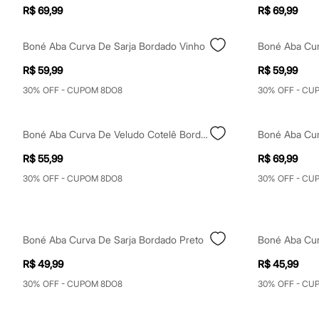
Yessica
R$ 69,99
R$ 69,99
Moda esportiva
Acessórios
Blusas
Boné Aba Curva De Sarja Bordado Vinho
Calçados
Leggings
R$ 59,99
R$ 59,99
Shorts e Bermudas
30% OFF - CUPOM 8DO8
30% OFF - CU
Tops
Moda íntima
Calcinhas
Cintas e Modeladores
Boné Aba Curva De Veludo Cotelê Bordado Azul
Meias
Pijamas
R$ 55,99
R$ 69,99
Sutiãs e Tops
30% OFF - CUPOM 8DO8
30% OFF - CU
Moda praia
Biquínis
Maiôs
Saídas de praia
Personagens
Boné Aba Curva De Sarja Bordado Preto
Boné Aba Cur
Plus size
Blusas e Camisetas
R$ 49,99
R$ 45,99
Calças
30% OFF - CUPOM 8DO8
30% OFF - CU
Casacos e Jaquetas
Jeans
Moda esportiva