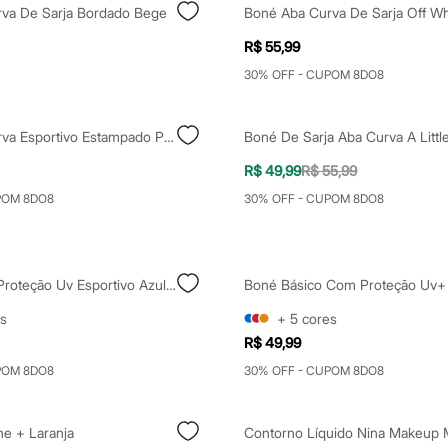
va De Sarja Bordado Bege
Boné Aba Curva De Sarja Off Wh
R$ 55,99
30% OFF - CUPOM 8DO8
Boné Aba Curva Esportivo Estampado Preto
R$ 49,99
R$ 55,99
POM 8DO8
30% OFF - CUPOM 8DO8
Boné Básico Proteção Uv Esportivo Azul Marinho
s
+
5
cores
R$ 49,99
POM 8DO8
30% OFF - CUPOM 8DO8
ne + Laranja