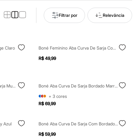
Filtrar por
Relevância
e Claro
Boné Feminino Aba Curva De Sarja Com Estampa Xadrez Vichy Vermelho
R$ 49,99
Boné Aba Curva Feminino De Sarja Mubi Mindset Off White
Boné Aba Curva De Sarja Bordado Marrom
+
3
cores
R$ 69,99
y Azul
Boné Aba Curva De Sarja Com Bordado E Argolas Preto
R$ 59,99