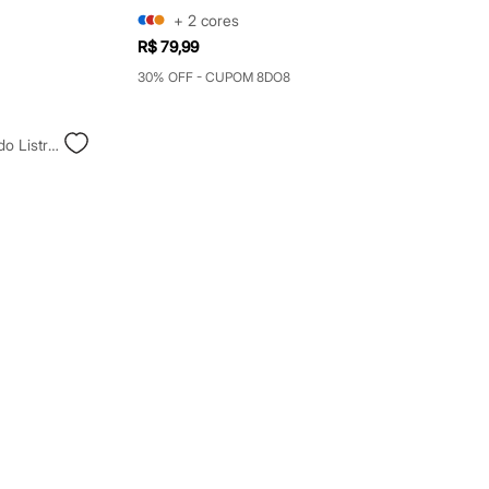
+
2
cores
R$ 79,99
30% OFF - CUPOM 8DO8
Cachecol Com Franjas Texturizado Listrado Colorido