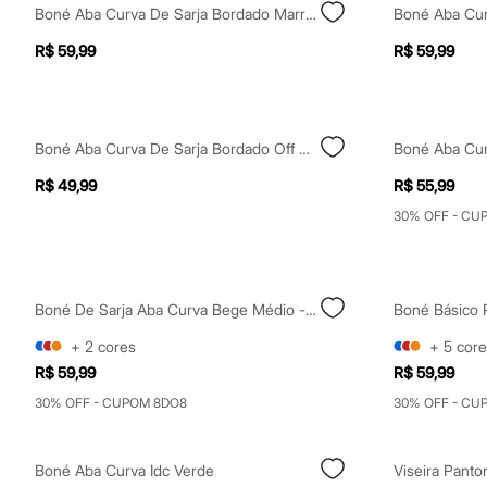
Shorts e Saias
Boné Aba Curva De Sarja Bordado Marrom
Boné Aba Cur
Vestidos
Masculino
R$ 59,99
R$ 59,99
Em alta
Dia dos Pais
Inverno
Novidades
Roupas
Boné Aba Curva De Sarja Bordado Off White
Bermudas
Camisas
R$ 49,99
R$ 55,99
Calças
30% OFF - CU
Camisetas e Regatas
Casacos e Jaquetas
Jeans
Polos
Acessórios
Boné De Sarja Aba Curva Bege Médio - Verde Mate
Bolsas e Mochilas
Chapéus e Bonés
+
2
cores
+
5
core
Cintos
R$ 59,99
R$ 59,99
Carteiras
Óculos
30% OFF - CUPOM 8DO8
30% OFF - CU
Relógios
Calçados
Botas
Boné Aba Curva Idc Verde
Viseira Panto
Chinelos