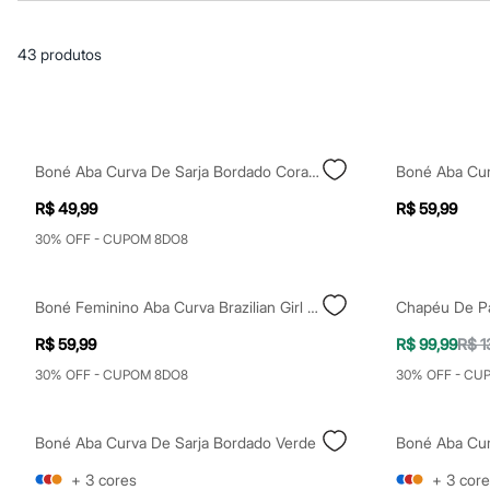
Casacos e Jaquetas
Jeans
Macacões
43
produtos
Saias
Shorts e Bermudas
Vestidos
Acessórios
Bolsas
Bonés e Chapéus
Boné Aba Curva De Sarja Bordado Corações Off White
Boné Aba Cur
Bijoux
Cintos
R$ 49,99
R$ 59,99
Óculos
Relógios
30% OFF - CUPOM 8DO8
Calçados
Botas
Chinelos
Boné Feminino Aba Curva Brazilian Girl Amarelo
Chapéu De P
Rasteirinhas
Sandálias
R$ 59,99
R$ 99,99
R$ 1
Sapatilhas
30% OFF - CUPOM 8DO8
30% OFF - CU
Tênis
Marcas
City
Clock House
Boné Aba Curva De Sarja Bordado Verde
Boné Aba Cur
Mindset
Sawary
+
3
cores
+
3
core