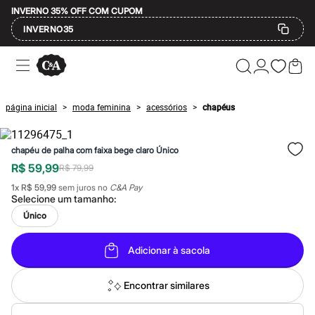
INVERNO 35% OFF COM CUPOM
INVERNO35
Ofertas
Compre por Departamento
Feminino
Masculino
página inicial
moda feminina
acessórios
chapéus
>
>
>
Infantil
Calçados
Mindse7
chapéu de palha com faixa bege claro Único
Plus Size
Até 20% off
R$ 59,99
R$ 79,99
Até 40% off
1
x
R$ 59,99
sem juros no
C&A Pay
Até 60% off
Selecione um
tamanho
:
A partir de 60% off
Feminino
Único
Em alta
Inverno
Adicionar à sacola
Alfaiataria
Novidades
Roupas
Encontrar similares
Blusas e Camisetas
Básicos