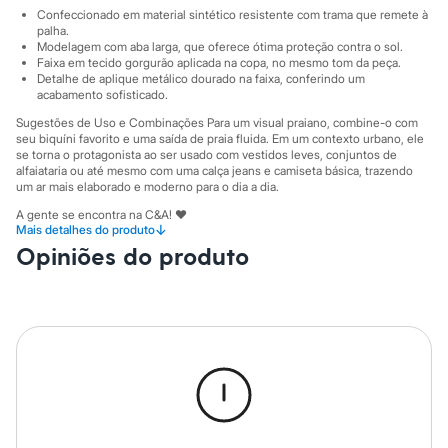
Sawary
Confeccionado em material sintético resistente com trama que remete à
Yessica
palha.
Moda esportiva
Modelagem com aba larga, que oferece ótima proteção contra o sol.
Acessórios
Faixa em tecido gorgurão aplicada na copa, no mesmo tom da peça.
Blusas
Detalhe de aplique metálico dourado na faixa, conferindo um
Calçados
acabamento sofisticado.
Leggings
Sugestões de Uso e Combinações Para um visual praiano, combine-o com
Shorts e Bermudas
seu biquíni favorito e uma saída de praia fluida. Em um contexto urbano, ele
Tops
se torna o protagonista ao ser usado com vestidos leves, conjuntos de
Moda íntima
alfaiataria ou até mesmo com uma calça jeans e camiseta básica, trazendo
Calcinhas
um ar mais elaborado e moderno para o dia a dia.
Cintas e Modeladores
A gente se encontra na C&A! ❤
Meias
↓
Mais detalhes do produto
Pijamas
Informacoes gerais:
Opiniões do produto
Sutiãs e Tops
Material
:
Sintético
Moda praia
Cor
:
Preto
Biquínis
Marcas
:
Accessory
Maiôs
Gênero
:
Feminino
Saídas de praia
Personagens
Plus size
Blusas e Camisetas
Calças
Casacos e Jaquetas
Jeans