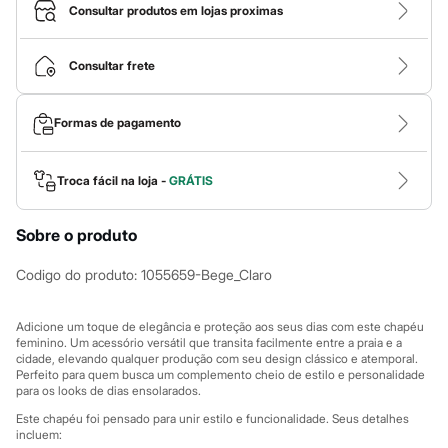
Calças
Consultar produtos em lojas proximas
Casacos e Jaquetas
Jeans
Macacões
Consultar frete
Saias
Shorts e Bermudas
Vestidos
Formas de pagamento
Acessórios
Bolsas
Bonés e Chapéus
Bijoux
Troca fácil na loja -
GRÁTIS
Cintos
Óculos
Sobre o produto
Relógios
Calçados
Botas
Codigo do produto
:
1055659-Bege_Claro
Chinelos
Rasteirinhas
Sandálias
Adicione um toque de elegância e proteção aos seus dias com este chapéu
Sapatilhas
feminino. Um acessório versátil que transita facilmente entre a praia e a
cidade, elevando qualquer produção com seu design clássico e atemporal.
Tênis
Perfeito para quem busca um complemento cheio de estilo e personalidade
Marcas
para os looks de dias ensolarados.
City
Clock House
Este chapéu foi pensado para unir estilo e funcionalidade. Seus detalhes
Mindset
incluem: