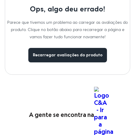
Moda esportiva
Shorts e Saias
Ops, algo deu errado!
Vestidos
Masculino
Parece que tivemos um problema ao carregar as avaliações do
Em alta
Dia dos Pais
produto. Clique no botão abaixo para recarregar a página e
Inverno
vamos fazer tudo funcionar novamente!
Novidades
Roupas
Bermudas
Recarregar avaliações do produto
Camisas
Calças
Camisetas e Regatas
Casacos e Jaquetas
Jeans
Polos
Acessórios
Bolsas e Mochilas
Chapéus e Bonés
Cintos
Carteiras
A gente se encontra na
Óculos
Relógios
Calçados
Botas