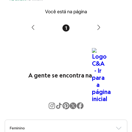
Blush
Corretivo
Você está na página
Gloss
Pó facial
Sombras
1
Al Wataniah
Banderas
Beleza C&A
Boca Rosa
Bruna Tavares
Carolina Herrera
Ciclo
Fran by Franciny Ehlke
Jean Paul Gaultier
A gente se encontra na
Lancôme
Mari Maria
Mascavo
Niina Secrets
Océane
Payot
Rabanne
Real Techniques
Vizzela
Vult
Feminino