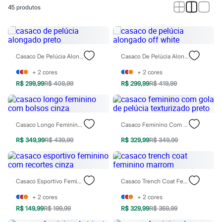
Calças
45
produtos
Casacos e Jaquetas
Jeans
Macacões
Saias
Shorts e Bermudas
Vestidos
Casaco De Pelúcia Alongado Preto
Casaco De Pelúcia Alongado Off White
Acessórios
Bolsas
+
2
cores
+
2
cores
Bonés e Chapéus
R$ 299,99
R$ 409,99
R$ 299,99
R$ 419,99
Bijoux
Cintos
Óculos
Relógios
Casaco Longo Feminino Com Bolsos Cinza
Casaco Feminino Com Gola De Pelúcia Texturizado Preto
Calçados
Botas
R$ 349,99
R$ 439,99
R$ 329,99
R$ 349,99
Chinelos
Rasteirinhas
Sandálias
Sapatilhas
Tênis
Casaco Esportivo Feminino Com Recortes Cinza
Casaco Trench Coat Feminino Marrom
Marcas
City
+
2
cores
+
2
cores
Clock House
R$ 149,99
R$ 199,99
R$ 329,99
R$ 359,99
Mindset