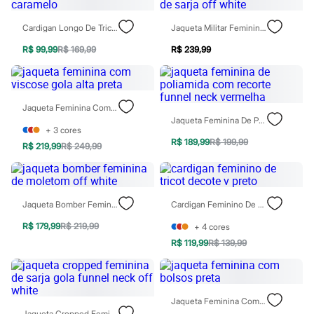
Rasteirinhas
Sandálias
Cardigan Longo De Tricô Caramelo
Jaqueta Militar Feminina De Sarja Off White
Tênis
Diversão
R$ 99,99
R$ 169,99
R$ 239,99
Marcas
Baby Club
Fifteen
Miss Fifteen
Jaqueta Feminina Com Viscose Gola Alta Preta
Palomino
Jaqueta Feminina De Poliamida Com Recorte Funnel Neck Vermelha
Moda íntima
+
3
cores
Calcinhas
R$ 189,99
R$ 199,99
Cuecas
R$ 219,99
R$ 249,99
Meias
Pijamas
Moda praia
Biquínis e Maiôs
Jaqueta Bomber Feminina De Moletom Off White
Cardigan Feminino De Tricot Decote V Preto
Blusas de proteção
Sungas
R$ 179,99
R$ 219,99
+
4
cores
Personagens
R$ 119,99
R$ 139,99
Bluey
Disney
Hello Kitty
Homem Aranha
Minecraft
Jaqueta Feminina Com Bolsos Preta
Naruto
Jaqueta Cropped Feminina De Sarja Gola Funnel Neck Off White