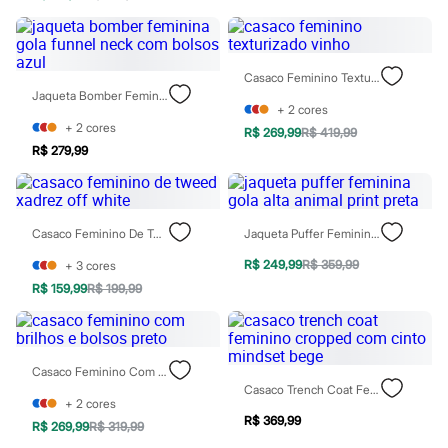
Chinelos
Sapatos
Sandálias e Papetes
Tênis
Casaco Feminino Texturizado Vinho
Moda esportiva
Jaqueta Bomber Feminina Gola Funnel Neck Com Bolsos Azul
Acessórios
+
2
cores
Bermudas
+
2
cores
Camisetas
R$ 269,99
R$ 419,99
Calças
R$ 279,99
Calçados
Regatas
Moda íntima
Cuecas
Casaco Feminino De Tweed Xadrez Off White
Jaqueta Puffer Feminina Gola Alta Animal Print Preta
Meias
Pijamas
R$ 249,99
R$ 359,99
+
3
cores
Moda praia
R$ 159,99
R$ 199,99
Personagens
Plus size
Blusas e Camisetas
Calças
Camisas
Casaco Feminino Com Brilhos E Bolsos Preto
Casacos e Jaquetas
Casaco Trench Coat Feminino Cropped Com Cinto Mindset Bege
Jeans
+
2
cores
Moda esportiva
R$ 369,99
R$ 269,99
R$ 319,99
Shorts e Bermudas