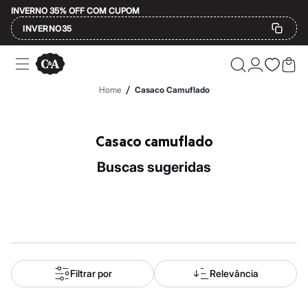
INVERNO 35% OFF COM CUPOM
INVERNO35
Ofertas
Compre por Departamento
Feminino
/
Home
Casaco Camuflado
Masculino
Infantil
Calçados
Mindse7
Casaco camuflado
Plus Size
Até 20% off
buscas sugeridas
Até 40% off
Até 60% off
A partir de 60% off
Feminino
Em alta
Inverno
Alfaiataria
Novidades
Roupas
Filtrar por
Relevância
Blusas e Camisetas
Básicos