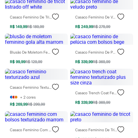
Sawary
Yessica
Moda esportiva
Casaco Feminino De Tricot Listrado Off White
Casaco Feminino De Veludo Preto
Acessórios
Blusas
R$ 149,99
R$ 189,99
R$ 249,99
R$ 279,99
Calçados
Leggings
Shorts e Bermudas
Tops
Moda íntima
Blusão De Moletom Feminino Gola Alta Marrom
Casaco Feminino De Pelúcia Com Bolsos Bege
Calcinhas
Cintas e Modeladores
R$ 99,99
R$ 129,99
R$ 339,99
R$ 369,99
Meias
Pijamas
Sutiãs e Tops
Moda praia
Casaco Feminino Texturizado Azul
Biquínis
Casaco Trench Coat Feminino Texturizado Plus Size Cinza
Maiôs
+
2
cores
Saídas de praia
R$ 339,99
R$ 369,99
R$ 269,99
R$ 299,99
Personagens
Plus size
Blusas e Camisetas
Calças
Casacos e Jaquetas
Casaco Feminino Com Bolsos Texturizado Marrom
Casaco Feminino De Tricot Preto
Jeans