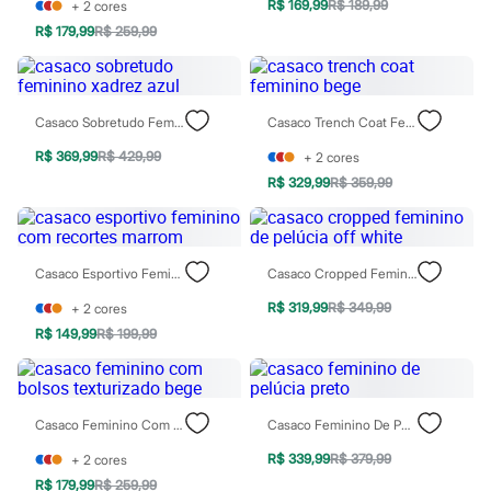
Moda esportiva
R$ 169,99
R$ 189,99
+
2
cores
Shorts e Saias
R$ 179,99
R$ 259,99
Vestidos
Masculino
Em alta
Dia dos Pais
Casaco Sobretudo Feminino Xadrez Azul
Casaco Trench Coat Feminino Bege
Inverno
Novidades
R$ 369,99
R$ 429,99
+
2
cores
Roupas
Bermudas
R$ 329,99
R$ 359,99
Camisas
Calças
Camisetas e Regatas
Casacos e Jaquetas
Casaco Esportivo Feminino Com Recortes Marrom
Casaco Cropped Feminino De Pelúcia Off White
Jeans
Polos
R$ 319,99
R$ 349,99
+
2
cores
Acessórios
R$ 149,99
R$ 199,99
Bolsas e Mochilas
Chapéus e Bonés
Cintos
Carteiras
Óculos
Casaco Feminino Com Bolsos Texturizado Bege
Casaco Feminino De Pelúcia Preto
Relógios
Calçados
R$ 339,99
R$ 379,99
+
2
cores
Botas
R$ 179,99
R$ 259,99