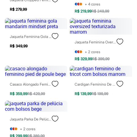
Patrulha Canina
+
4
cores
Sonic
R$ 279,99
R$ 219,99
R$ 249,99
Stitch
Beleza
Kits
Perfumes árabes
Jaqueta Feminina Gola Mandarim Mindset Preta
Novidades
Jaqueta Feminina Oversized Texturizada Marrom
Cabelos
R$ 349,99
Condicionador
+
2
cores
Escovas e Pentes
Finalizadores
R$ 329,99
R$ 399,99
Shampoo
Tratamento
Cuidados com o corpo
Hidratante
Casaco Alongado Feminino Pied De Poule Bege
Cardigan Feminino De Tricot Com Bolsos Marrom
Protetor solar
Tratamento
R$ 359,99
R$ 429,99
R$ 139,99
R$ 199,99
Cuidados com o rosto
Esfoliante
Hidratante
Protetor solar
Jaqueta Parka De Pelúcia Com Bolsos Bege
Tônicos
Maquiagens
+
2
cores
Base
Batom
R$ 299,99
R$ 389,99