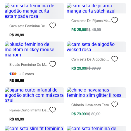
Calçados
Botas
Chinelos
Pantufas
Camiseta De Pijama Manga Curta Stitch Azul
Rasteirinhas
Camiseta Feminina De Algodão Manga Curta Estampada Rosa
Sandálias
R$ 25,99
R$ 49,99
Tênis
R$ 39,99
Diversão
Marcas
Baby Club
Fifteen
Camiseta De Algodão Wicked Rosa
Miss Fifteen
Blusão Feminino De Moletom Mickey Mouse Marrom
Palomino
R$ 29,99
R$ 69,99
Moda íntima
+
2
cores
Calcinhas
R$ 89,99
Cuecas
Meias
Pijamas
Moda praia
Biquínis e Maiôs
Chinelo Havaianas Feminino Slim Glitter Ii Rosa
Blusas de proteção
Pijama Curto Infantil De Algodão Stitch Com Máscara Azul
Sungas
R$ 79,99
R$ 89,99
Personagens
R$ 69,99
Bluey
Disney