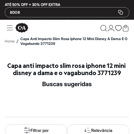
ATÉ 50% OFF + 30% OFF EXTRA
8DO8
Ofertas
Compre por Departamento
Feminino
Capa Anti Impacto Slim Rosa Iphone 12 Mini Disney A Dama E O
/
Home
Masculino
Vagabundo 3771239
Infantil
Calçados
Mindse7
Capa anti impacto slim rosa iphone 12 mini 
Plus Size
2 calçados por R$189
disney a dama e o vagabundo 3771239
2 peças por R$199
3 lingeries por R$99
buscas sugeridas
3 itens de beleza por R$129
Até 20% off
Até 40% off
Até 60% off
A partir de 60% off
Feminino
Em alta
Inverno
Alfaiataria
Filtrar por
Relevância