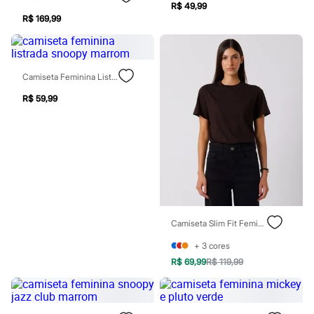
Óculos
R$ 49,99
Relógios
R$ 169,99
Calçados
Botas
Chinelos
Sapatos
Camiseta Feminina Listrada Snoopy Marrom
Sandálias e Papetes
Tênis
R$ 59,99
Moda esportiva
Acessórios
Bermudas
Camisetas
Calças
Calçados
Regatas
Moda íntima
Cuecas
Meias
Camiseta Slim Fit Feminina De Algodão Pima Mindset Marrom
Pijamas
Moda praia
+
3
cores
Personagens
R$ 69,99
R$ 119,99
Plus size
Blusas e Camisetas
Calças
Camisas