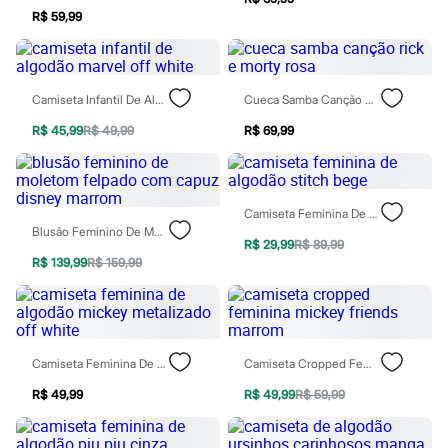
Marcas
R$ 59,99
City
Clock House
Mindset
Sawary
Yessica
Camiseta Infantil De Algodão Marvel Off White
Cueca Samba Canção Rick E Morty Rosa
Moda esportiva
Acessórios
R$ 45,99
R$ 49,99
R$ 69,99
Blusas
Calçados
Leggings
Shorts e Bermudas
Camiseta Feminina De Algodão Stitch Bege
Tops
Blusão Feminino De Moletom Felpado Com Capuz Disney Marrom
Moda íntima
R$ 29,99
R$ 89,99
Calcinhas
R$ 139,99
R$ 159,99
Cintas e Modeladores
Meias
Pijamas
Sutiãs e Tops
Moda praia
Biquínis
Camiseta Feminina De Algodão Mickey Metalizado Off White
Camiseta Cropped Feminina Mickey Friends Marrom
Maiôs
R$ 49,99
R$ 49,99
R$ 59,99
Saídas de praia
Personagens
Plus size