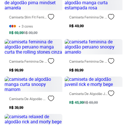
Hello Kitty
Homem Aranha
Minecraft
Camiseta Slim Fit Feminina De Algodão Pima Mindset Amarela
Camiseta Feminina De Algodão Manga Curta Estampada Rosa
Naruto
Patrulha Canina
R$ 49,99
+
3
cores
Sonic
R$ 69,99
R$ 99,99
Stitch
Beleza
Kits
Perfumes árabes
Novidades
Cabelos
Camiseta Feminina De Algodão Peruano Manga Curta The Rolling Stones Cinza
Camiseta Feminina De Algodão Peruano Snoopy Amarelo
Condicionador
Escovas e Pentes
R$ 99,99
R$ 89,99
Finalizadores
Shampoo
Tratamento
Cuidados com o corpo
Camiseta De Algodão Juvenil Rick E Morty Bege
Hidratante
Camiseta De Algodão Manga Curta Snoopy Marrom
Protetor solar
R$ 45,99
R$ 69,99
Tratamento
R$ 39,99
Cuidados com o rosto
Esfoliante
Hidratante
Protetor solar