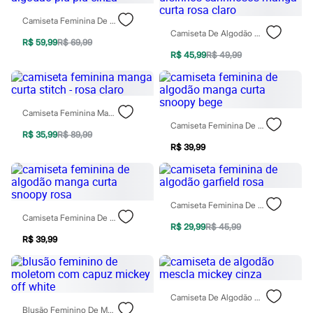
Blusas e Camisetas
Calças
Camiseta Feminina De Algodão Piu Piu Cinza
Casacos e Jaquetas
Camiseta De Algodão Ursinhos Carinhosos Manga Curta Rosa Claro
Jeans
R$ 59,99
R$ 69,99
Moda esportiva
R$ 45,99
R$ 49,99
Shorts e Saias
Vestidos
Masculino
Em alta
Camiseta Feminina Manga Curta Stitch - Rosa Claro
Dia dos Pais
Camiseta Feminina De Algodão Manga Curta Snoopy Bege
Inverno
R$ 35,99
R$ 89,99
Novidades
R$ 39,99
Roupas
Bermudas
Camisas
Calças
Camisetas e Regatas
Camiseta Feminina De Algodão Garfield Rosa
Casacos e Jaquetas
Camiseta Feminina De Algodão Manga Curta Snoopy Rosa
R$ 29,99
R$ 45,99
Jeans
R$ 39,99
Polos
Acessórios
Bolsas e Mochilas
Chapéus e Bonés
Cintos
Camiseta De Algodão Mescla Mickey Cinza
Carteiras
Blusão Feminino De Moletom Com Capuz Mickey Off White