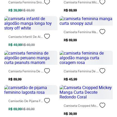
Casacos e Jaquetas
Camiseta Feminina Snoopy Jazz Club Marrom
Camiseta Feminina Mickey E Pluto Verde
Jeans
R$ 39,99
R$ 69,99
R$ 69,99
Moda esportiva
Shorts e Bermudas
Todos os produtos
Infantil
Em alta
Camiseta Feminina Manga Curta Snoopy Azul
Arrumadinho para os meninos
Camiseta Infantil De Algodão Manga Longa Toy Story Off White
Romântico para as meninas
R$ 69,99
Inverno
R$ 49,99
R$ 69,99
Novidades
Roupas menina
0 a 24 meses
1 a 5 anos
4 a 12 anos
Camiseta Feminina De Algodão Peruano Manga Curta Peanuts Marrom
Camiseta Feminina De Algodão Manga Curta Coragem Rosa
10 a 16 anos
Roupas menino
R$ 89,99
R$ 45,99
0 a 24 meses
1 a 5 anos
4 a 12 anos
10 a 16 anos
Acessórios
Camisetão De Pijama Feminino Lagosta Rosa
Recém-nascido
Camiseta Cropped Mickey Manga Curta Decote Redondo Coral
R$ 69,99
R$ 89,99
Bolsas e Mochilas
R$ 39,99
Chapéus