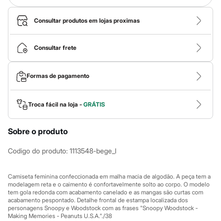
Calças
Casacos e Jaquetas
Jeans
Consultar produtos em lojas proximas
Macacões
Saias
Shorts e Bermudas
Consultar frete
Vestidos
Acessórios
Bolsas
Formas de pagamento
Bonés e Chapéus
Bijoux
Cintos
Troca fácil na loja -
GRÁTIS
Óculos
Relógios
Calçados
Sobre o produto
Botas
Chinelos
Codigo do produto
:
1113548-bege_l
Rasteirinhas
Sandálias
Sapatilhas
Camiseta feminina confeccionada em malha macia de algodão. A peça tem a
Tênis
modelagem reta e o caimento é confortavelmente solto ao corpo. O modelo
Marcas
tem gola redonda com acabamento canelado e as mangas são curtas com
City
acabamento pespontado. Detalhe frontal de estampa localizada dos
Clock House
personagens Snoopy e Woodstock com as frases "Snoopy Woodstock -
Mindset
Making Memories - Peanuts U.S.A."./38