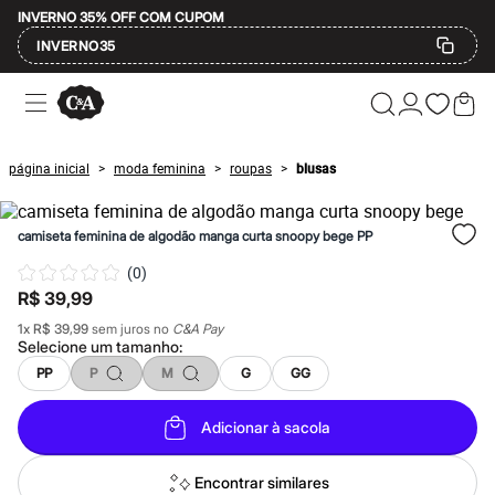
INVERNO 35% OFF COM CUPOM
INVERNO35
Ofertas
Compre por Departamento
Feminino
Masculino
página inicial
moda feminina
roupas
blusas
>
>
>
Infantil
Calçados
Mindse7
camiseta feminina de algodão manga curta snoopy bege PP
Plus Size
Até 20% off
(
0
)
Até 40% off
R$ 39,99
Até 60% off
A partir de 60% off
1
x
R$ 39,99
sem juros no
C&A Pay
Feminino
Selecione um
tamanho
:
Em alta
PP
P
M
G
GG
Inverno
Alfaiataria
Novidades
Adicionar à sacola
Roupas
Blusas e Camisetas
Básicos
Encontrar similares