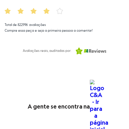
Moda esportiva
Shorts e Saias
Vestidos
Masculino
Em alta
Total de
822996
avaliações
Dia dos Pais
Compre essa peça e seja a primeira pessoa a comentar!
Inverno
Novidades
Roupas
Bermudas
Avaliações reais, auditadas por:
Camisas
Calças
Camisetas e Regatas
Casacos e Jaquetas
Jeans
Polos
Acessórios
Bolsas e Mochilas
Chapéus e Bonés
Cintos
A gente se encontra na
Carteiras
Óculos
Relógios
Calçados
Botas