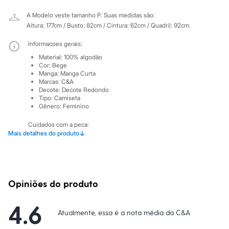
Sawary
Yessica
A Modelo veste tamanho P.
Suas medidas são:
Moda esportiva
Altura: 177cm / Busto: 82cm / Cintura: 62cm / Quadril: 92cm.
Acessórios
Blusas
Informacoes gerais:
Calçados
Leggings
Material
:
100% algodão
Cor
:
Bege
Shorts e Bermudas
Manga
:
Manga Curta
Tops
Marcas
:
C&A
Moda íntima
Decote
:
Decote Redondo
Calcinhas
Tipo
:
Camiseta
Cintas e Modeladores
Gênero
:
Feminino
Meias
Pijamas
Cuidados com a peca:
Sutiãs e Tops
↓
Mais detalhes do produto
Temperatura até 30º.
Moda praia
Não alvejar.
Biquínis
Não secar em secadora.
Maiôs
Secar na vertical.
Saídas de praia
Passar em temperatura mínima.
Personagens
Não lavar a seco.
Opiniões do produto
Plus size
Limpar a úmido.
Blusas e Camisetas
Calças
4.6
Atualmente, essa é a nota média da C&A
Casacos e Jaquetas
Jeans