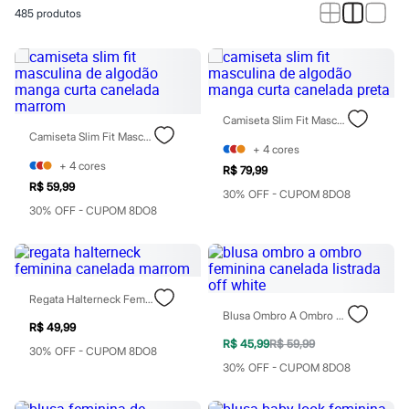
Calças
485
produtos
Casacos e Jaquetas
Jeans
Macacões
Saias
Shorts e Bermudas
Vestidos
Acessórios
Camiseta Slim Fit Masculina De Algodão Manga Curta Canelada Preta
Bolsas
Camiseta Slim Fit Masculina De Algodão Manga Curta Canelada Marrom
Bonés e Chapéus
+
4
cores
Bijoux
+
4
cores
R$ 79,99
Cintos
R$ 59,99
30% OFF - CUPOM 8DO8
Óculos
30% OFF - CUPOM 8DO8
Relógios
Calçados
Botas
Chinelos
Rasteirinhas
Sandálias
Regata Halterneck Feminina Canelada Marrom
Sapatilhas
Blusa Ombro A Ombro Feminina Canelada Listrada Off White
R$ 49,99
Tênis
R$ 45,99
R$ 59,99
Marcas
30% OFF - CUPOM 8DO8
City
30% OFF - CUPOM 8DO8
Clock House
Mindset