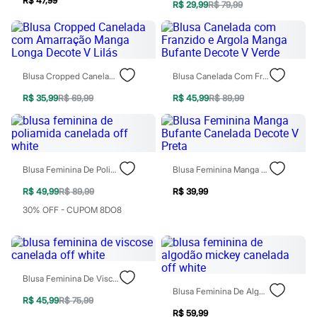
Perfumes
R$ 47,99
R$ 29,99
R$ 79,99
Perfumes femininos
Perfumes infantis
Perfumes masculinos
Todos os produtos
Mindse7
Novidades
Blusa Cropped Canelada Com Amarração Manga Longa Decote V Lilás
Blusa Canelada Com Franzido E Argola Manga Bufante Decote V Verde
Blusas
R$ 35,99
R$ 69,99
R$ 45,99
R$ 89,99
Calças
Casacos e Jaquetas
Jeans
Saias
Shorts e Bermudas
T-shirt
Blusa Feminina De Poliamida Canelada Off White
Blusa Feminina Manga Bufante Canelada Decote V Preta
Vestidos
Acessórios
R$ 49,99
R$ 89,99
R$ 39,99
Alfaiataria
30% OFF - CUPOM 8DO8
Calçados
Guarda-roupa
Moda esportiva
Plus size
Special Basics
Blusa Feminina De Viscose Canelada Off White
Calçados
Blusa Feminina De Algodão Mickey Canelada Off White
Novidades
R$ 45,99
R$ 75,99
Feminino
R$ 59,99