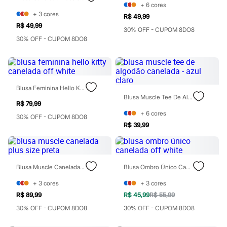
Moda esportiva
+
6
cores
Shorts e Saias
+
3
cores
R$ 49,99
Vestidos
R$ 49,99
Masculino
30% OFF - CUPOM 8DO8
Em alta
30% OFF - CUPOM 8DO8
Dia dos Pais
Inverno
Novidades
Roupas
Bermudas
Blusa Feminina Hello Kitty Canelada Off White
Camisas
Blusa Muscle Tee De Algodão Canelada - Azul Claro
Calças
R$ 79,99
Camisetas e Regatas
+
6
cores
30% OFF - CUPOM 8DO8
Casacos e Jaquetas
R$ 39,99
Jeans
Polos
Acessórios
Bolsas e Mochilas
Chapéus e Bonés
Blusa Muscle Canelada Plus Size Preta
Blusa Ombro Único Canelada Off White
Cintos
+
3
cores
+
3
cores
Carteiras
Óculos
R$ 89,99
R$ 45,99
R$ 55,99
Relógios
30% OFF - CUPOM 8DO8
30% OFF - CUPOM 8DO8
Calçados
Botas