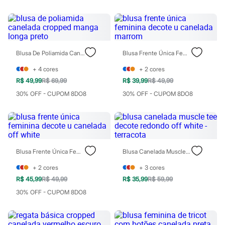
Patrulha Canina
Sonic
Stitch
Beleza
Kits
Perfumes árabes
Blusa De Poliamida Canelada Cropped Manga Longa Preto
Blusa Frente Única Feminina Decote U Canelada Marrom
Novidades
+
4
cores
+
2
cores
Cabelos
Condicionador
R$ 49,99
R$ 69,99
R$ 39,99
R$ 49,99
Escovas e Pentes
30% OFF - CUPOM 8DO8
30% OFF - CUPOM 8DO8
Finalizadores
Shampoo
Tratamento
Cuidados com o corpo
Hidratante
Protetor solar
Tratamento
Blusa Frente Única Feminina Decote U Canelada Off White
Blusa Canelada Muscle Tee Decote Redondo Off White - Terracota
Cuidados com o rosto
+
2
cores
+
3
cores
Esfoliante
Hidratante
R$ 45,99
R$ 49,99
R$ 35,99
R$ 59,99
Protetor solar
30% OFF - CUPOM 8DO8
Tônicos
Maquiagens
Base
Batom