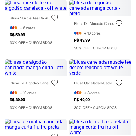
Chinelos
Sapatos
Sandálias e Papetes
Blusa Muscle Tee De Algodão Canelada - Off White
Tênis
Blusa De Algodão Canelada Manga Curta - Preto
Moda esportiva
+
6
cores
Acessórios
+
10
cores
Bermudas
R$ 59,99
Camisetas
R$ 49,99
30% OFF - CUPOM 8DO8
Calças
30% OFF - CUPOM 8DO8
Calçados
Regatas
Moda íntima
Cuecas
Meias
Pijamas
Blusa De Algodão Canelada Manga Curta - Off White
Blusa Canelada Muscle Tee Decote Redondo Off White - Verde
Moda praia
Personagens
+
10
cores
+
3
cores
Plus size
R$ 39,99
R$ 49,99
Blusas e Camisetas
Calças
30% OFF - CUPOM 8DO8
30% OFF - CUPOM 8DO8
Camisas
Casacos e Jaquetas
Jeans
Moda esportiva
Shorts e Bermudas