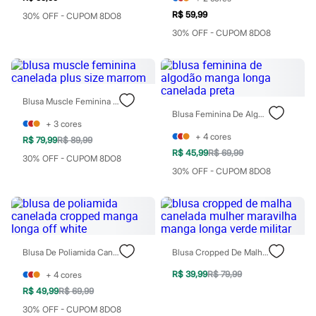
Rasteirinhas
R$ 59,99
30% OFF - CUPOM 8DO8
Sandálias
Tênis
30% OFF - CUPOM 8DO8
Diversão
Marcas
Baby Club
Fifteen
Miss Fifteen
Blusa Muscle Feminina Canelada Plus Size Marrom
Palomino
Blusa Feminina De Algodão Manga Longa Canelada Preta
Moda íntima
+
3
cores
Calcinhas
+
4
cores
R$ 79,99
R$ 89,99
Cuecas
R$ 45,99
R$ 69,99
30% OFF - CUPOM 8DO8
Meias
30% OFF - CUPOM 8DO8
Pijamas
Moda praia
Biquínis e Maiôs
Blusas de proteção
Sungas
Personagens
Bluey
Blusa De Poliamida Canelada Cropped Manga Longa Off White
Blusa Cropped De Malha Canelada Mulher Maravilha Manga Longa Verde Militar
Disney
Hello Kitty
R$ 39,99
R$ 79,99
+
4
cores
Homem Aranha
R$ 49,99
R$ 69,99
Minecraft
30% OFF - CUPOM 8DO8
Naruto