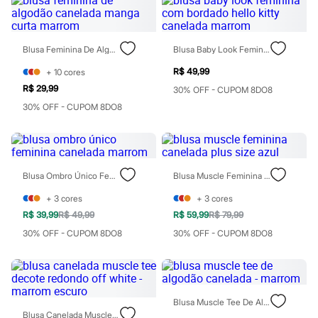
Sawary
Yessica
Moda esportiva
Acessórios
Blusa Feminina De Algodão Canelada Manga Curta Marrom
Blusa Baby Look Feminina Com Bordado Hello Kitty Canelada Marrom
Blusas
Calçados
R$ 49,99
+
10
cores
Leggings
R$ 29,99
30% OFF - CUPOM 8DO8
Shorts e Bermudas
Tops
30% OFF - CUPOM 8DO8
Moda íntima
Calcinhas
Cintas e Modeladores
Meias
Pijamas
Blusa Ombro Único Feminina Canelada Marrom
Blusa Muscle Feminina Canelada Plus Size Azul
Sutiãs e Tops
Moda praia
+
3
cores
+
3
cores
Biquínis
R$ 39,99
R$ 49,99
R$ 59,99
R$ 79,99
Maiôs
Saídas de praia
30% OFF - CUPOM 8DO8
30% OFF - CUPOM 8DO8
Personagens
Plus size
Blusas e Camisetas
Calças
Casacos e Jaquetas
Blusa Muscle Tee De Algodão Canelada - Marrom
Jeans
Blusa Canelada Muscle Tee Decote Redondo Off White - Marrom Escuro