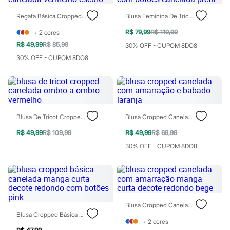
Blush
Regata Básica Cropped Canelada Vermelho Escuro
Blusa Feminina De Tricot Com Botões Canelada Preta
Corretivo
Gloss
R$ 79,99
R$ 119,99
+
2
cores
Pó facial
Sombras
R$ 49,99
R$ 85,99
30% OFF - CUPOM 8DO8
Al Wataniah
30% OFF - CUPOM 8DO8
Banderas
Beleza C&A
Boca Rosa
Bruna Tavares
Carolina Herrera
Ciclo
Blusa De Tricot Cropped Canelada Ombro A Ombro Vermelho
Blusa Cropped Canelada Com Amarração E Babado Laranja
Fran by Franciny Ehlke
Jean Paul Gaultier
R$ 49,99
R$ 109,99
R$ 49,99
R$ 69,99
Lancôme
Mari Maria
30% OFF - CUPOM 8DO8
Mascavo
Niina Secrets
Océane
Payot
Rabanne
Real Techniques
Blusa Cropped Canelada Com Amarração Manga Curta Decote Redondo Bege
Vizzela
Blusa Cropped Básica Canelada Manga Curta Decote Redondo Com Botões Pink
Vult
+
2
cores