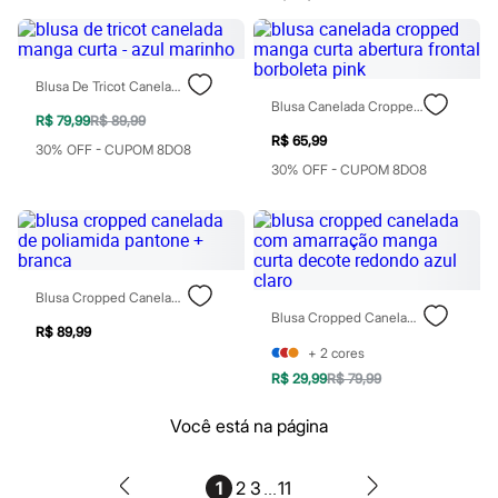
Botas
Chinelos
Pantufas
Rasteirinhas
Sandálias
Blusa De Tricot Canelada Manga Curta - Azul Marinho
Sapatilhas
Blusa Canelada Cropped Manga Curta Abertura Frontal Borboleta Pink
Sapatos
R$ 79,99
R$ 89,99
Scarpin
R$ 65,99
30% OFF - CUPOM 8DO8
Tamancos
30% OFF - CUPOM 8DO8
Tênis
Masculino
Chinelos
Sandálias
Sapatênis
Sapatos
Blusa Cropped Canelada De Poliamida Pantone + Branca
Tênis
Blusa Cropped Canelada Com Amarração Manga Curta Decote Redondo Azul Claro
Menina
R$ 89,99
Babuche
+
2
cores
Botas
R$ 29,99
R$ 79,99
Chinelos
Pantufas
Sandálias
Você está na página
Sapatilhas
Tênis
Menino
...
1
2
3
11