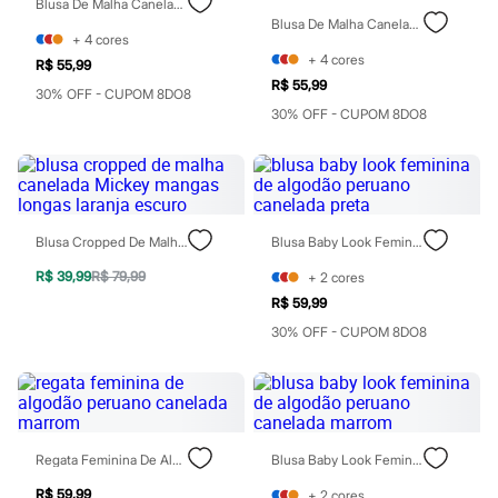
Blusa De Malha Canelada Manga Curta Fru Fru Preta
Todos os produtos
Blusa De Malha Canelada Manga Curta Fru Fru Off White
Infantil
+
4
cores
Em alta
+
4
cores
R$ 55,99
Arrumadinho para os meninos
R$ 55,99
Romântico para as meninas
30% OFF - CUPOM 8DO8
Inverno
30% OFF - CUPOM 8DO8
Novidades
Roupas menina
0 a 24 meses
1 a 5 anos
4 a 12 anos
10 a 16 anos
Blusa Cropped De Malha Canelada Mickey Mangas Longas Laranja Escuro
Blusa Baby Look Feminina De Algodão Peruano Canelada Preta
Roupas menino
0 a 24 meses
R$ 39,99
R$ 79,99
+
2
cores
1 a 5 anos
R$ 59,99
4 a 12 anos
10 a 16 anos
30% OFF - CUPOM 8DO8
Acessórios
Recém-nascido
Bolsas e Mochilas
Chapéus
Calçados
Botas
Regata Feminina De Algodão Peruano Canelada Marrom
Blusa Baby Look Feminina De Algodão Peruano Canelada Marrom
Chinelos
Pantufas
R$ 59,99
+
2
cores