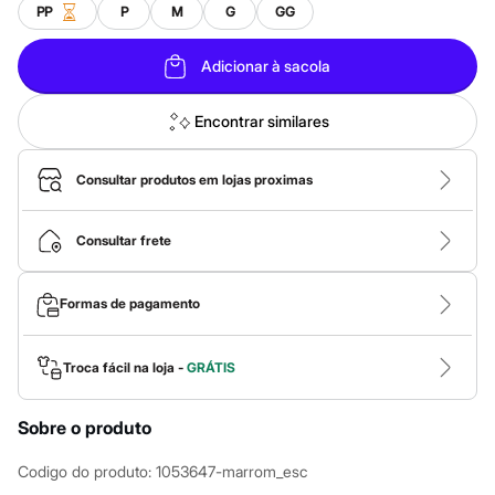
Calças
PP
P
M
G
GG
Casacos e Jaquetas
Jeans
Macacões
Adicionar à sacola
Saias
Shorts e Bermudas
Vestidos
Encontrar similares
Acessórios
Bolsas
Bonés e Chapéus
Consultar produtos em lojas proximas
Bijoux
Cintos
Óculos
Consultar frete
Relógios
Calçados
Botas
Formas de pagamento
Chinelos
Rasteirinhas
Sandálias
Troca fácil na loja -
GRÁTIS
Sapatilhas
Tênis
Marcas
Sobre o produto
City
Clock House
Codigo do produto
:
1053647-marrom_esc
Mindset