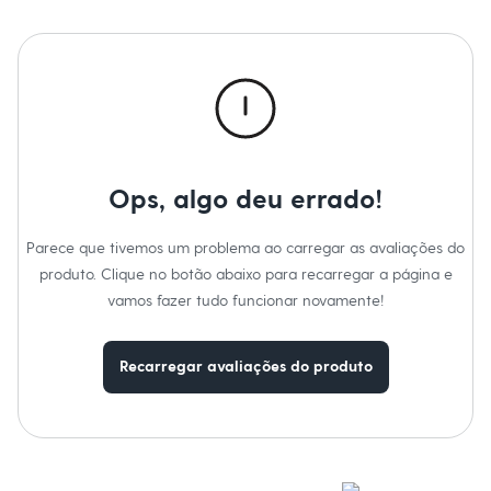
Moda esportiva
Altura: 171cm / Busto: 78cm / Cintura: 62cm / Quadril: 90cm.
Shorts e Saias
Vestidos
Informacoes gerais:
Masculino
Material
:
62% poliéster, 34% viscose, 4% elastano
Em alta
Cor
:
Marrom
Dia dos Pais
Manga
:
Manga Curta
Inverno
Marcas
:
Yessica
Novidades
Decote
:
Decote Redondo
Roupas
Tipo
:
Canelada
Bermudas
Gênero
:
Feminino
Ops, algo deu errado!
Camisas
Calças
Camisetas e Regatas
Parece que tivemos um problema ao carregar as avaliações do
Casacos e Jaquetas
produto. Clique no botão abaixo para recarregar a página e
Jeans
vamos fazer tudo funcionar novamente!
Polos
Acessórios
Bolsas e Mochilas
Chapéus e Bonés
Recarregar avaliações do produto
Cintos
Carteiras
Óculos
Relógios
Calçados
Botas