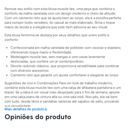
Sawary
Yessica
Renove seu estilo com esta blusa muscle tee, uma peça que combina o
Moda esportiva
conforto da malha canelada com um design moderno e cheio de atitude.
Acessórios
Com um caimento reto que se ajusta bem ao corpo, ela é a escolha perfeita
Blusas
para compor looks versáteis, do casual ao mais elaborado. Sinta o toque
Calçados
macio do tecido e a elegância que este item adiciona ao seu visual.
Leggings
Esta blusa feminina se destaca por seus detalhes que unem estilo e
Shorts e Bermudas
conforto:
Tops
Moda íntima
Confeccionada em malha canelada de poliéster com viscose e elastano,
Calcinhas
oferecendo toque macio e flexibilidade.
Modelagem muscle tee, sem mangas e com cavas levemente
Cintas e Modeladores
deslocadas, que confere um ar contemporâneo.
Meias
Decote redondo clássico, que proporciona versatilidade para combinar
Pijamas
com diversos acessórios.
Sutiãs e Tops
Caimento reto que garante um ajuste confortável e elegante ao corpo.
Moda praia
Biquínis
Sugestões de Uso e Combinações Para um look de trabalho moderno,
combine esta blusa muscle tee com uma calça de alfaiataria pantalona e um
Maiôs
blazer. Se a ideia é um visual mais despojado para o fim de semana, aposte
Saídas de praia
em uma calça jeans de cintura alta ou uma saia midi. Nos pés, ela vai bem
Personagens
com tudo, desde tênis e sandálias rasteiras até sapatos de salto, provando
Plus size
sua versatilidade.
Blusas e Camisetas
↓
Mais detalhes do produto
Calças
A gente se encontra na C&A! ❤
Opiniões do produto
Casacos e Jaquetas
Jeans
A Modelo veste tamanho P.
Suas medidas são: