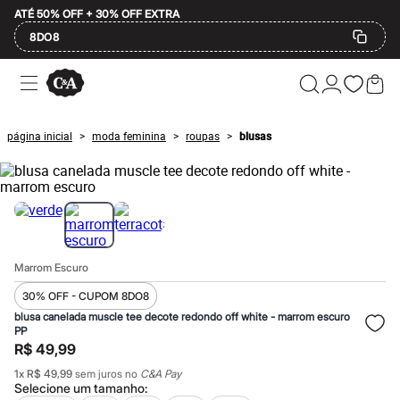
ATÉ 50% OFF + 30% OFF EXTRA
8DO8
Ofertas
Compre por Departamento
Feminino
Masculino
página inicial
moda feminina
roupas
blusas
>
>
>
Infantil
Calçados
Mindse7
Plus Size
Até 20% off
Até 40% off
Até 60% off
A partir de 60% off
Marrom Escuro
Feminino
Em alta
30% OFF - CUPOM 8DO8
Inverno
blusa canelada muscle tee decote redondo off white - marrom escuro
Alfaiataria
PP
Novidades
R$ 49,99
Roupas
Blusas e Camisetas
1
x
R$ 49,99
sem juros no
C&A Pay
Básicos
Selecione um
tamanho
: