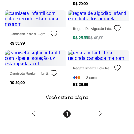
Patrulha Canina
R$ 79,99
Sonic
Stitch
Beleza
Kits
Regata De Algodão Infantil Com Babados Amarela
Perfumes árabes
Camiseta Infantil Com Gola E Recorte Estampada Marrom
Novidades
R$ 25,99
R$ 49,99
Cabelos
R$ 55,99
Condicionador
Escovas e Pentes
Finalizadores
Shampoo
Regata Infantil Fola Redonda Canelada Marrom
Tratamento
Camiseta Raglan Infantil Com Zíper E Proteção Uv Estampada Azul
Cuidados com o corpo
+
3
cores
Hidratante
R$ 89,99
Protetor solar
R$ 39,99
Tratamento
Cuidados com o rosto
Você está na página
Esfoliante
Hidratante
Protetor solar
1
Tônicos
Maquiagens
Base
Batom