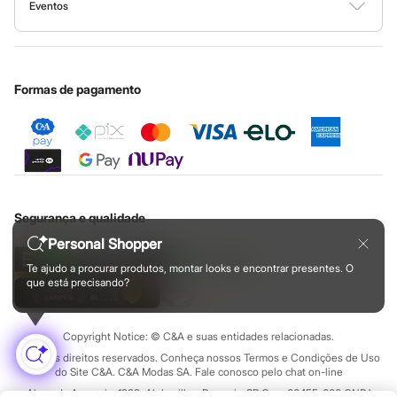
Botas
Fale conosco
Minha C&A
Eventos
Ouvidoria / Relatórios
Privacidade
Chinelos
Nossas lojas
Especial Dia dos Pais
Pantufas
Cupons de desconto
Configuração de cookies
Educação financeira
Rasteirinhas
Nossas lojas plus size
Cartão presente
Minha privacidade
Sandálias
Sustentabilidade
Sapatilhas
Sobre o cartão presente
Central de ética
Formas de pagamento
Sapatos
Scarpin
Tamancos
Tênis
Masculino
Chinelos
Sandálias
Sapatênis
Segurança e qualidade
Sapatos
Tênis
Personal Shopper
Menina
Te ajudo a procurar produtos, montar looks e encontrar presentes. O
Babuche
que está precisando?
Botas
Chinelos
Pantufas
Sandálias
Copyright Notice: © C&A e suas entidades relacionadas.
Sapatilhas
Todos os direitos reservados. Conheça nossos Termos e Condições de Uso
Tênis
do Site C&A. C&A Modas SA. Fale conosco pelo chat on-line
Menino
Alameda Araguaia, 1222, Alphaville - Barueri - SP Cep: 06455-000 CNPJ