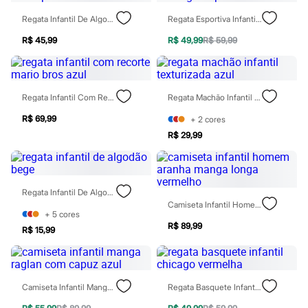
Moda esportiva
Shorts e Saias
Regata Infantil De Algodão Estampada Marrom
Regata Esportiva Infantil Los Angeles Preta
Vestidos
Masculino
R$ 45,99
R$ 49,99
R$ 59,99
Em alta
Dia dos Pais
Inverno
Novidades
Regata Infantil Com Recorte Mario Bros Azul
Regata Machão Infantil Texturizada Azul
Roupas
Bermudas
R$ 69,99
+
2
cores
Camisas
R$ 29,99
Calças
Camisetas e Regatas
Casacos e Jaquetas
Jeans
Polos
Regata Infantil De Algodão Bege
Acessórios
Camiseta Infantil Homem Aranha Manga Longa Vermelho
Bolsas e Mochilas
+
5
cores
Chapéus e Bonés
R$ 89,99
R$ 15,99
Cintos
Carteiras
Óculos
Relógios
Camiseta Infantil Manga Raglan Com Capuz Azul
Regata Basquete Infantil Chicago Vermelha
Calçados
Botas