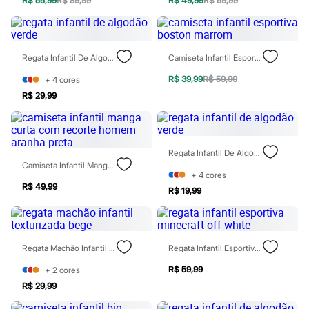
R$ 55,99
R$ 89,99
R$ 49,99
R$ 59,99
Chinelos
Sapatos
Sandálias e Papetes
Tênis
Moda esportiva
Regata Infantil De Algodão Verde
Camiseta Infantil Esportiva Boston Marrom
Acessórios
Bermudas
R$ 39,99
R$ 59,99
+
4
cores
Camisetas
R$ 29,99
Calças
Calçados
Regatas
Moda íntima
Regata Infantil De Algodão Verde
Cuecas
Camiseta Infantil Manga Curta Com Recorte Homem Aranha Preta
Meias
+
4
cores
Pijamas
R$ 49,99
Moda praia
R$ 19,99
Personagens
Plus size
Blusas e Camisetas
Calças
Regata Machão Infantil Texturizada Bege
Regata Infantil Esportiva Minecraft Off White
Camisas
Casacos e Jaquetas
R$ 59,99
+
2
cores
Jeans
R$ 29,99
Moda esportiva
Shorts e Bermudas