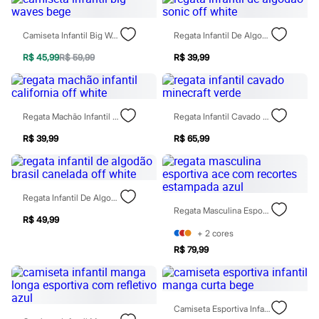
Todos os produtos
Infantil
Em alta
Camiseta Infantil Big Waves Bege
Regata Infantil De Algodão Sonic Off White
Arrumadinho para os meninos
Romântico para as meninas
R$ 45,99
R$ 59,99
R$ 39,99
Inverno
Novidades
Roupas menina
0 a 24 meses
Regata Machão Infantil California Off White
Regata Infantil Cavado Minecraft Verde
1 a 5 anos
4 a 12 anos
R$ 39,99
R$ 65,99
10 a 16 anos
Roupas menino
0 a 24 meses
1 a 5 anos
Regata Infantil De Algodão Brasil Canelada Off White
4 a 12 anos
Regata Masculina Esportiva Ace Com Recortes Estampada Azul
10 a 16 anos
R$ 49,99
Acessórios
+
2
cores
Recém-nascido
Bolsas e Mochilas
R$ 79,99
Chapéus
Calçados
Botas
Chinelos
Camiseta Esportiva Infantil Manga Curta Bege
Pantufas