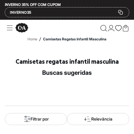
INVERNO 35% OFF COM CUPOM
INVERNO35
Ofertas
Compre por Departamento
Feminino
/
Home
Camisetas Regatas Infantil Masculina
Masculino
Infantil
Calçados
Mindse7
Camisetas regatas infantil masculina
Plus Size
Até 20% off
buscas sugeridas
Até 40% off
Até 60% off
A partir de 60% off
Feminino
Em alta
Inverno
Alfaiataria
Novidades
Roupas
Filtrar por
Relevância
Blusas e Camisetas
Básicos