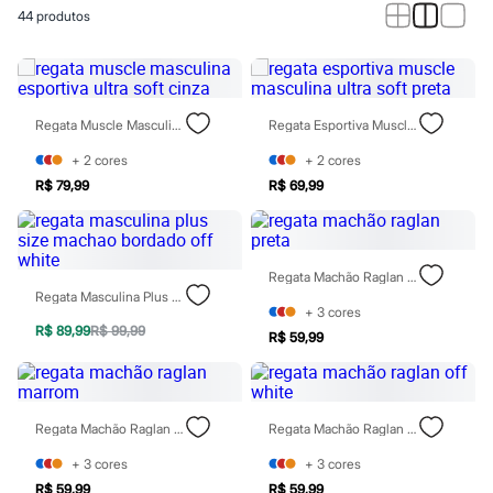
Calças
44
produtos
Casacos e Jaquetas
Jeans
Macacões
Saias
Shorts e Bermudas
Vestidos
Regata Muscle Masculina Esportiva Ultra Soft Cinza
Regata Esportiva Muscle Masculina Ultra Soft Preta
Acessórios
Bolsas
+
2
cores
+
2
cores
Bonés e Chapéus
R$ 79,99
R$ 69,99
Bijoux
Cintos
Óculos
Relógios
Regata Machão Raglan Preta
Calçados
Regata Masculina Plus Size Machao Bordado Off White
Botas
+
3
cores
Chinelos
R$ 89,99
R$ 99,99
Rasteirinhas
R$ 59,99
Sandálias
Sapatilhas
Tênis
Marcas
Regata Machão Raglan Marrom
Regata Machão Raglan Off White
City
Clock House
+
3
cores
+
3
cores
Mindset
R$ 59,99
R$ 59,99