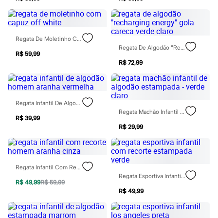
Sawary
Yessica
Moda esportiva
Acessórios
Blusas
Regata De Moletinho Com Capuz Off White
Calçados
Regata De Algodão "recharging Energy" Gola Careca Verde Claro
Leggings
R$ 59,99
Shorts e Bermudas
R$ 72,99
Tops
Moda íntima
Calcinhas
Cintas e Modeladores
Regata Infantil De Algodão Homem Aranha Vermelha
Meias
Regata Machão Infantil De Algodão Estampada - Verde Claro
Pijamas
R$ 39,99
Sutiãs e Tops
R$ 29,99
Moda praia
Biquínis
Maiôs
Saídas de praia
Regata Infantil Com Recorte Homem Aranha Cinza
Personagens
Regata Esportiva Infantil Com Recorte Estampada Verde
Plus size
R$ 49,99
R$ 59,99
Blusas e Camisetas
R$ 49,99
Calças
Casacos e Jaquetas
Jeans