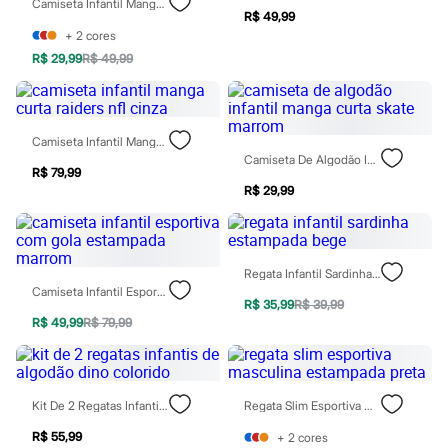
Camiseta Infantil Manga Longa Esportiva Com Refletivo Azul
Rasteirinhas
R$ 49,99
Sandálias
+
2
cores
Tênis
R$ 29,99
R$ 49,99
Diversão
Marcas
Baby Club
Fifteen
Miss Fifteen
Camiseta Infantil Manga Curta Raiders Nfl Cinza
Palomino
Camiseta De Algodão Infantil Manga Curta Skate Marrom
Moda íntima
R$ 79,99
Calcinhas
R$ 29,99
Cuecas
Meias
Pijamas
Moda praia
Regata Infantil Sardinha Estampada Bege
Biquínis e Maiôs
Camiseta Infantil Esportiva Com Gola Estampada Marrom
Blusas de proteção
R$ 35,99
R$ 39,99
Sungas
R$ 49,99
R$ 79,99
Personagens
Bluey
Disney
Hello Kitty
Kit De 2 Regatas Infantis De Algodão Dino Colorido
Regata Slim Esportiva Masculina Estampada Preta
Homem Aranha
Minecraft
R$ 55,99
+
2
cores
Naruto