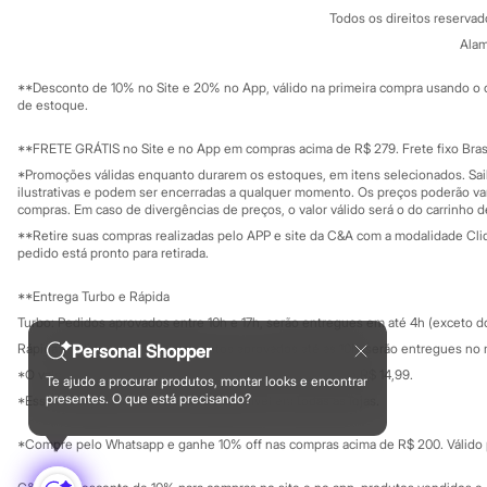
Política de privacidade
Sonic
Todos os direitos reserva
Trabalhe conosco
C&A Pay
Stitch
Sobre o C&A P
Alam
Sustentabilidade
Beleza
Solicite seu ca
Kits
Mapa do site
**Desconto de 10% no Site e 20% no App, válido na primeira compra usando o 
Perfumes árabes
Governança
Investidores
de estoque.
Novidades
Ouvidoria / Rel
Sala de imprensa
Cabelos
Educação fina
**FRETE GRÁTIS no Site e no App em compras acima de R$ 279. Frete fixo Brasi
Condicionador
Privacidade
Escovas e Pentes
Sustentabilida
*Promoções válidas enquanto durarem os estoques, em itens selecionados. Sa
Configuração de cookies
Finalizadores
ilustrativas e podem ser encerradas a qualquer momento. Os preços poderão var
Minha privacidade
compras. Em caso de divergências de preços, o valor válido será o do carrinho 
Shampoo
Tratamento
**Retire suas compras realizadas pelo APP e site da C&A com a modalidade Clique
Cuidados com o corpo
pedido está pronto para retirada.
Hidratante
Protetor solar
**Entrega Turbo e Rápida
Tratamento
Turbo: Pedidos aprovados entre 10h e 17h, serão entregues em até 4h (exceto d
Cuidados com o rosto
Esfoliante
Personal Shopper
Rápida: Pedidos com os pagamentos aprovados até as 10h, serão entregues no 
Hidratante
*O valor do frete para o turbo é R$ 24,99 e para a rápida é R$ 14,99.
Te ajudo a procurar produtos, montar looks e encontrar
Protetor solar
Formas de pagamento
presentes. O que está precisando?
*Essa condição ainda não estará disponível em todas as lojas.
Tônicos
Maquiagens
*Compre pelo Whatsapp e ganhe 10% off nas compras acima de R$ 200. Válido p
Base
Batom