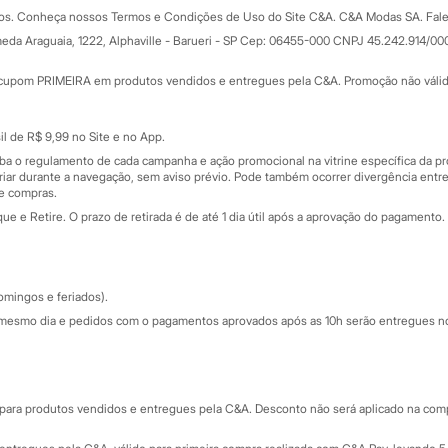
Formas de pagamento
dos. Conheça nossos Termos e Condições de Uso do Site C&A. C&A Modas SA. Fale
Todas as vantagens
ay
eda Araguaia, 1222, Alphaville - Barueri - SP Cep: 06455-000 CNPJ 45.242.914/00
Minha C&A
rtão
Cupons de desconto
cupom PRIMEIRA em produtos vendidos e entregues pela C&A. Promoção não válida p
Cartão presente
atórios
Sobre o cartão presente
nceira
l de R$ 9,99 no Site e no App.
de
iba o regulamento de cada campanha e ação promocional na vitrine específica da
iar durante a navegação, sem aviso prévio. Pode também ocorrer divergência entre
de compras.
 e Retire. O prazo de retirada é de até 1 dia útil após a aprovação do pagamento. 
omingos e feriados).
mesmo dia e pedidos com o pagamentos aprovados após as 10h serão entregues no 
Segurança e qualidade
ara produtos vendidos e entregues pela C&A. Desconto não será aplicado na compr