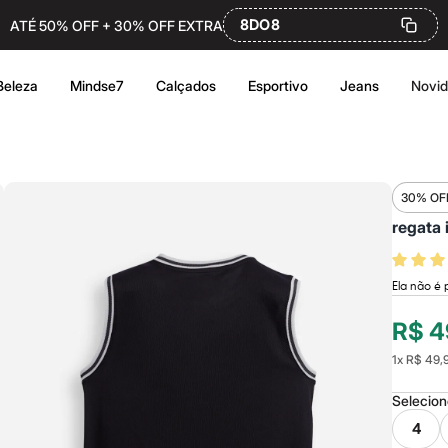
8DO8
ATÉ 50% OFF + 30% OFF EXTRA
Beleza
Mindse7
Calçados
Esportivo
Jeans
Novi
30% OF
regata 
Ela não é 
R$ 4
1
x
R$ 49,
Selecio
4