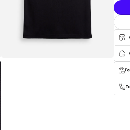
Fo
Tr