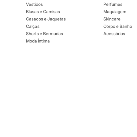
Vestidos
Perfumes
Blusas e Camisas
Maquiagem
Casacos e Jaquetas
Skincare
Calças
Corpo e Banho
Shorts e Bermudas
Acessórios
Moda Íntima
Baixe o app
Google store
Apple store