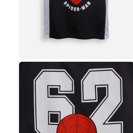
Casacos e Jaquetas
Jeans
Macacões
Saias
Shorts e Bermudas
Vestidos
Acessórios
Bolsas
Bonés e Chapéus
Bijoux
Cintos
Óculos
Relógios
Calçados
Botas
Chinelos
Rasteirinhas
Sandálias
Sapatilhas
Tênis
Marcas
City
Clock House
Mindset
Sawary