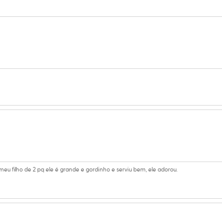
 C&A! ❤
s:
poliéster
anga
no
eca:
al.
eu filho de 2 pq ele é grande e gordinho e serviu bem, ele adorou.
secadora.
al.
peratura mínima.
co.