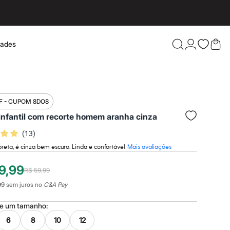
dades
Confira 
F - CUPOM 8DO8
infantil com recorte homem aranha cinza
(
13
)
preta, é cinza bem escuro. Linda e confortável
Mais avaliações
9,99
R$ 59,99
99
sem juros no
C&A Pay
ne um
tamanho
:
6
8
10
12