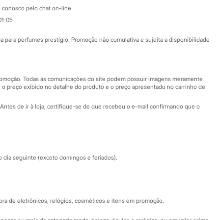
Atendimento
 conosco pelo chat on-line
01-05
Ajuda
Fale conosco
ara perfumes prestígio. Promoção não cumulativa e sujeita a disponibilidade
Nossas lojas
Nossas lojas plus size
Central de ética
 promoção. Todas as comunicações do site podem possuir imagens meramente
 o preço exibido no detalhe do produto e o preço apresentado no carrinho de
Eventos
Antes de ir à loja, certifique-se de que recebeu o e-mail confirmando que o
Especial Dia dos Pais
dia seguinte (exceto domingos e feriados).
a de eletrônicos, relógios, cosméticos e itens em promoção.