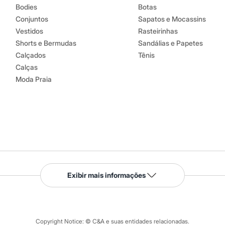
Bodies
Botas
Conjuntos
Sapatos e Mocassins
Vestidos
Rasteirinhas
Shorts e Bermudas
Sandálias e Papetes
Calçados
Tênis
Calças
Moda Praia
Serviços
Exibir mais informações
Tipos de serviços
o C&A
Clique e retire
Trocas e devoluções
ograma
Copyright Notice: © C&A e suas entidades relacionadas.