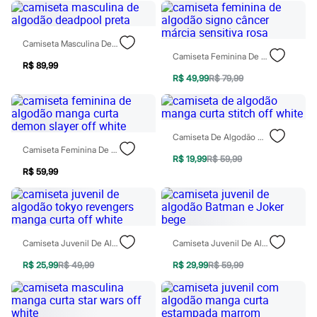
City
Clock House
Mindset
Sawary
Camiseta Masculina De Algodão Deadpool Preta
Yessica
Camiseta Feminina De Algodão Signo Câncer Márcia Sensitiva Rosa
Moda esportiva
R$ 89,99
Acessórios
R$ 49,99
R$ 79,99
Blusas
Calçados
Leggings
Shorts e Bermudas
Camiseta De Algodão Manga Curta Stitch Off White
Tops
Camiseta Feminina De Algodão Manga Curta Demon Slayer Off White
Moda íntima
R$ 19,99
R$ 59,99
Calcinhas
R$ 59,99
Cintas e Modeladores
Meias
Pijamas
Sutiãs e Tops
Moda praia
Camiseta Juvenil De Algodão Tokyo Revengers Manga Curta Off White
Camiseta Juvenil De Algodão Batman E Joker Bege
Biquínis
Maiôs
R$ 25,99
R$ 49,99
R$ 29,99
R$ 59,99
Saídas de praia
Personagens
Plus size
Blusas e Camisetas