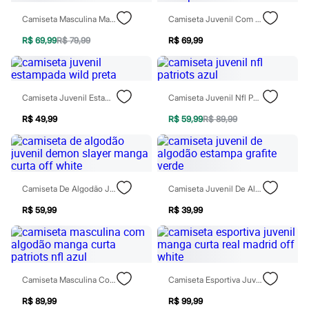
Calças
Casacos e Jaquetas
Camiseta Masculina Manga Curta Star Wars Off White
Camiseta Juvenil Com Algodão Manga Curta Estampada Marrom
Jeans
Moda esportiva
R$ 69,99
R$ 79,99
R$ 69,99
Shorts e Saias
Vestidos
Masculino
Em alta
Camiseta Juvenil Estampada Wild Preta
Camiseta Juvenil Nfl Patriots Azul
Dia dos Pais
Inverno
R$ 49,99
R$ 59,99
R$ 89,99
Novidades
Roupas
Bermudas
Camisas
Calças
Camiseta De Algodão Juvenil Demon Slayer Manga Curta Off White
Camiseta Juvenil De Algodão Estampa Grafite Verde
Camisetas e Regatas
Casacos e Jaquetas
R$ 59,99
R$ 39,99
Jeans
Polos
Acessórios
Bolsas e Mochilas
Chapéus e Bonés
Cintos
Camiseta Masculina Com Algodão Manga Curta Patriots Nfl Azul
Camiseta Esportiva Juvenil Manga Curta Real Madrid Off White
Carteiras
Óculos
R$ 89,99
R$ 99,99