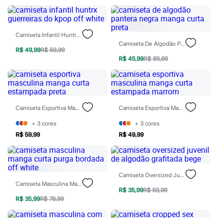
Relógios
Calçados
Botas
Chinelos
Camiseta Infantil Huntrx Guerreiras Do Kpop Off White
Sapatos
Camiseta De Algodão Pantera Negra Manga Curta Preta
Sandálias e Papetes
R$ 49,99
R$ 59,99
Tênis
R$ 45,99
R$ 89,99
Moda esportiva
Acessórios
Bermudas
Camisetas
Calças
Camiseta Esportiva Masculina Manga Curta Estampada Preta
Camiseta Esportiva Masculina Manga Curta Estampada Marrom
Calçados
Regatas
+
3
cores
+
3
cores
Moda íntima
Cuecas
R$ 59,99
R$ 49,99
Meias
Pijamas
Moda praia
Personagens
Camiseta Oversized Juvenil De Algodão Grafitada Bege
Plus size
Camiseta Masculina Manga Curta Purga Bordada Off White
Blusas e Camisetas
R$ 35,99
R$ 59,99
Calças
R$ 35,99
R$ 79,99
Camisas
Casacos e Jaquetas