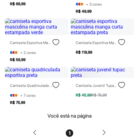
Homem Aranha
R$ 69,99
+
3
cores
Minecraft
R$ 49,99
Naruto
Patrulha Canina
Sonic
Stitch
Beleza
Camiseta Esportiva Masculina Manga Curta Estampada Verde
Camiseta Esportiva Masculina Manga Curta Estampada Preta
Kits
Perfumes árabes
R$ 119,99
+
2
cores
Novidades
Cabelos
R$ 59,99
Condicionador
Escovas e Pentes
Finalizadores
Shampoo
Camiseta Quadriculada Esportiva Preta
Camiseta Juvenil Tupac Preta
Tratamento
Cuidados com o corpo
R$ 45,99
R$ 75,99
+
7
cores
Hidratante
R$ 75,99
Protetor solar
Tratamento
Você está na página
Cuidados com o rosto
Esfoliante
Hidratante
Protetor solar
1
Tônicos