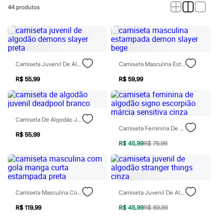
Roupas
44
produtos
Blusas e Camisetas
Básicos
Calças
Casacos e Jaquetas
Jeans
Macacões
Saias
Camiseta Juvenil De Algodão Demons Slayer Preta
Camiseta Masculina Estampada Demon Slayer Bege
Shorts e Bermudas
Vestidos
R$ 55,99
R$ 59,99
Acessórios
Bolsas
Bonés e Chapéus
Bijoux
Camiseta De Algodão Juvenil Deadpool Branco
Cintos
Camiseta Feminina De Algodão Signo Escorpião Márcia Sensitiva Cinza
Óculos
R$ 55,99
Relógios
R$ 45,99
R$ 79,99
Calçados
Botas
Chinelos
Rasteirinhas
Sandálias
Camiseta Masculina Com Gola Manga Curta Estampada Preta
Camiseta Juvenil De Algodão Stranger Things Cinza
Sapatilhas
Tênis
R$ 119,99
R$ 45,99
R$ 69,99
Marcas