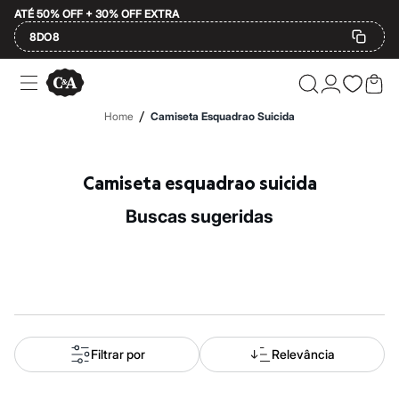
ATÉ 50% OFF + 30% OFF EXTRA
8DO8
Ofertas
Compre por Departamento
Feminino
/
Home
Camiseta Esquadrao Suicida
Masculino
Infantil
Calçados
Plus Size
Camiseta esquadrao suicida
2 calçados por R$189
2 peças por R$199
buscas sugeridas
3 lingeries por R$99
3 itens de beleza por R$129
Até 20% off
Até 40% off
Até 60% off
A partir de 60% off
Feminino
Em alta
Inverno
Filtrar por
Relevância
Alfaiataria
Novidades