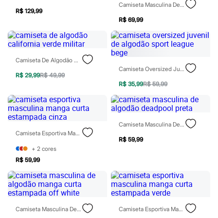
Camiseta Masculina De Algodão Power Rangers Estonada Cinza
Botas
R$ 129,99
Chinelos
R$ 69,99
Pantufas
Rasteirinhas
Sandálias
Tênis
Diversão
Camiseta De Algodão California Verde Militar
Marcas
Camiseta Oversized Juvenil De Algodão Sport League Bege
Baby Club
R$ 29,99
R$ 49,99
Fifteen
R$ 35,99
R$ 59,99
Miss Fifteen
Palomino
Moda íntima
Calcinhas
Camiseta Masculina De Algodão Deadpool Preta
Cuecas
Camiseta Esportiva Masculina Manga Curta Estampada Cinza
Meias
R$ 59,99
Pijamas
+
2
cores
Moda praia
R$ 59,99
Biquínis e Maiôs
Blusas de proteção
Sungas
Personagens
Bluey
Disney
Camiseta Masculina De Algodão Manga Curta Estampada Off White
Camiseta Esportiva Masculina Manga Curta Estampada Verde
Hello Kitty