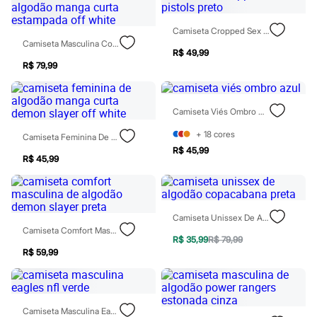
Jeans
Moda esportiva
Camiseta Cropped Sex Pistols Preto
Shorts e Bermudas
Camiseta Masculina Com Algodão Manga Curta Estampada Off White
Todos os produtos
R$ 49,99
Infantil
R$ 79,99
Em alta
Arrumadinho para os meninos
Romântico para as meninas
Inverno
Camiseta Viés Ombro Azul
Novidades
Roupas menina
+
18
cores
Camiseta Feminina De Algodão Manga Curta Demon Slayer Off White
0 a 24 meses
R$ 45,99
1 a 5 anos
R$ 45,99
4 a 12 anos
10 a 16 anos
Roupas menino
0 a 24 meses
Camiseta Unissex De Algodão Copacabana Preta
1 a 5 anos
Camiseta Comfort Masculina De Algodão Demon Slayer Preta
4 a 12 anos
R$ 35,99
R$ 79,99
10 a 16 anos
R$ 59,99
Acessórios
Recém-nascido
Bolsas e Mochilas
Chapéus
Camiseta Masculina Eagles Nfl Verde
Calçados