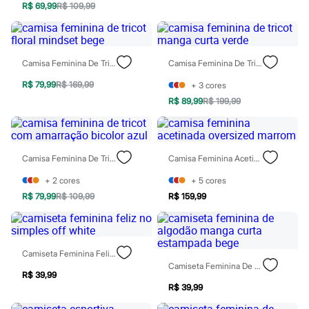
Marcas
R$ 69,99
R$ 109,99
City
Clock House
Mindset
Sawary
Camisa Feminina De Tricot Floral Mindset Bege
Camisa Feminina De Tricot Manga Curta Verde
Yessica
Moda esportiva
R$ 79,99
R$ 169,99
+
3
cores
Acessórios
Blusas
R$ 89,99
R$ 199,99
Calçados
Leggings
Shorts e Bermudas
Tops
Camisa Feminina De Tricot Com Amarração Bicolor Azul
Camisa Feminina Acetinada Oversized Marrom
Moda íntima
Calcinhas
+
2
cores
+
5
cores
Cintas e Modeladores
R$ 79,99
R$ 109,99
R$ 159,99
Meias
Pijamas
Sutiãs e Tops
Moda praia
Biquínis
Camiseta Feminina Feliz No Simples Off White
Maiôs
Camiseta Feminina De Algodão Manga Curta Estampada Bege
Saídas de praia
R$ 39,99
Personagens
R$ 39,99
Plus size