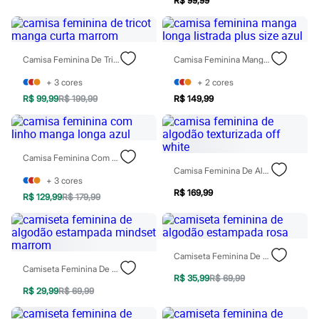
R$ 99,99
Hello Kitty
Homem Aranha
Minecraft
Naruto
Camisa Feminina De Tricot Manga Curta Marrom
Camisa Feminina Manga Longa Listrada Plus Size Azul
Patrulha Canina
Sonic
+
3
cores
+
2
cores
Stitch
Beleza
R$ 99,99
R$ 199,99
R$ 149,99
Kits
Perfumes árabes
Novidades
Cabelos
Camisa Feminina Com Linho Manga Longa Azul
Condicionador
Camisa Feminina De Algodão Texturizada Off White
Escovas e Pentes
+
3
cores
Finalizadores
R$ 169,99
R$ 129,99
R$ 179,99
Shampoo
Tratamento
Cuidados com o corpo
Hidratante
Protetor solar
Camiseta Feminina De Algodão Estampada Rosa
Tratamento
Camiseta Feminina De Algodão Estampada Mindset Marrom
Cuidados com o rosto
R$ 35,99
R$ 69,99
Esfoliante
R$ 29,99
R$ 69,99
Hidratante
Protetor solar