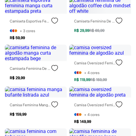
Blusas e Camisetas
Calças
Casacos e Jaquetas
Jeans
Camiseta Esportiva Feminina Manga Curta Estampada Preta
Camiseta Feminina De Algodão Coffee Club Mindset Off White
Moda esportiva
Shorts e Saias
R$ 29,99
R$ 69,99
+
3
cores
Vestidos
R$ 59,99
Masculino
Em alta
Dia dos Pais
Inverno
Novidades
Camisa Oversized Feminina De Algodão Azul
Roupas
Camiseta Feminina De Algodão Manga Curta Estampada Bege
Bermudas
+
4
cores
Camisas
R$ 29,99
R$ 119,99
R$ 159,99
Calças
Camisetas e Regatas
Casacos e Jaquetas
Jeans
Camisa Feminina Manga Bufante Listrada Azul
Camisa Oversized Feminina De Algodão Preta
Polos
Acessórios
R$ 159,99
+
4
cores
Bolsas e Mochilas
Chapéus e Bonés
R$ 149,99
Cintos
Carteiras