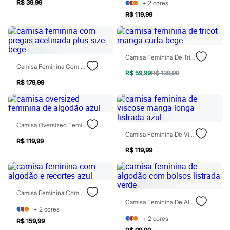
R$ 39,99
+
2
cores
Calçados
Botas
R$ 119,99
Chinelos
Pantufas
Rasteirinhas
Sandálias
Camisa Feminina De Tricot Manga Curta Bege
Tênis
Camisa Feminina Com Pregas Acetinada Plus Size Bege
Diversão
R$ 59,99
R$ 129,99
Marcas
R$ 179,99
Baby Club
Fifteen
Miss Fifteen
Palomino
Camisa Oversized Feminina De Algodão Azul
Moda íntima
Camisa Feminina De Viscose Manga Longa Listrada Azul
Calcinhas
R$ 119,99
Cuecas
R$ 119,99
Meias
Pijamas
Moda praia
Biquínis e Maiôs
Blusas de proteção
Camisa Feminina Com Algodão E Recortes Azul
Sungas
Camisa Feminina De Algodão Com Bolsos Listrada Verde
Personagens
+
2
cores
Bluey
+
2
cores
R$ 159,99
Disney