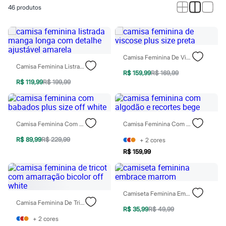
Novidades
46
produtos
Roupas
Blusas e Camisetas
Básicos
Calças
Casacos e Jaquetas
Jeans
Camisa Feminina De Viscose Plus Size Preta
Macacões
Camisa Feminina Listrada Manga Longa Com Detalhe Ajustável Amarela
Saias
R$ 159,99
R$ 169,99
Shorts e Bermudas
R$ 119,99
R$ 199,99
Vestidos
Acessórios
Bolsas
Bonés e Chapéus
Camisa Feminina Com Babados Plus Size Off White
Camisa Feminina Com Algodão E Recortes Bege
Bijoux
Cintos
R$ 89,99
R$ 229,99
+
2
cores
Óculos
R$ 159,99
Relógios
Calçados
Botas
Chinelos
Rasteirinhas
Camiseta Feminina Embrace Marrom
Sandálias
Camisa Feminina De Tricot Com Amarração Bicolor Off White
Sapatilhas
R$ 35,99
R$ 49,99
Tênis
+
2
cores