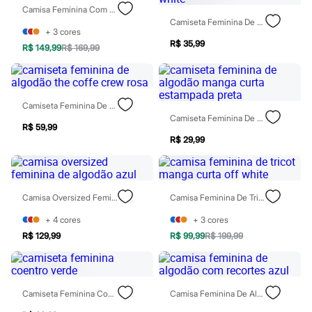
Casacos e Jaquetas
Camisa Feminina Com Linho Manga Longa Marrom
Jeans
Camiseta Feminina De Algodão Estampada Off White
Moda esportiva
+
3
cores
Shorts e Bermudas
R$ 35,99
R$ 149,99
R$ 169,99
Todos os produtos
Infantil
Em alta
Arrumadinho para os meninos
Camiseta Feminina De Algodão The Coffe Crew Rosa
Romântico para as meninas
Camiseta Feminina De Algodão Manga Curta Estampada Preta
Inverno
R$ 59,99
Novidades
R$ 29,99
Roupas menina
0 a 24 meses
1 a 5 anos
4 a 12 anos
10 a 16 anos
Camisa Oversized Feminina De Algodão Azul
Camisa Feminina De Tricot Manga Curta Off White
Roupas menino
0 a 24 meses
+
4
cores
+
3
cores
1 a 5 anos
R$ 129,99
R$ 99,99
R$ 199,99
4 a 12 anos
10 a 16 anos
Acessórios
Recém-nascido
Camiseta Feminina Coentro Verde
Camisa Feminina De Algodão Com Recortes Azul
Bolsas e Mochilas
Chapéus