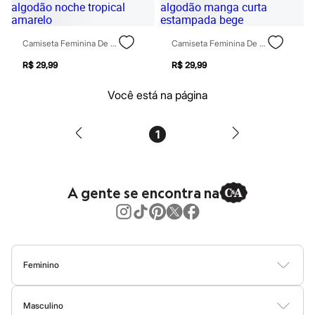
Tônicos
Maquiagens
Base
Camiseta Feminina De Algodão Noche Tropical Amarelo
Camiseta Feminina De Algodão Manga Curta Estampada Bege
Batom
Blush
R$ 29,99
R$ 29,99
Corretivo
Gloss
Você está na página
Pó facial
Sombras
Al Wataniah
1
Banderas
Beleza C&A
Boca Rosa
Bruna Tavares
Carolina Herrera
A gente se encontra na
Ciclo
Fran by Franciny Ehlke
Jean Paul Gaultier
Lancôme
Mari Maria
Mascavo
Feminino
Niina Secrets
Blusas
Calças
Vestidos
Saias
Casacos
Moda Praia
Moda Íntima
Océane
Payot
Masculino