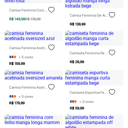
Óculos
Relógios
Camisa Feminina Com Linho Rosa
Calçados
Camisa Feminina De Algodão Manga Longa Listrada Bege
Botas
R$ 149,99
R$ 179,99
Chinelos
R$ 139,99
Sapatos
Sandálias e Papetes
Tênis
Moda esportiva
Camisa Feminina Acetinada Oversized Azul
Acessórios
Camiseta Feminina De Algodão Manga Curta Estampada Bege
Bermudas
+
5
cores
Camisetas
R$ 29,99
Calças
R$ 159,99
Calçados
Regatas
Moda íntima
Cuecas
Camisa Feminina Acetinada Oversized Amarela
Meias
Camiseta Esportiva Feminina Manga Curta Estampada Bege
Pijamas
+
5
cores
Moda praia
+
3
cores
R$ 179,99
Personagens
R$ 59,99
Plus size
Blusas e Camisetas
Calças
Camisas