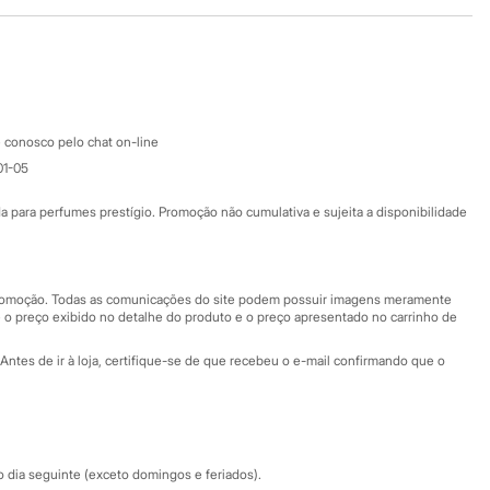
Baixe o app
Google store
Apple store
Atendimento
 conosco pelo chat on-line
01-05
Ajuda
Fale conosco
ara perfumes prestígio. Promoção não cumulativa e sujeita a disponibilidade
Nossas lojas
Nossas lojas plus size
Central de ética
 promoção. Todas as comunicações do site podem possuir imagens meramente
 o preço exibido no detalhe do produto e o preço apresentado no carrinho de
Eventos
Antes de ir à loja, certifique-se de que recebeu o e-mail confirmando que o
Especial Dia dos Pais
dia seguinte (exceto domingos e feriados).