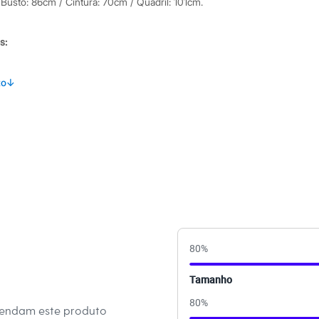
 Busto: 86cm / Cintura: 70cm / Quadril: 101cm.
s:
ster
to
↓
 Longa
ino
80
%
Tamanho
80
%
mendam este produto