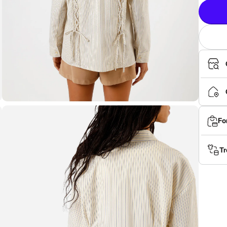
Fo
Tr