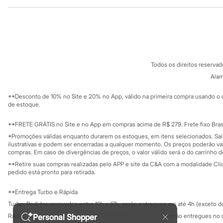
Institucional
Produtos
Sandálias
Tênis
Sobre a C&A
Cartão C&A
Diversão
Sobre o cartã
Fornecedores
Marcas
Baby Club
Termos e condições
C&A&VC
Fifteen
Conheça o pr
Política de privacidade
Miss Fifteen
Todos os direitos reserva
Trabalhe conosco
C&A Pay
Palomino
Sobre o C&A P
Alam
Moda íntima
Sustentabilidade
Calcinhas
Solicite seu ca
Mapa do site
Cuecas
**Desconto de 10% no Site e 20% no App, válido na primeira compra usando o 
Governança
Investidores
de estoque.
Meias
Ouvidoria / Rel
Pijamas
Sala de imprensa
Moda praia
Educação fina
**FRETE GRÁTIS no Site e no App em compras acima de R$ 279. Frete fixo Brasi
Biquínis e Maiôs
Privacidade
Sustentabilida
*Promoções válidas enquanto durarem os estoques, em itens selecionados. Sa
Configuração de cookies
Blusas de proteção
ilustrativas e podem ser encerradas a qualquer momento. Os preços poderão var
Sungas
Minha privacidade
compras. Em caso de divergências de preços, o valor válido será o do carrinho 
Personagens
**Retire suas compras realizadas pelo APP e site da C&A com a modalidade Clique
Bluey
pedido está pronto para retirada.
Disney
Hello Kitty
**Entrega Turbo e Rápida
Homem Aranha
Minecraft
Turbo: Pedidos aprovados entre 10h e 17h, serão entregues em até 4h (exceto d
Naruto
Rápida: Pedidos com os pagamentos aprovados até as 10h, serão entregues no 
Personal Shopper
Patrulha Canina