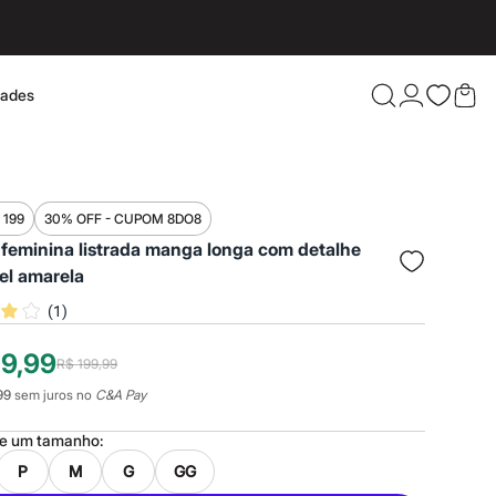
dades
Confira 
 199
30% OFF - CUPOM 8DO8
feminina listrada manga longa com detalhe
el amarela
(
1
)
19,99
R$ 199,99
99
sem juros no
C&A Pay
ne um
tamanho
:
P
M
G
GG