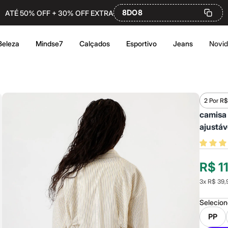
8DO8
ATÉ 50% OFF + 30% OFF EXTRA
Beleza
Mindse7
Calçados
Esportivo
Jeans
Novi
2 Por R$
camisa 
ajustáv
R$ 1
3
x
R$ 39,
Selecio
PP