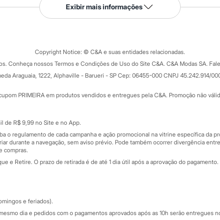
Serviços
Exibir mais informações
Tipos de serviços
o C&A
Clique e retire
Trocas e devoluções
ograma
Copyright Notice: © C&A e suas entidades relacionadas.
Formas de pagamento
dos. Conheça nossos Termos e Condições de Uso do Site C&A. C&A Modas SA. Fale
Todas as vantagens
ay
eda Araguaia, 1222, Alphaville - Barueri - SP Cep: 06455-000 CNPJ 45.242.914/00
Minha C&A
rtão
Cupons de desconto
cupom PRIMEIRA em produtos vendidos e entregues pela C&A. Promoção não válida p
Cartão presente
atórios
Sobre o cartão presente
nceira
l de R$ 9,99 no Site e no App.
de
iba o regulamento de cada campanha e ação promocional na vitrine específica da
iar durante a navegação, sem aviso prévio. Pode também ocorrer divergência entre
de compras.
 e Retire. O prazo de retirada é de até 1 dia útil após a aprovação do pagamento. 
omingos e feriados).
mesmo dia e pedidos com o pagamentos aprovados após as 10h serão entregues no 