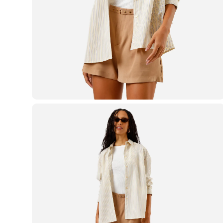
Casacos e Jaquetas
Jeans
Macacões
Saias
Shorts e Bermudas
Vestidos
Acessórios
Bolsas
Bonés e Chapéus
Bijoux
Cintos
Óculos
Relógios
Calçados
Botas
Chinelos
Rasteirinhas
Sandálias
Sapatilhas
Tênis
Marcas
City
Clock House
Mindset
Sawary