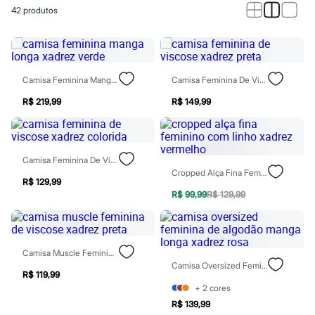
Calças
42
produtos
Casacos e Jaquetas
Jeans
Macacões
Saias
Shorts e Bermudas
Vestidos
Camisa Feminina Manga Longa Xadrez Verde
Camisa Feminina De Viscose Xadrez Preta
Acessórios
Bolsas
R$ 219,99
R$ 149,99
Bonés e Chapéus
Bijoux
Cintos
Óculos
Camisa Feminina De Viscose Xadrez Colorida
Relógios
Cropped Alça Fina Feminino Com Linho Xadrez Vermelho
Calçados
R$ 129,99
Botas
R$ 99,99
R$ 129,99
Chinelos
Rasteirinhas
Sandálias
Sapatilhas
Camisa Muscle Feminina De Viscose Xadrez Preta
Tênis
Camisa Oversized Feminina De Algodão Manga Longa Xadrez Rosa
Marcas
R$ 119,99
City
+
2
cores
Clock House
Mindset
R$ 139,99