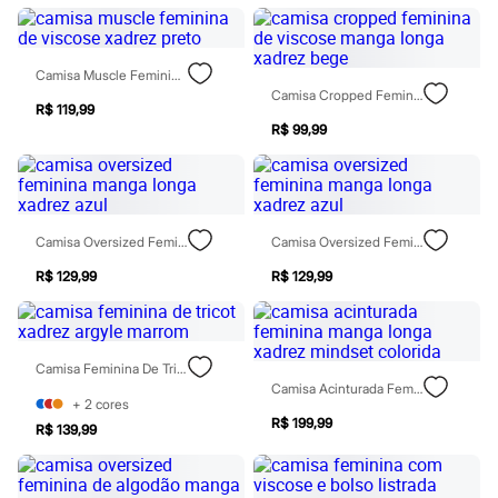
Sawary
Yessica
Moda esportiva
Acessórios
Camisa Muscle Feminina De Viscose Xadrez Preto
Blusas
Camisa Cropped Feminina De Viscose Manga Longa Xadrez Bege
Calçados
R$ 119,99
Leggings
R$ 99,99
Shorts e Bermudas
Tops
Moda íntima
Calcinhas
Cintas e Modeladores
Camisa Oversized Feminina Manga Longa Xadrez Azul
Camisa Oversized Feminina Manga Longa Xadrez Azul
Meias
Pijamas
R$ 129,99
R$ 129,99
Sutiãs e Tops
Moda praia
Biquínis
Maiôs
Saídas de praia
Camisa Feminina De Tricot Xadrez Argyle Marrom
Personagens
Camisa Acinturada Feminina Manga Longa Xadrez Mindset Colorida
Plus size
+
2
cores
Blusas e Camisetas
R$ 199,99
R$ 139,99
Calças
Casacos e Jaquetas
Jeans