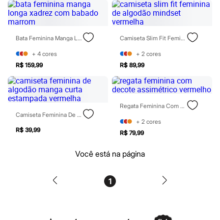
Patrulha Canina
Sonic
Stitch
Beleza
Bata Feminina Manga Longa Xadrez Com Babado Marrom
Camiseta Slim Fit Feminina De Algodão Mindset Vermelha
Kits
Perfumes árabes
+
4
cores
+
2
cores
Novidades
R$ 159,99
R$ 89,99
Cabelos
Condicionador
Escovas e Pentes
Finalizadores
Shampoo
Regata Feminina Com Decote Assimétrico Vermelho
Tratamento
Camiseta Feminina De Algodão Manga Curta Estampada Vermelha
Cuidados com o corpo
+
2
cores
Hidratante
R$ 39,99
R$ 79,99
Protetor solar
Tratamento
Você está na página
Cuidados com o rosto
Esfoliante
Hidratante
1
Protetor solar
Tônicos
Maquiagens
Base
Batom