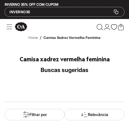
INVERNO 35% OFF COM CUPOM
INVERNO35
Ofertas
Compre por Departamento
Feminino
/
Home
Camisa Xadrez Vermelha Feminina
Masculino
Infantil
Calçados
Mindse7
Camisa xadrez vermelha feminina
Plus Size
Até 20% off
buscas sugeridas
Até 40% off
Até 60% off
A partir de 60% off
Feminino
Em alta
Inverno
Alfaiataria
Novidades
Roupas
Filtrar por
Relevância
Blusas e Camisetas
Básicos