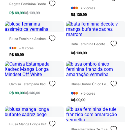
Todos os produtos
Regata Feminina Bordado Folhagens Texturizada Vermelha
Infantil
+
2
cores
Em alta
R$ 69,99
R$ 139,99
R$ 139,99
Arrumadinho para os meninos
Romântico para as meninas
Inverno
Novidades
Blusa Feminina Assimétrica Vermelha
Roupas menina
Bata Feminina Decote V Manga Bufante Xadrez Marrom
0 a 24 meses
+
3
cores
1 a 5 anos
R$ 139,99
4 a 12 anos
R$ 89,99
10 a 16 anos
Roupas menino
0 a 24 meses
1 a 5 anos
4 a 12 anos
Camisa Estampada Xadrez Manga Longa Mindset Off White
Blusa Ombro Único Feminina Franzida Com Amarração Vermelha
10 a 16 anos
Acessórios
R$ 89,99
R$ 149,99
+
5
cores
Recém-nascido
R$ 99,99
Bolsas e Mochilas
Chapéus
Calçados
Botas
Chinelos
Blusa Manga Longa Bufante Xadrez Bege
Pantufas
Blusa Feminina De Tule Franzida Com Amarração Vermelha