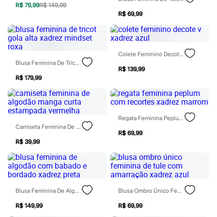
Rasteirinhas
R$ 79,99
R$ 149,99
Sandálias
R$ 69,99
Tênis
Diversão
Marcas
Baby Club
Colete Feminino Decote V Xadrez Azul
Fifteen
Blusa Feminina De Tricot Gola Alta Xadrez Mindset Roxa
Miss Fifteen
R$ 139,99
Palomino
R$ 179,99
Moda íntima
Calcinhas
Cuecas
Meias
Regata Feminina Peplum Com Recortes Xadrez Marrom
Pijamas
Camiseta Feminina De Algodão Manga Curta Estampada Vermelha
Moda praia
R$ 69,99
Biquínis e Maiôs
R$ 39,99
Blusas de proteção
Sungas
Personagens
Bluey
Disney
Hello Kitty
Blusa Feminina De Algodão Com Babado E Bordado Xadrez Preta
Blusa Ombro Único Feminina De Tule Com Amarração Xadrez Azul
Homem Aranha
Minecraft
R$ 149,99
R$ 69,99
Naruto