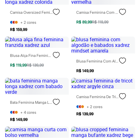
Moda esportiva
Shorts e Saias
Camisa Oversized Feminina De Algodão Manga Longa Xadrez Colorida
Camisa Feminina Com Viscose E Bolso Listrada Vermelha
Vestidos
Masculino
R$ 89,99
R$ 119,99
+
2
cores
Em alta
Dia dos Pais
R$ 159,99
Inverno
Novidades
Roupas
Bermudas
Blusa Alça Fina Feminina Franzida Xadrez Azul
Camisas
Blusa Feminina Com Algodão E Babados Xadrez Mindset Amarela
Calças
R$ 119,99
R$ 139,99
Camisetas e Regatas
R$ 149,99
Casacos e Jaquetas
Jeans
Polos
Acessórios
Camisa Feminina De Tricot Xadrez Argyle Cinza
Bolsas e Mochilas
Bata Feminina Manga Longa Xadrez Com Babado Verde
Chapéus e Bonés
+
2
cores
Cintos
+
4
cores
Carteiras
R$ 139,99
Óculos
R$ 149,99
Relógios
Calçados
Botas