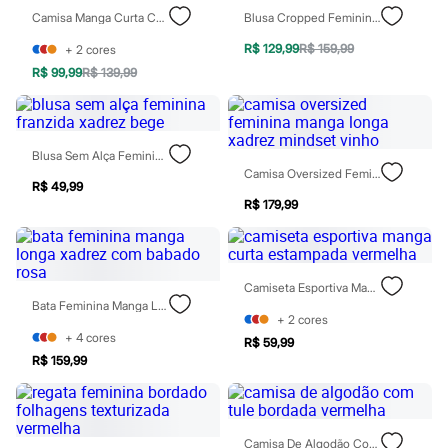
Chinelos
Camisa Manga Curta Com Bolso Vermelha
Blusa Cropped Feminina Manga Bufante Xadrez Bege
Sapatos
Sandálias e Papetes
R$ 129,99
R$ 159,99
+
2
cores
Tênis
R$ 99,99
R$ 139,99
Moda esportiva
Acessórios
Bermudas
Camisetas
Calças
Blusa Sem Alça Feminina Franzida Xadrez Bege
Calçados
Camisa Oversized Feminina Manga Longa Xadrez Mindset Vinho
Regatas
R$ 49,99
Moda íntima
R$ 179,99
Cuecas
Meias
Pijamas
Moda praia
Camiseta Esportiva Manga Curta Estampada Vermelha
Personagens
Bata Feminina Manga Longa Xadrez Com Babado Rosa
Plus size
+
2
cores
Blusas e Camisetas
+
4
cores
R$ 59,99
Calças
R$ 159,99
Camisas
Casacos e Jaquetas
Jeans
Moda esportiva
Shorts e Bermudas
Camisa De Algodão Com Tule Bordada Vermelha