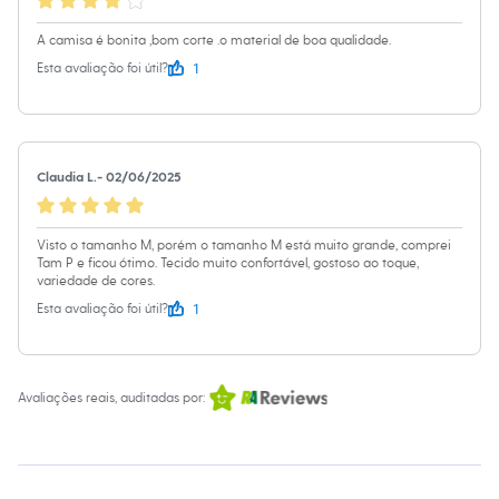
Relógios
Calçados
A camisa é bonita ,bom corte .o material de boa qualidade.
Botas
Chinelos
1
Esta avaliação foi útil?
Sapatos
Sandálias e Papetes
Tênis
Moda esportiva
Acessórios
Claudia L.
-
02/06/2025
Bermudas
Camisetas
Calças
Visto o tamanho M, porém o tamanho M está muito grande, comprei
Calçados
Tam P e ficou ótimo. Tecido muito confortável, gostoso ao toque,
Regatas
variedade de cores.
Moda íntima
Cuecas
1
Esta avaliação foi útil?
Meias
Pijamas
Moda praia
Personagens
Avaliações reais, auditadas por:
Plus size
Blusas e Camisetas
Calças
Camisas
Casacos e Jaquetas