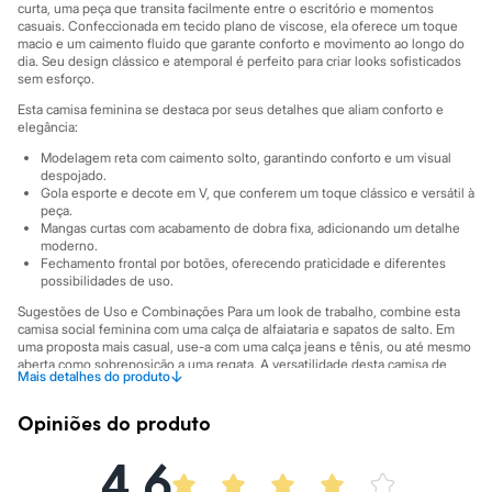
City
curta, uma peça que transita facilmente entre o escritório e momentos
Clock House
casuais. Confeccionada em tecido plano de viscose, ela oferece um toque
Mindset
macio e um caimento fluido que garante conforto e movimento ao longo do
dia. Seu design clássico e atemporal é perfeito para criar looks sofisticados
Sawary
sem esforço.
Yessica
Moda esportiva
Esta camisa feminina se destaca por seus detalhes que aliam conforto e
Acessórios
elegância:
Blusas
Modelagem reta com caimento solto, garantindo conforto e um visual
Calçados
despojado.
Leggings
Gola esporte e decote em V, que conferem um toque clássico e versátil à
Shorts e Bermudas
peça.
Tops
Mangas curtas com acabamento de dobra fixa, adicionando um detalhe
Moda íntima
moderno.
Calcinhas
Fechamento frontal por botões, oferecendo praticidade e diferentes
Cintas e Modeladores
possibilidades de uso.
Meias
Sugestões de Uso e Combinações Para um look de trabalho, combine esta
Pijamas
camisa social feminina com uma calça de alfaiataria e sapatos de salto. Em
Sutiãs e Tops
uma proposta mais casual, use-a com uma calça jeans e tênis, ou até mesmo
Moda praia
aberta como sobreposição a uma regata. A versatilidade desta camisa de
↓
Mais detalhes do produto
Biquínis
botão feminina permite criar composições para diversas ocasiões, desde as
Maiôs
mais formais até as mais descontraídas.
Saídas de praia
Opiniões do produto
A gente se encontra na C&A! ❤
Personagens
Plus size
4.6
A Modelo veste tamanho P.
Suas medidas são:
Blusas e Camisetas