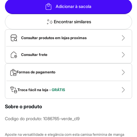
Roupas
Blusas e Camisetas
Adicionar à sacola
Básicos
Calças
Encontrar similares
Casacos e Jaquetas
Jeans
Macacões
Consultar produtos em lojas proximas
Saias
Shorts e Bermudas
Vestidos
Consultar frete
Acessórios
Bolsas
Bonés e Chapéus
Bijoux
Formas de pagamento
Cintos
Óculos
Relógios
Troca fácil na loja -
GRÁTIS
Calçados
Botas
Chinelos
Sobre o produto
Rasteirinhas
Sandálias
Codigo do produto
:
1086765-verde_cl9
Sapatilhas
Tênis
Marcas
Aposte na versatilidade e elegância com esta camisa feminina de manga