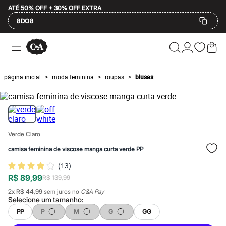
ATÉ 50% OFF + 30% OFF EXTRA
8DO8
Ofertas
Compre por Departamento
Feminino
Masculino
página inicial
moda feminina
roupas
blusas
>
>
>
Infantil
Calçados
Plus Size
2 calçados por R$189
2 peças por R$199
3 lingeries por R$99
Verde Claro
3 itens de beleza por R$129
Até 20% off
camisa feminina de viscose manga curta verde PP
Até 40% off
Até 60% off
(
13
)
A partir de 60% off
R$ 89,99
R$ 139,99
Feminino
Em alta
2
x
R$ 44,99
sem juros no
C&A Pay
Inverno
Selecione um
tamanho
:
Alfaiataria
PP
P
M
G
GG
Novidades