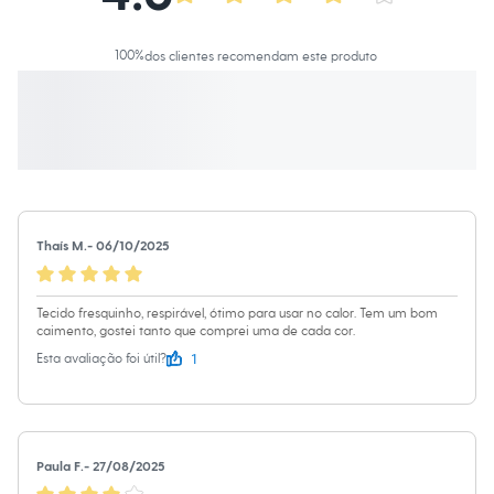
Altura: 173cm / Busto: 86cm / Cintura: 70cm / Quadril: 101cm.
Calças
Casacos e Jaquetas
Informacoes gerais:
Jeans
100
%
dos clientes recomendam este produto
Moda esportiva
Material
:
100% viscose
Shorts e Saias
Cor
:
Verde
Vestidos
Manga
:
Manga Curta
Masculino
Marcas
:
C&A
Decote
:
Decote V
Em alta
Tipo
:
Camisa
Dia dos Pais
Gênero
:
Feminino
Inverno
Novidades
Roupas
Bermudas
Thaís M.
-
06/10/2025
Camisas
Calças
Camisetas e Regatas
Tecido fresquinho, respirável, ótimo para usar no calor. Tem um bom
Casacos e Jaquetas
caimento, gostei tanto que comprei uma de cada cor.
Jeans
1
Esta avaliação foi útil?
Polos
Acessórios
Bolsas e Mochilas
Chapéus e Bonés
Cintos
Carteiras
Paula F.
-
27/08/2025
Óculos