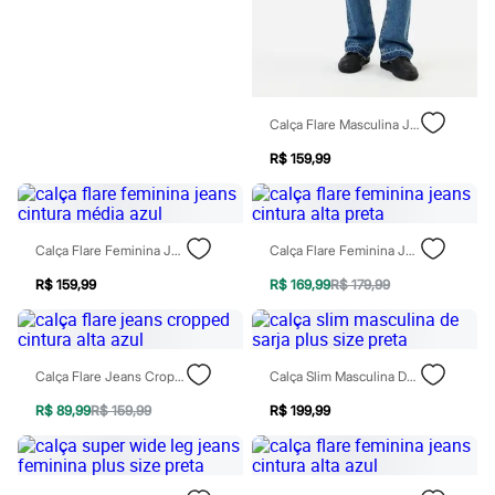
Rasteirinhas
Sandálias
Tênis
Diversão
Marcas
Baby Club
Calça Flare Masculina Jeans Com Barra A Fio Azul
Fifteen
Miss Fifteen
R$ 159,99
Palomino
Moda íntima
Calcinhas
Cuecas
Meias
Calça Flare Feminina Jeans Cintura Média Azul
Calça Flare Feminina Jeans Cintura Alta Preta
Pijamas
R$ 159,99
R$ 169,99
R$ 179,99
Moda praia
Biquínis e Maiôs
Blusas de proteção
Sungas
Personagens
Calça Flare Jeans Cropped Cintura Alta Azul
Calça Slim Masculina De Sarja Plus Size Preta
Bluey
Disney
R$ 89,99
R$ 159,99
R$ 199,99
Hello Kitty
Homem Aranha
Minecraft
Naruto