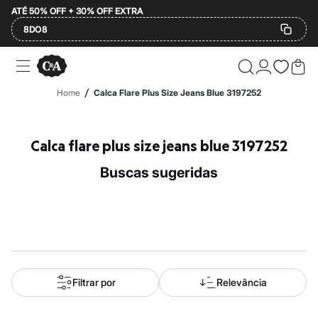
ATÉ 50% OFF + 30% OFF EXTRA
8DO8
Ofertas
Compre por Departamento
Feminino
/
Home
Calca Flare Plus Size Jeans Blue 3197252
Masculino
Infantil
Calçados
Mindse7
Calca flare plus size jeans blue 3197252
Plus Size
Até 20% off
buscas sugeridas
Até 40% off
Até 60% off
A partir de 60% off
Feminino
Em alta
Inverno
Alfaiataria
Novidades
Roupas
Filtrar por
Relevância
Blusas e Camisetas
Básicos