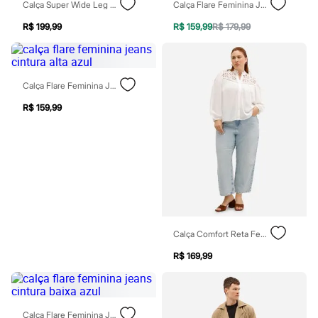
Calça Super Wide Leg Jeans Feminina Plus Size Preta
Calça Flare Feminina Jeans Cintura Alta Azul
Patrulha Canina
Sonic
R$ 199,99
R$ 159,99
R$ 179,99
Stitch
Beleza
Kits
Perfumes árabes
Novidades
Calça Flare Feminina Jeans Cintura Alta Azul
Cabelos
R$ 159,99
Condicionador
Escovas e Pentes
Finalizadores
Shampoo
Tratamento
Cuidados com o corpo
Hidratante
Protetor solar
Tratamento
Cuidados com o rosto
Calça Comfort Reta Feminina Jeans Cintura Super Alta Plus Size Azul
Esfoliante
Hidratante
R$ 169,99
Protetor solar
Tônicos
Maquiagens
Base
Calça Flare Feminina Jeans Cintura Baixa Azul
Batom