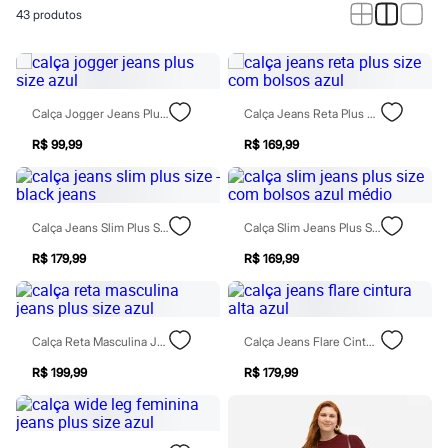
Calças
43
produtos
Casacos e Jaquetas
Jeans
Macacões
Saias
Shorts e Bermudas
Vestidos
Calça Jogger Jeans Plus Size Azul
Calça Jeans Reta Plus Size Com Bolsos Azul
Acessórios
Bolsas
R$ 99,99
R$ 169,99
Bonés e Chapéus
Bijoux
Cintos
Óculos
Calça Jeans Slim Plus Size - Black Jeans
Calça Slim Jeans Plus Size Com Bolsos Azul Médio
Relógios
Calçados
R$ 179,99
R$ 169,99
Botas
Chinelos
Rasteirinhas
Sandálias
Calça Reta Masculina Jeans Plus Size Azul
Calça Jeans Flare Cintura Alta Azul
Sapatilhas
Tênis
R$ 199,99
R$ 179,99
Marcas
City
Clock House
Mindset