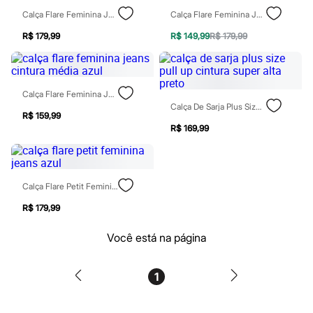
Perfumes
Perfumes femininos
Calça Flare Feminina Jeans Cintura Baixa Azul
Calça Flare Feminina Jeans Cintura Alta Azul
Perfumes infantis
R$ 179,99
R$ 149,99
R$ 179,99
Perfumes masculinos
Todos os produtos
Mindse7
Novidades
Blusas
Calça Flare Feminina Jeans Cintura Média Azul
Calças
Calça De Sarja Plus Size Pull Up Cintura Super Alta Preto
Casacos e Jaquetas
R$ 159,99
Jeans
R$ 169,99
Saias
Shorts e Bermudas
T-shirt
Vestidos
Calça Flare Petit Feminina Jeans Azul
Acessórios
Alfaiataria
R$ 179,99
Calçados
Guarda-roupa
Você está na página
Moda esportiva
Plus size
Special Basics
1
Calçados
Novidades
Feminino