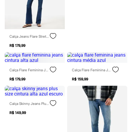
Todos os produtos
Infantil
Em alta
Arrumadinho para os meninos
Romântico para as meninas
Inverno
Novidades
Calça Jeans Flare Stretch Cintura Média Azul Escuro
Roupas menina
0 a 24 meses
R$ 179,99
1 a 5 anos
4 a 12 anos
10 a 16 anos
Roupas menino
Calça Flare Feminina Jeans Cintura Alta Azul
Calça Flare Feminina Jeans Cintura Média Azul
0 a 24 meses
1 a 5 anos
R$ 179,99
R$ 159,99
4 a 12 anos
10 a 16 anos
Acessórios
Recém-nascido
Bolsas e Mochilas
Calça Skinny Jeans Plus Size Cintura Alta Azul Escuro
Chapéus
R$ 149,99
Calçados
Botas
Chinelos
Pantufas