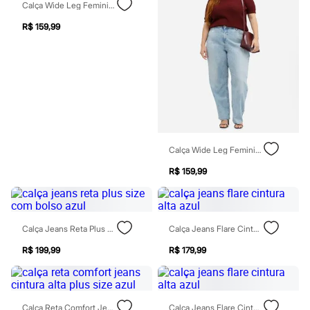
Sawary
Calça Wide Leg Feminina Jeans Plus Size Azul
Yessica
Moda esportiva
R$ 159,99
Acessórios
Blusas
Calçados
Leggings
Shorts e Bermudas
Tops
Moda íntima
Calcinhas
Cintas e Modeladores
Calça Wide Leg Feminina Jeans Plus Size Azul
Meias
Pijamas
R$ 159,99
Sutiãs e Tops
Moda praia
Biquínis
Maiôs
Saídas de praia
Calça Jeans Reta Plus Size Com Bolso Azul
Calça Jeans Flare Cintura Alta Azul
Personagens
R$ 199,99
R$ 179,99
Plus size
Blusas e Camisetas
Calças
Casacos e Jaquetas
Jeans
Calça Reta Comfort Jeans Cintura Alta Plus Size Azul
Calça Jeans Flare Cintura Alta Azul