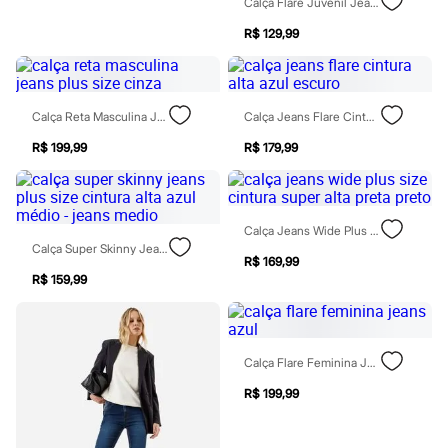
Calça Flare Juvenil Jeans Azul
Chinelos
Sapatos
R$ 129,99
Sandálias e Papetes
Tênis
Moda esportiva
Acessórios
Bermudas
Calça Reta Masculina Jeans Plus Size Cinza
Calça Jeans Flare Cintura Alta Azul Escuro
Camisetas
R$ 199,99
R$ 179,99
Calças
Calçados
Regatas
Moda íntima
Cuecas
Calça Jeans Wide Plus Size Cintura Super Alta Preta Preto
Meias
Calça Super Skinny Jeans Plus Size Cintura Alta Azul Médio - Jeans Medio
Pijamas
R$ 169,99
Moda praia
R$ 159,99
Personagens
Plus size
Blusas e Camisetas
Calças
Calça Flare Feminina Jeans Azul
Camisas
Casacos e Jaquetas
R$ 199,99
Jeans
Moda esportiva
Shorts e Bermudas