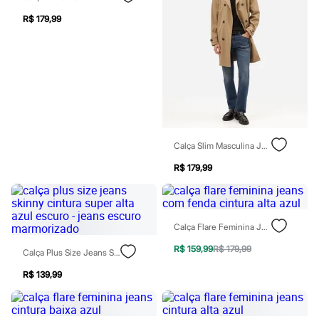
Blush
R$ 179,99
Corretivo
Gloss
Pó facial
Sombras
Al Wataniah
Banderas
Beleza C&A
Boca Rosa
Bruna Tavares
Carolina Herrera
Calça Slim Masculina Jeans Azul
Ciclo
Fran by Franciny Ehlke
R$ 179,99
Jean Paul Gaultier
Lancôme
Mari Maria
Mascavo
Calça Flare Feminina Jeans Com Fenda Cintura Alta Azul
Niina Secrets
Océane
R$ 159,99
R$ 179,99
Calça Plus Size Jeans Skinny Cintura Super Alta Azul Escuro - Jeans Escuro Marmorizado
Payot
Rabanne
R$ 139,99
Real Techniques
Vizzela
Vult