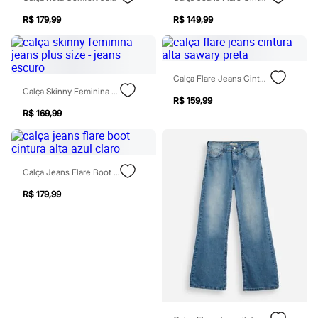
Moda esportiva
Shorts e Saias
R$ 179,99
R$ 149,99
Vestidos
Masculino
Em alta
Dia dos Pais
Calça Flare Jeans Cintura Alta Sawary Preta
Inverno
Calça Skinny Feminina Jeans Plus Size - Jeans Escuro
Novidades
R$ 159,99
Roupas
R$ 169,99
Bermudas
Camisas
Calças
Camisetas e Regatas
Casacos e Jaquetas
Calça Jeans Flare Boot Cintura Alta Azul Claro
Jeans
R$ 179,99
Polos
Acessórios
Bolsas e Mochilas
Chapéus e Bonés
Cintos
Carteiras
Óculos
Relógios
Calçados
Botas