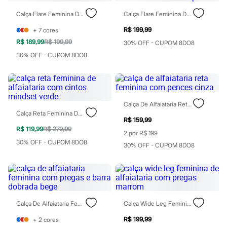
Patrulha Canina
Calça Flare Feminina De Alfaiataria Vinho
Calça Flare Feminina De Alfaiataria Com Cinto Preta
Sonic
Stitch
R$ 199,99
+
7
cores
Beleza
R$ 189,99
R$ 199,99
Kits
30% OFF - CUPOM 8DO8
Perfumes árabes
30% OFF - CUPOM 8DO8
Novidades
Cabelos
Condicionador
Escovas e Pentes
Finalizadores
Calça De Alfaiataria Reta Feminina Com Pences Cinza
Shampoo
Calça Reta Feminina De Alfaiataria Com Cintos Mindset Verde
Tratamento
R$ 159,99
Cuidados com o corpo
R$ 119,99
R$ 279,99
2 por R$ 199
Hidratante
30% OFF - CUPOM 8DO8
Protetor solar
30% OFF - CUPOM 8DO8
Tratamento
Cuidados com o rosto
Esfoliante
Hidratante
Protetor solar
Tônicos
Calça De Alfaiataria Feminina Com Pregas E Barra Dobrada Bege
Calça Wide Leg Feminina De Alfaiataria Com Pregas Marrom
Maquiagens
Base
R$ 199,99
+
2
cores
Batom