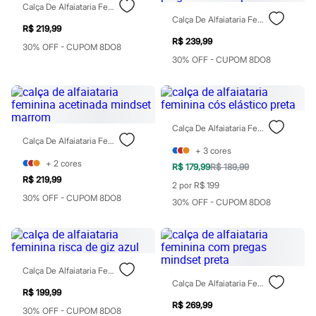
Perfumes
Calça De Alfaiataria Feminina Texturizada Cinza
Perfumes femininos
Calça De Alfaiataria Feminina Cós Duplo Com Pregas Mindset Preta
Perfumes infantis
R$ 219,99
Perfumes masculinos
R$ 239,99
30% OFF - CUPOM 8DO8
Todos os produtos
30% OFF - CUPOM 8DO8
Mindse7
Novidades
Blusas
Calças
Casacos e Jaquetas
Jeans
Calça De Alfaiataria Feminina Cós Elástico Preta
Saias
Calça De Alfaiataria Feminina Acetinada Mindset Marrom
+
3
cores
Shorts e Bermudas
+
2
cores
T-shirt
R$ 179,99
R$ 189,99
Vestidos
R$ 219,99
2 por R$ 199
Acessórios
30% OFF - CUPOM 8DO8
Alfaiataria
30% OFF - CUPOM 8DO8
Calçados
Guarda-roupa
Moda esportiva
Plus size
Special Basics
Calça De Alfaiataria Feminina Risca De Giz Azul
Calçados
Calça De Alfaiataria Feminina Com Pregas Mindset Preta
Novidades
R$ 199,99
Feminino
R$ 269,99
30% OFF - CUPOM 8DO8