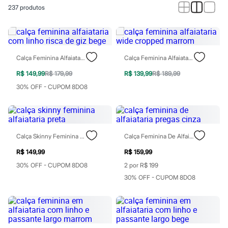
Calças
237
produtos
Casacos e Jaquetas
Jeans
Macacões
Saias
Shorts e Bermudas
Vestidos
Calça Feminina Alfaiataria Com Linho Risca De Giz Bege
Calça Feminina Alfaiataria Wide Cropped Marrom
Acessórios
Bolsas
R$ 149,99
R$ 179,99
R$ 139,99
R$ 189,99
Bonés e Chapéus
30% OFF - CUPOM 8DO8
Bijoux
Cintos
Óculos
Relógios
Calçados
Calça Skinny Feminina Alfaiataria Preta
Calça Feminina De Alfaiataria Pregas Cinza
Botas
Chinelos
R$ 149,99
R$ 159,99
Rasteirinhas
Sandálias
30% OFF - CUPOM 8DO8
2 por R$ 199
Sapatilhas
30% OFF - CUPOM 8DO8
Tênis
Marcas
City
Clock House
Mindset