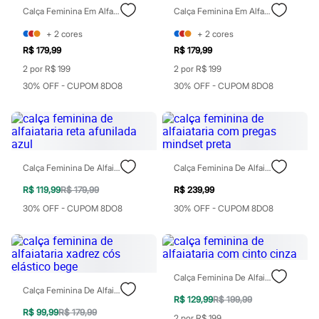
Sawary
Calça Feminina Em Alfaiataria Com Linho E Passante Largo Marrom
Calça Feminina Em Alfaiataria Com Linho E Passante Largo Bege
Yessica
Moda esportiva
+
2
cores
+
2
cores
Acessórios
R$ 179,99
R$ 179,99
Blusas
Calçados
2 por R$ 199
2 por R$ 199
Leggings
30% OFF - CUPOM 8DO8
30% OFF - CUPOM 8DO8
Shorts e Bermudas
Tops
Moda íntima
Calcinhas
Cintas e Modeladores
Meias
Calça Feminina De Alfaiataria Reta Afunilada Azul
Calça Feminina De Alfaiataria Com Pregas Mindset Preta
Pijamas
Sutiãs e Tops
R$ 119,99
R$ 179,99
R$ 239,99
Moda praia
Biquínis
30% OFF - CUPOM 8DO8
30% OFF - CUPOM 8DO8
Maiôs
Saídas de praia
Personagens
Plus size
Blusas e Camisetas
Calça Feminina De Alfaiataria Com Cinto Cinza
Calças
Calça Feminina De Alfaiataria Xadrez Cós Elástico Bege
Casacos e Jaquetas
R$ 129,99
R$ 199,99
Jeans
R$ 99,99
R$ 179,99
2 por R$ 199