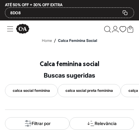
ATÉ 50% OFF + 30% OFF EXTRA
8DO8
Ofertas
Compre por Departamento
Feminino
/
Home
Calca Feminina Social
Masculino
Infantil
Calçados
Mindse7
Calca feminina social
Plus Size
Até 20% off
buscas sugeridas
Até 40% off
Até 60% off
A partir de 60% off
calca social feminina
calca social preta feminina
calça
Feminino
Em alta
Inverno
Alfaiataria
Novidades
Roupas
Filtrar por
Relevância
Blusas e Camisetas
Básicos