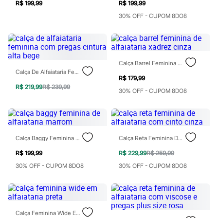
Chinelos
R$ 199,99
R$ 199,99
Sapatos
30% OFF - CUPOM 8DO8
Sandálias e Papetes
Tênis
Moda esportiva
Acessórios
Bermudas
Calça Barrel Feminina De Alfaiataria Xadrez Cinza
Camisetas
Calça De Alfaiataria Feminina Com Pregas Cintura Alta Bege
Calças
R$ 179,99
Calçados
R$ 219,99
R$ 239,99
Regatas
30% OFF - CUPOM 8DO8
Moda íntima
Cuecas
Meias
Pijamas
Moda praia
Calça Baggy Feminina De Alfaiataria Marrom
Calça Reta Feminina De Alfaiataria Com Cinto Cinza
Personagens
Plus size
R$ 199,99
R$ 229,99
R$ 259,99
Blusas e Camisetas
30% OFF - CUPOM 8DO8
30% OFF - CUPOM 8DO8
Calças
Camisas
Casacos e Jaquetas
Jeans
Moda esportiva
Calça Feminina Wide Em Alfaiataria Preta
Shorts e Bermudas