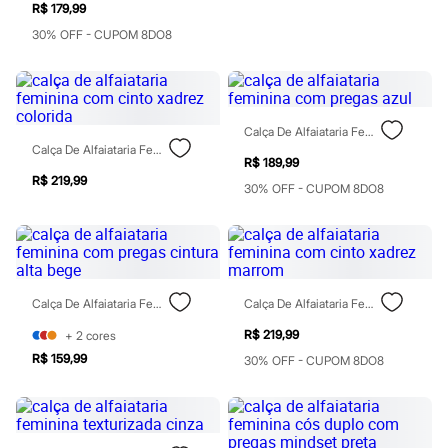
R$ 179,99
Blush
Corretivo
30% OFF - CUPOM 8DO8
Gloss
Pó facial
Sombras
Al Wataniah
Banderas
Calça De Alfaiataria Feminina Com Pregas Azul
Beleza C&A
Calça De Alfaiataria Feminina Com Cinto Xadrez Colorida
Boca Rosa
R$ 189,99
Bruna Tavares
R$ 219,99
30% OFF - CUPOM 8DO8
Carolina Herrera
Ciclo
Fran by Franciny Ehlke
Jean Paul Gaultier
Lancôme
Mari Maria
Mascavo
Calça De Alfaiataria Feminina Com Pregas Cintura Alta Bege
Calça De Alfaiataria Feminina Com Cinto Xadrez Marrom
Niina Secrets
R$ 219,99
+
2
cores
Océane
Payot
R$ 159,99
30% OFF - CUPOM 8DO8
Rabanne
Real Techniques
Vizzela
Vult