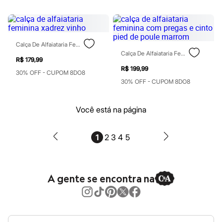
Botas
Chinelos
Pantufas
Rasteirinhas
Sandálias
Calça De Alfaiataria Feminina Xadrez Vinho
Sapatilhas
Calça De Alfaiataria Feminina Com Pregas E Cinto Pied De Poule Marrom
Sapatos
R$ 179,99
Scarpin
R$ 199,99
Tamancos
30% OFF - CUPOM 8DO8
Tênis
30% OFF - CUPOM 8DO8
Masculino
Chinelos
Sandálias
Você está na página
Sapatênis
Sapatos
Tênis
1
2
3
4
5
Menina
Babuche
Botas
Chinelos
A gente se encontra na
Pantufas
Sandálias
Sapatilhas
Tênis
Menino