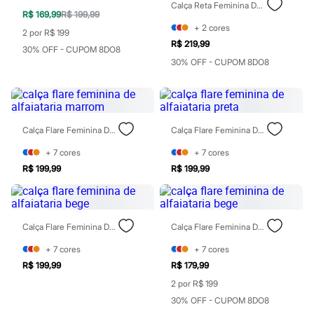
Calça Reta Feminina De Alfaiataria Com Viscose E Pregas Plus Size Rosa
Todos os produtos
R$ 169,99
R$ 199,99
Infantil
+
2
cores
Em alta
2 por R$ 199
Arrumadinho para os meninos
R$ 219,99
30% OFF - CUPOM 8DO8
Romântico para as meninas
30% OFF - CUPOM 8DO8
Inverno
Novidades
Roupas menina
0 a 24 meses
1 a 5 anos
Calça Flare Feminina De Alfaiataria Marrom
Calça Flare Feminina De Alfaiataria Preta
4 a 12 anos
10 a 16 anos
+
7
cores
+
7
cores
Roupas menino
R$ 199,99
R$ 199,99
0 a 24 meses
1 a 5 anos
4 a 12 anos
10 a 16 anos
Acessórios
Calça Flare Feminina De Alfaiataria Bege
Calça Flare Feminina De Alfaiataria Bege
Recém-nascido
Bolsas e Mochilas
+
7
cores
+
7
cores
Chapéus
R$ 199,99
R$ 179,99
Calçados
Botas
2 por R$ 199
Chinelos
30% OFF - CUPOM 8DO8
Pantufas