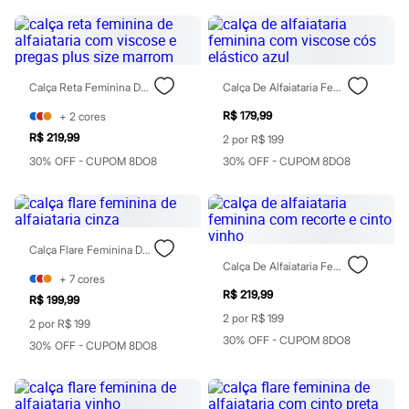
Rasteirinhas
Sandálias
Tênis
Diversão
Marcas
Calça Reta Feminina De Alfaiataria Com Viscose E Pregas Plus Size Marrom
Calça De Alfaiataria Feminina Com Viscose Cós Elástico Azul
Baby Club
Fifteen
R$ 179,99
+
2
cores
Miss Fifteen
R$ 219,99
2 por R$ 199
Palomino
Moda íntima
30% OFF - CUPOM 8DO8
30% OFF - CUPOM 8DO8
Calcinhas
Cuecas
Meias
Pijamas
Moda praia
Calça Flare Feminina De Alfaiataria Cinza
Biquínis e Maiôs
Calça De Alfaiataria Feminina Com Recorte E Cinto Vinho
Blusas de proteção
+
7
cores
Sungas
R$ 219,99
R$ 199,99
Personagens
2 por R$ 199
Bluey
2 por R$ 199
Disney
30% OFF - CUPOM 8DO8
30% OFF - CUPOM 8DO8
Hello Kitty
Homem Aranha
Minecraft
Naruto