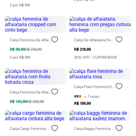
Moda esportiva
2 por R$ 199
Shorts e Saias
Vestidos
Masculino
Em alta
Dia dos Pais
Inverno
Novidades
Calça Feminina De Alfaiataria Cropped Com Cinto Bege
Calça De Alfaiataria Feminina Com Pregas Cintura Alta Bege
Roupas
R$ 99,99
R$ 219,99
R$ 219,99
Bermudas
Camisas
2 por R$ 199
30% OFF - CUPOM 8DO8
Calças
Camisetas e Regatas
Casacos e Jaquetas
Jeans
Polos
Calça Flare Feminina De Alfaiataria Rosa
Acessórios
Calça Feminina De Alfaiataria Com Fivela Listrada Cinza
Bolsas e Mochilas
+
7
cores
Chapéus e Bonés
R$ 149,99
R$ 259,99
R$ 199,99
Cintos
Carteiras
Óculos
Relógios
Calçados
Calça Cargo Feminina De Alfaiataria Cintura Alta Bege
Calça Baggy Feminina De Alfaiataria Xadrez Marrom
Botas