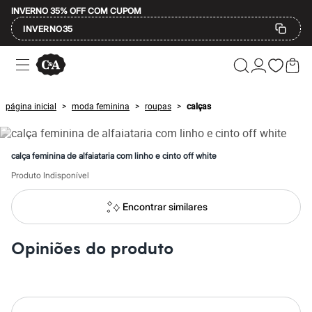
INVERNO 35% OFF COM CUPOM
INVERNO35
Ofertas
Compre por Departamento
Feminino
Masculino
página inicial
moda feminina
roupas
calças
>
>
>
Infantil
Calçados
Mindse7
Plus Size
calça feminina de alfaiataria com linho e cinto off white
Até 20% off
Até 40% off
Produto Indisponível
Até 60% off
A partir de 60% off
Encontrar similares
Feminino
Em alta
Inverno
Opiniões do produto
Alfaiataria
Novidades
Roupas
Blusas e Camisetas
Básicos