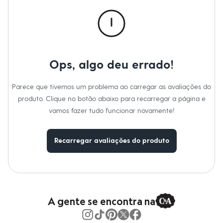
Calças
Casacos e Jaquetas
Jeans
Macacões
Saias
Shorts e Bermudas
Vestidos
Ops, algo deu errado!
Acessórios
Bolsas
Bonés e Chapéus
Parece que tivemos um problema ao carregar as avaliações do
Bijoux
produto. Clique no botão abaixo para recarregar a página e
Cintos
Óculos
vamos fazer tudo funcionar novamente!
Relógios
Calçados
Botas
Recarregar avaliações do produto
Chinelos
Rasteirinhas
Sandálias
Sapatilhas
Tênis
Marcas
City
A gente se encontra na
Clock House
Mindset