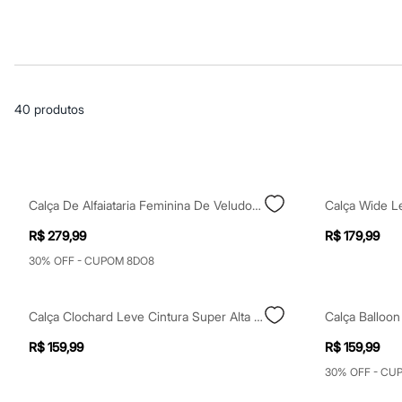
Blusas e Camisetas
Básicos
Calças
Casacos e Jaquetas
Jeans
Macacões
Saias
40
produtos
Shorts e Bermudas
Vestidos
Acessórios
Bolsas
Bonés e Chapéus
Bijoux
Calça De Alfaiataria Feminina De Veludo Cotelê Mindset Marrom
Cintos
Óculos
R$ 279,99
R$ 179,99
Relógios
Calçados
30% OFF - CUPOM 8DO8
Botas
Chinelos
Rasteirinhas
Calça Clochard Leve Cintura Super Alta Preto
Sandálias
Sapatilhas
R$ 159,99
R$ 159,99
Tênis
30% OFF - CU
Marcas
City