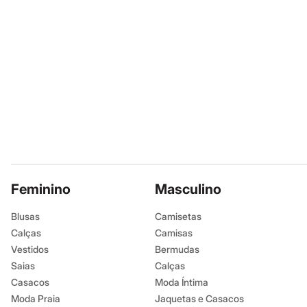
Moda esportiva
Shorts e Bermudas
Todos os produtos
Infantil
Em alta
Arrumadinho para os meninos
Romântico para as meninas
Inverno
Novidades
Roupas menina
0 a 24 meses
1 a 5 anos
4 a 12 anos
10 a 16 anos
Roupas menino
Feminino
Masculino
0 a 24 meses
1 a 5 anos
Blusas
Camisetas
4 a 12 anos
10 a 16 anos
Calças
Camisas
Acessórios
Vestidos
Bermudas
Recém-nascido
Saias
Calças
Bolsas e Mochilas
Chapéus
Casacos
Moda Íntima
Calçados
Moda Praia
Jaquetas e Casacos
Botas