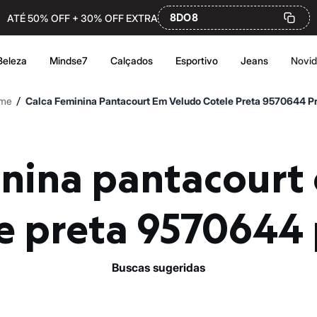
8DO8
ATÉ 50% OFF + 30% OFF EXTRA
Beleza
Mindse7
Calçados
Esportivo
Jeans
Novi
/
me
Calca Feminina Pantacourt Em Veludo Cotele Preta 9570644 P
e preta 9570644
buscas sugeridas