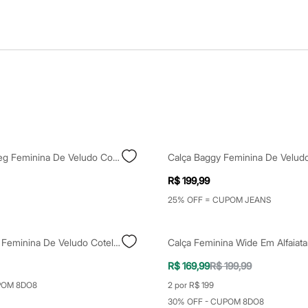
Calça Wide Leg Feminina De Veludo Cotelê Cintura Média Bege
R$ 199,99
25% OFF = CUPOM JEANS
Calça Balloon Feminina De Veludo Cotelê Off White
Calça Feminina Wide Em Alfaiatar
R$ 169,99
R$ 199,99
POM 8DO8
2 por R$ 199
30% OFF - CUPOM 8DO8