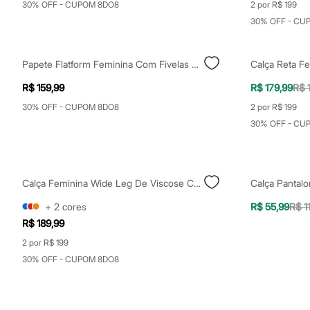
30% OFF - CUPOM 8DO8
2 por R$ 199
Calçados
Botas
30% OFF - CU
Chinelos
Sapatos
Sandálias e Papetes
Papete Flatform Feminina Com Fivelas Oneself Preta
Tênis
Moda esportiva
R$ 159,99
R$ 179,99
R$ 
Acessórios
Bermudas
30% OFF - CUPOM 8DO8
2 por R$ 199
Camisetas
30% OFF - CU
Calças
Calçados
Regatas
Moda íntima
Cuecas
Calça Feminina Wide Leg De Viscose Com Pregas Off White
Meias
Pijamas
+
2
cores
R$ 55,99
R$ 1
Moda praia
R$ 189,99
Personagens
Plus size
2 por R$ 199
Blusas e Camisetas
30% OFF - CUPOM 8DO8
Calças
Camisas
Casacos e Jaquetas
Jeans