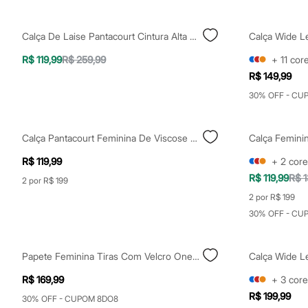
Clock House
Mindset
Sawary
Calça De Laise Pantacourt Cintura Alta Preta
Yessica
Moda esportiva
R$ 119,99
R$ 259,99
+
11
cor
Acessórios
R$ 149,99
Blusas
Calçados
30% OFF - CU
Leggings
Shorts e Bermudas
Tops
Calça Pantacourt Feminina De Viscose Com Pregas Azul
Moda íntima
Calcinhas
R$ 119,99
+
2
core
Cintas e Modeladores
Meias
R$ 119,99
R$ 1
2 por R$ 199
Pijamas
2 por R$ 199
Sutiãs e Tops
Moda praia
30% OFF - CU
Biquínis
Maiôs
Saídas de praia
Papete Feminina Tiras Com Velcro Oneself Preto
Calça Wide 
Personagens
Plus size
R$ 169,99
+
3
core
Blusas e Camisetas
R$ 199,99
30% OFF - CUPOM 8DO8
Calças