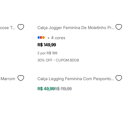
Calça Wide Leg Feminina De Viscose Texturizada Azul
Calça Jogger Feminina De Moletinho Preta
+
4
cores
R$ 149,99
2 por R$ 199
30% OFF - CUPOM 8DO8
a Marrom
Calça Legging Feminina Com Pespontos Preta
R$ 49,99
R$ 119,99