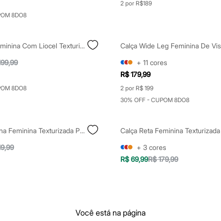
2 por R$189
POM 8DO8
Calça Reta Feminina Com Liocel Texturizada Marrom
199,99
+
11
cores
R$ 179,99
POM 8DO8
2 por R$ 199
30% OFF - CUPOM 8DO8
Calça Pantalona Feminina Texturizada Preta
Calça Reta Feminina Texturizad
19,99
+
3
cores
R$ 69,99
R$ 179,99
Você está na página