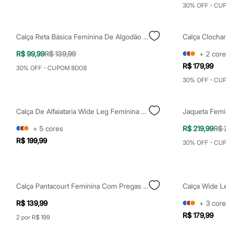
Casacos e Jaquetas
30% OFF - CU
Jeans
Moda esportiva
Shorts e Saias
Calça Reta Básica Feminina De Algodão Marrom
Vestidos
Masculino
R$ 99,99
R$ 139,99
+
2
core
Em alta
R$ 179,99
Dia dos Pais
30% OFF - CUPOM 8DO8
Inverno
30% OFF - CU
Novidades
Roupas
Bermudas
Calça De Alfaiataria Wide Leg Feminina Com Pregas Preta
Camisas
Calças
+
5
cores
R$ 219,99
R$ 
Camisetas e Regatas
Casacos e Jaquetas
R$ 199,99
30% OFF - CU
Jeans
Polos
Acessórios
Bolsas e Mochilas
Chapéus e Bonés
Calça Pantacourt Feminina Com Pregas Marrom
Calça Wide L
Cintos
R$ 139,99
+
3
core
Carteiras
Óculos
R$ 179,99
2 por R$ 199
Relógios