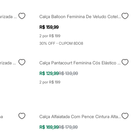
Calcinha Caleçon Feminina Texturizada Demillus Preta
Calça Balloon Feminina De Veludo Cotelê Cós Elástico Marrom
R$ 159,99
2 por R$ 199
30% OFF - CUPOM 8DO8
Calça Pantacourt Feminina Texturizada Marrom
Calça Pantacourt Feminina Cós Elástico Marrom
R$ 129,99
R$ 139,99
2 por R$ 199
ha
Calça Alfaiatada Com Pence Cintura Alta Vermelho Escuro
R$ 169,99
R$ 179,99