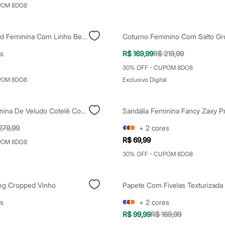
POM 8DO8
Calça Clochard Feminina Com Linho Bege
s
R$ 169,99
R$ 219,99
30% OFF - CUPOM 8DO8
POM 8DO8
Exclusivo Digital
Jaqueta Feminina De Veludo Cotelê Com Bolsos Marrom
Sandália Feminina Fancy Zaxy P
279,99
+
2
cores
R$ 69,99
POM 8DO8
30% OFF - CUPOM 8DO8
eg Cropped Vinho
s
+
2
cores
R$ 99,99
R$ 169,99