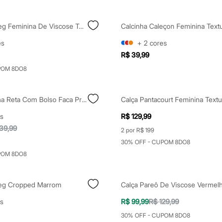
Calça Wide Leg Feminina De Viscose Texturizada Preta
es
+
2
cores
R$ 39,99
POM 8DO8
Calça Feminina Reta Com Bolso Faca Preta
s
R$ 129,99
39,99
2 por R$ 199
30% OFF - CUPOM 8DO8
POM 8DO8
Leg Cropped Marrom
Calça Pareô De Viscose Vermel
s
R$ 99,99
R$ 129,99
30% OFF - CUPOM 8DO8