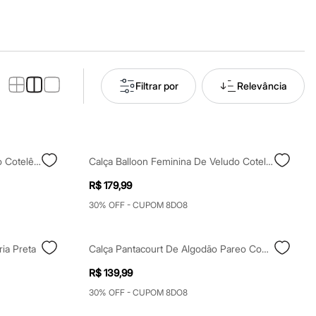
Filtrar por
Relevância
Calça Baggy Feminina De Veludo Cotelê Cintura Alta Marrom
Calça Balloon Feminina De Veludo Cotelê Cós Elástico Off White
R$ 179,99
30% OFF - CUPOM 8DO8
ia Preta
Calça Pantacourt De Algodão Pareo Com Nó Cintura Super Alta Azul
R$ 139,99
30% OFF - CUPOM 8DO8