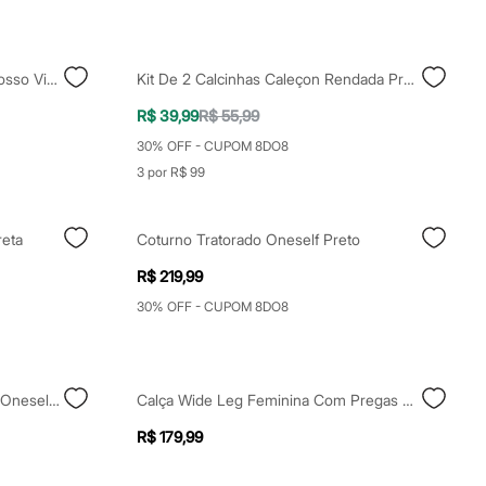
Coturno Feminino Com Salto Grosso Via Uno Preto
Kit De 2 Calcinhas Caleçon Rendada Preta
R$ 39,99
R$ 55,99
30% OFF - CUPOM 8DO8
3 por R$ 99
reta
Coturno Tratorado Oneself Preto
R$ 219,99
30% OFF - CUPOM 8DO8
Papete Com Fivelas Texturizada Oneself Preta
Calça Wide Leg Feminina Com Pregas E Fivela Preta
R$ 179,99