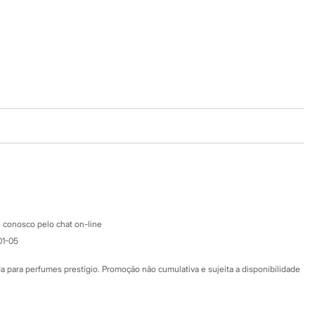
Baixe o app
Google store
Apple store
Atendimento
 conosco pelo chat on-line
01-05
Ajuda
Fale conosco
ara perfumes prestígio. Promoção não cumulativa e sujeita a disponibilidade
Nossas lojas
Nossas lojas plus size