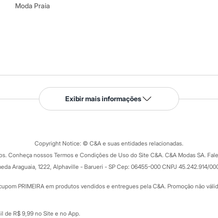
Moda Praia
Serviços
Exibir mais informações
Tipos de serviços
o C&A
Clique e retire
Trocas e devoluções
ograma
Copyright Notice: © C&A e suas entidades relacionadas.
Formas de pagamento
dos. Conheça nossos Termos e Condições de Uso do Site C&A. C&A Modas SA. Fale
Todas as vantagens
ay
eda Araguaia, 1222, Alphaville - Barueri - SP Cep: 06455-000 CNPJ 45.242.914/00
Minha C&A
rtão
Cupons de desconto
cupom PRIMEIRA em produtos vendidos e entregues pela C&A. Promoção não válida p
Cartão presente
atórios
Sobre o cartão presente
nceira
l de R$ 9,99 no Site e no App.