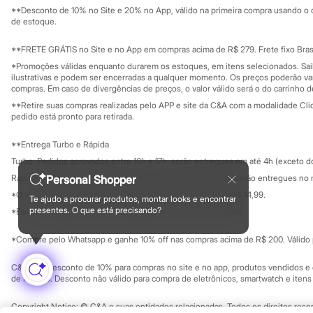
Mapa do site
Sonic
**Desconto de 10% no Site e 20% no App, válido na primeira compra usando o 
Governança
Investidores
de estoque.
Stitch
Ouvidoria / Rel
Beleza
Sala de imprensa
Kits
Educação fina
**FRETE GRÁTIS no Site e no App em compras acima de R$ 279. Frete fixo Brasi
Privacidade
Perfumes árabes
Sustentabilida
*Promoções válidas enquanto durarem os estoques, em itens selecionados. Sa
Configuração de cookies
Novidades
ilustrativas e podem ser encerradas a qualquer momento. Os preços poderão var
Cabelos
Minha privacidade
compras. Em caso de divergências de preços, o valor válido será o do carrinho 
Condicionador
**Retire suas compras realizadas pelo APP e site da C&A com a modalidade Clique
Escovas e Pentes
pedido está pronto para retirada.
Finalizadores
Shampoo
**Entrega Turbo e Rápida
Tratamento
Cuidados com o corpo
Turbo: Pedidos aprovados entre 10h e 17h, serão entregues em até 4h (exceto d
Hidratante
Rápida: Pedidos com os pagamentos aprovados até as 10h, serão entregues no 
Personal Shopper
Protetor solar
*O valor do frete para o turbo é R$ 24,99 e para a rápida é R$ 14,99.
Tratamento
Te ajudo a procurar produtos, montar looks e encontrar
Formas de pagamento
presentes. O que está precisando?
Cuidados com o rosto
*Essa condição ainda não estará disponível em todas as lojas.
Esfoliante
Hidratante
*Compre pelo Whatsapp e ganhe 10% off nas compras acima de R$ 200. Válido p
Protetor solar
Tônicos
C&A Pay: desconto de 10% para compras no site e no app, produtos vendidos e e
Maquiagens
de R$ 400. Desconto não válido para compra de eletrônicos, smartwatch e iten
Base
Batom
Copyright Notice: © C&A e suas entidades relacionadas. Todos os direitos rese