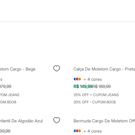
etom Cargo - Bege
Calça De Moletom Cargo - Pret
es
+
4
cores
179,99
R$ 149,99
R$ 189,99
POM JEANS
25% OFF = CUPOM JEANS
POM 8DO8
30% OFF - CUPOM 8DO8
nfantil De Algodão Azul
Bermuda Cargo De Moletom Off
39,99
+
4
cores