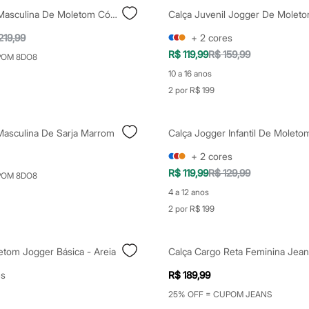
Calça Baggy Masculina De Moletom Cós Elástico Verde
219,99
+
2
cores
R$ 119,99
R$ 159,99
POM 8DO8
10 a 16 anos
2 por R$ 199
Masculina De Sarja Marrom
+
2
cores
R$ 119,99
R$ 129,99
POM 8DO8
4 a 12 anos
2 por R$ 199
etom Jogger Básica - Areia
es
R$ 189,99
25% OFF = CUPOM JEANS