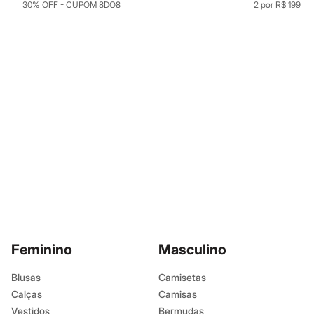
30% OFF - CUPOM 8DO8
2 por R$ 199
Infantil
Em alta
Arrumadinho para os meninos
Romântico para as meninas
Inverno
Novidades
Roupas menina
0 a 24 meses
1 a 5 anos
4 a 12 anos
10 a 16 anos
Roupas menino
0 a 24 meses
1 a 5 anos
4 a 12 anos
10 a 16 anos
Acessórios
Recém-nascido
Bolsas e Mochilas
Feminino
Chapéus
Masculino
Calçados
Botas
Blusas
Camisetas
Chinelos
Calças
Camisas
Pantufas
Rasteirinhas
Vestidos
Bermudas