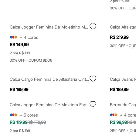
2 por R$ 199
Sapatos
Sandálias e Papetes
30% OFF - CU
Tênis
Moda esportiva
Acessórios
Calça Jogger Feminina De Moletinho Marrom
Bermudas
Camisetas
+
4
cores
R$ 219,99
Calças
R$ 149,99
30% OFF - CU
Calçados
Regatas
2 por R$ 199
Moda íntima
30% OFF - CUPOM 8DO8
Cuecas
Meias
Pijamas
Calça Cargo Feminina De Alfaiataria Cintura Alta Bege
Moda praia
Personagens
R$ 199,99
R$ 189,99
Plus size
Blusas e Camisetas
Calças
Calça Jogger Feminina De Moletom Esportiva Off White
Bermuda Car
Camisas
Casacos e Jaquetas
+
5
cores
+
4
cor
Jeans
R$ 119,99
R$ 179,99
R$ 99,99
R$ 1
Moda esportiva
Shorts e Bermudas
2 por R$ 199
25% OFF = CU
Todos os produtos