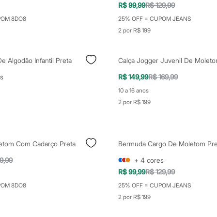
R$ 99,99
R$ 129,99
POM 8DO8
25% OFF = CUPOM JEANS
2 por R$ 199
e Algodão Infantil Preta
s
R$ 149,99
R$ 169,99
10 a 16 anos
2 por R$ 199
etom Com Cadarço Preta
Bermuda Cargo De Moletom Pre
9,99
+
4
cores
R$ 99,99
R$ 129,99
POM 8DO8
25% OFF = CUPOM JEANS
2 por R$ 199