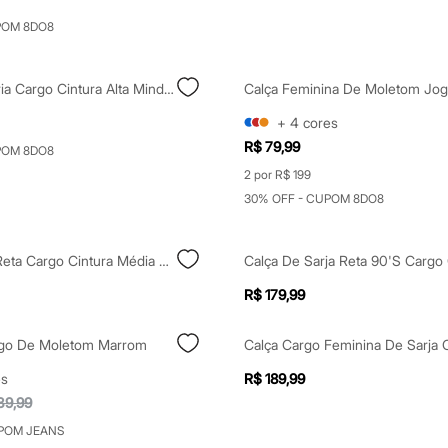
POM 8DO8
Calça Alfaiataria Cargo Cintura Alta Mindset Bege
+
4
cores
R$ 79,99
POM 8DO8
2 por R$ 199
30% OFF - CUPOM 8DO8
Calça Jeans Reta Cargo Cintura Média Azul
R$ 179,99
go De Moletom Marrom
es
R$ 189,99
39,99
POM JEANS