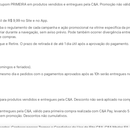
Cupons de desconto
cupom PRIMEIRA em produtos vendidos e entregues pela C&A. Promoção não válida p
Cartão presente
atórios
Sobre o cartão presente
nceira
l de R$ 9,99 no Site e no App.
de
iba o regulamento de cada campanha e ação promocional na vitrine específica da
iar durante a navegação, sem aviso prévio. Pode também ocorrer divergência entre
de compras.
 e Retire. O prazo de retirada é de até 1 dia útil após a aprovação do pagamento. 
omingos e feriados).
mesmo dia e pedidos com o pagamentos aprovados após as 10h serão entregues no 
Segurança e qualidade
ara produtos vendidos e entregues pela C&A. Desconto não será aplicado na compr
ntregues pela C&A, válido para primeira compra realizada com C&A Pay, levando 5 
s em promoção. Descontos não cumulativos.
rvados.
Conheça nossos Termos e Condições de Uso do Site C&A
. C&A Modas SA.