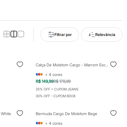
Filtrar por
Relevância
o
Calça De Moletom Cargo - Marrom Escuro
+
4
cores
R$ 149,99
R$ 179,99
25% OFF = CUPOM JEANS
30% OFF - CUPOM 8DO8
 White
Bermuda Cargo De Moletom Bege
+
4
cores