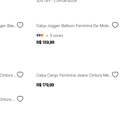
30% OFF - CUPOM 8DO8
Calça Feminina De Moletom Jogger Básica
Calça Jogger Balloon Feminina De Moletom Cós Elástico Marrom
+
3
cores
R$ 139,99
Calça De Sarja Reta 90's Cargo Cintura Baixa Kaki
Calça Cargo Feminina Jeans Cintura Média Azul
R$ 179,99
Calça Cargo Feminina De Sarja Cintura Média Marrom