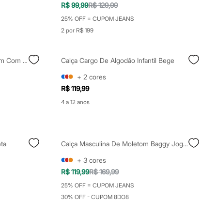
R$ 99,99
R$ 129,99
25% OFF = CUPOM JEANS
2 por R$ 199
Calça Jogger Juvenil De Moletom Com Bolso Cargo Preta
Calça Cargo De Algodão Infantil Bege
+
2
cores
R$ 119,99
4 a 12 anos
ta
Calça Masculina De Moletom Baggy Jogger Marrom
+
3
cores
R$ 119,99
R$ 169,99
25% OFF = CUPOM JEANS
30% OFF - CUPOM 8DO8