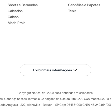
Shorts e Bermudas
Sandálias e Papetes
Calçados
Tênis
Calças
Moda Praia
Serviços
Exibir mais informações
Tipos de serviços
o C&A
Clique e retire
Trocas e devoluções
ograma
Copyright Notice: © C&A e suas entidades relacionadas.
Formas de pagamento
dos. Conheça nossos Termos e Condições de Uso do Site C&A. C&A Modas SA. Fale
Todas as vantagens
ay
eda Araguaia, 1222, Alphaville - Barueri - SP Cep: 06455-000 CNPJ 45.242.914/00
Minha C&A
rtão