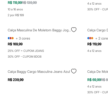
Yessica
R$ 119,99
R$ 139,99
4 a 12 anos
Moda esportiva
10 a 16 anos
30% OFF - CU
Acessórios
Blusas
2 por R$ 199
Calçados
Leggings
Shorts e Bermudas
Calça Masculina De Moletom Baggy Jogger Cinza
Calça Cargo D
Tops
Moda íntima
+
3
cores
+
2
core
Calcinhas
R$ 169,99
R$ 119,99
Cintas e Modeladores
Meias
25% OFF = CUPOM JEANS
4 a 12 anos
Pijamas
30% OFF - CUPOM 8DO8
Sutiãs e Tops
Moda praia
Biquínis
Maiôs
Calça Baggy Cargo Masculina Jeans Azul
Calça De Mol
Saídas de praia
Personagens
R$ 239,99
R$ 69,99
R$ 8
Plus size
4 a 12 anos
Blusas e Camisetas
Calças
30% OFF - CU
Casacos e Jaquetas
Jeans
Moda esportiva