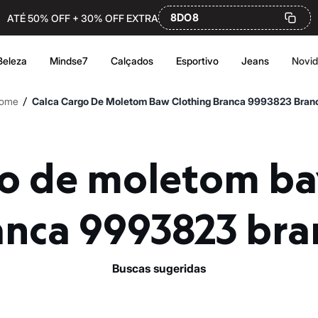
8DO8
ATÉ 50% OFF + 30% OFF EXTRA
Beleza
Mindse7
Calçados
Esportivo
Jeans
Novi
/
ome
Calca Cargo De Moletom Baw Clothing Branca 9993823 Bran
anca 9993823 bra
buscas sugeridas