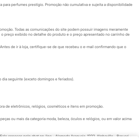
Fale conosco
ara perfumes prestígio. Promoção não cumulativa e sujeita a disponibilidade
Nossas lojas
Nossas lojas plus size
Central de ética
 promoção. Todas as comunicações do site podem possuir imagens meramente
 o preço exibido no detalhe do produto e o preço apresentado no carrinho de
Eventos
Antes de ir à loja, certifique-se de que recebeu o e-mail confirmando que o
Especial Dia dos Pais
dia seguinte (exceto domingos e feriados).
a de eletrônicos, relógios, cosméticos e itens em promoção.
peças ou mais da categoria moda, beleza, óculos e relógios, ou em valor acima
 Fale conosco pelo
chat on-line
- Alameda Araguaia, 1222, Alphaville - Barueri -