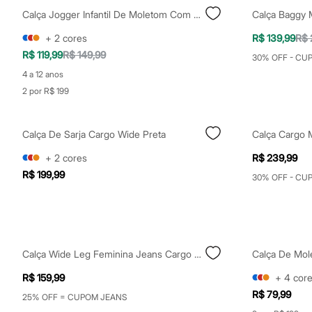
Shorts e Saias
Calça Jogger Infantil De Moletom Com Bolso Cargo Preta
Vestidos
Masculino
+
2
cores
R$ 139,99
R$ 
Em alta
R$ 119,99
R$ 149,99
Dia dos Pais
30% OFF - CU
Inverno
4 a 12 anos
Novidades
2 por R$ 199
Roupas
Bermudas
Camisas
Calças
Calça De Sarja Cargo Wide Preta
Calça Cargo 
Camisetas e Regatas
Casacos e Jaquetas
+
2
cores
R$ 239,99
Jeans
R$ 199,99
30% OFF - CU
Polos
Acessórios
Bolsas e Mochilas
Chapéus e Bonés
Cintos
Carteiras
Calça Wide Leg Feminina Jeans Cargo Azul
Calça De Mol
Óculos
Relógios
R$ 159,99
+
4
cor
Calçados
Botas
R$ 79,99
25% OFF = CUPOM JEANS
Chinelos