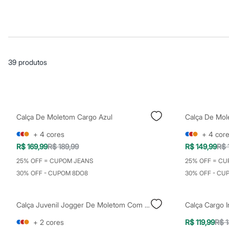
Casacos e Jaquetas
Jeans
Macacões
Saias
Shorts e Bermudas
Vestidos
Acessórios
39
produtos
Bolsas
Bonés e Chapéus
Bijoux
Cintos
Óculos
Relógios
Calça De Moletom Cargo Azul
Calça De Mol
Calçados
Botas
+
4
cores
+
4
cor
Chinelos
R$ 169,99
R$ 189,99
R$ 149,99
R$ 
Rasteirinhas
Sandálias
25% OFF = CUPOM JEANS
25% OFF = CU
Sapatilhas
30% OFF - CUPOM 8DO8
30% OFF - CU
Tênis
Marcas
City
Clock House
Calça Juvenil Jogger De Moletom Com Bolso Cargo Bege
Calça Cargo I
Mindset
+
2
cores
R$ 119,99
R$ 1
Sawary