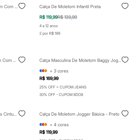
Calça Juvenil Jogger De Moletom Com Bolso Cargo Preta
Calça De Moletom Infantil Preta
R$ 119,99
R$ 139,99
4 a 12 anos
2 por R$ 199
Calça Jogger Infantil De Moletom Com Bolso Cargo Bege
Calça Masculina De Moletom Baggy Jogger Preta
+
3
cores
R$ 169,99
25% OFF = CUPOM JEANS
30% OFF - CUPOM 8DO8
Calça Cargo Reta Feminina Jeans Cintura Alta Azul
Calça De Moletom Jogger Básica - Preto
+
4
cores
R$ 119,99