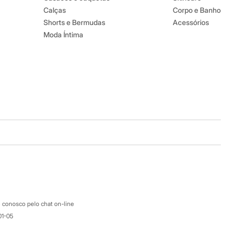
Calças
Corpo e Banho
Shorts e Bermudas
Acessórios
Moda Íntima
Baixe o app
Google store
Apple store
Atendimento
 conosco pelo chat on-line
01-05
Ajuda