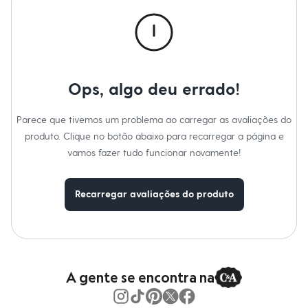
Calças
Casacos e Jaquetas
Jeans
Macacões
Saias
Shorts e Bermudas
Vestidos
Ops, algo deu errado!
Acessórios
Bolsas
Bonés e Chapéus
Parece que tivemos um problema ao carregar as avaliações do
Bijoux
produto. Clique no botão abaixo para recarregar a página e
Cintos
Óculos
vamos fazer tudo funcionar novamente!
Relógios
Calçados
Botas
Recarregar avaliações do produto
Chinelos
Rasteirinhas
Sandálias
Sapatilhas
Tênis
Marcas
City
A gente se encontra na
Clock House
Mindset