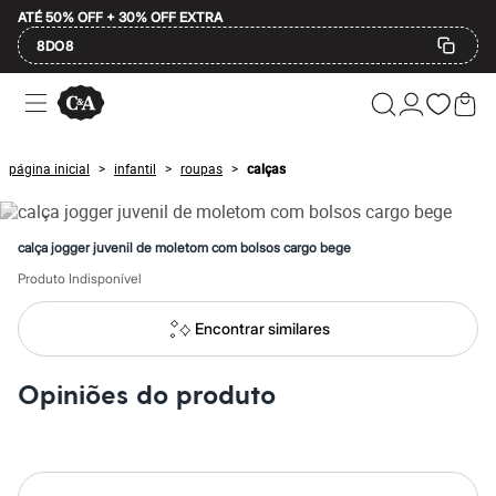
ATÉ 50% OFF + 30% OFF EXTRA
8DO8
Ofertas
Compre por Departamento
Feminino
Masculino
página inicial
infantil
roupas
calças
>
>
>
Infantil
Calçados
Mindse7
Plus Size
calça jogger juvenil de moletom com bolsos cargo bege
Até 20% off
Até 40% off
Produto Indisponível
Até 60% off
A partir de 60% off
Encontrar similares
Feminino
Em alta
Inverno
Opiniões do produto
Alfaiataria
Novidades
Roupas
Blusas e Camisetas
Básicos