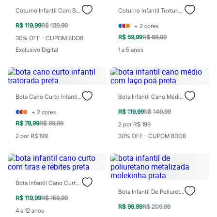
Sawary
Yessica
Coturno Infantil Com Bordado Cerejas Off White
Coturno Infantil Texturizado
Moda esportiva
R$ 119,99
R$ 129,99
+
2
cores
Acessórios
Blusas
R$ 59,99
R$ 69,99
30% OFF - CUPOM 8DO8
Calçados
Exclusivo Digital
1 a 5 anos
Leggings
Shorts e Bermudas
Tops
Moda íntima
Calcinhas
Bota Cano Curto Infantil Tratorada Preta
Bota Infantil Cano Médio Com Laço Poá Preta
Cintas e Modeladores
Meias
R$ 119,99
R$ 149,99
+
2
cores
Pijamas
Sutiãs e Tops
R$ 79,99
R$ 89,99
2 por R$ 199
Moda praia
2 por R$ 199
30% OFF - CUPOM 8DO8
Biquínis
Maiôs
Saídas de praia
Personagens
Plus size
Bota Infantil Cano Curto Com Tiras E Rebites Preta
Blusas e Camisetas
Bota Infantil De Poliuretano Metalizada Molekinha Prata
Calças
R$ 119,99
R$ 159,99
Casacos e Jaquetas
R$ 99,99
R$ 209,99
Jeans
4 a 12 anos