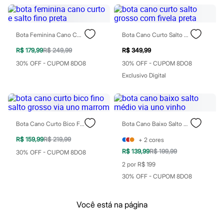
Botas
Chinelos
Pantufas
Rasteirinhas
Bota Feminina Cano Curto E Salto Fino Preta
Bota Cano Curto Salto Grosso Com Fivela Preta
Sandálias
Sapatilhas
R$ 179,99
R$ 249,99
R$ 349,99
Sapatos
Scarpin
30% OFF - CUPOM 8DO8
30% OFF - CUPOM 8DO8
Tamancos
Exclusivo Digital
Tênis
Masculino
Chinelos
Sandálias
Sapatênis
Bota Cano Curto Bico Fino Salto Grosso Via Uno Marrom
Bota Cano Baixo Salto Médio Via Uno Vinho
Sapatos
Tênis
R$ 159,99
R$ 219,99
+
2
cores
Menina
R$ 139,99
R$ 199,99
30% OFF - CUPOM 8DO8
Babuche
Botas
2 por R$ 199
Chinelos
30% OFF - CUPOM 8DO8
Pantufas
Sandálias
Sapatilhas
Você está na página
Tênis
Menino