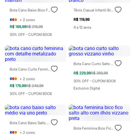
Blush
Corretivo
Bota Cano Baixo Bico Fino Marrom
Tênis Casual Infantil Branco
Gloss
R$ 119,99
+
2
cores
Pó facial
Sombras
R$ 169,99
R$ 219,99
4 a 12 anos
Al Wataniah
30% OFF - CUPOM 8DO8
Banderas
Beleza C&A
Boca Rosa
Bruna Tavares
Carolina Herrera
Bota Cano Curto Salto Grosso Vizzano Vinho
Ciclo
Bota Cano Curto Feminina Com Detalhe Metalizado Preto
Fran by Franciny Ehlke
R$ 229,99
R$ 259,99
Jean Paul Gaultier
+
2
cores
Lancôme
30% OFF - CUPOM 8DO8
Mari Maria
R$ 179,99
R$ 249,99
Exclusivo Digital
Mascavo
30% OFF - CUPOM 8DO8
Niina Secrets
Océane
Payot
Rabanne
Real Techniques
Bota Cano Baixo Salto Médio Via Uno Preto
Vizzela
Bota Feminina Bico Fico Salto Alto Com Ilhós Vizzano Preta
Vult
+
2
cores