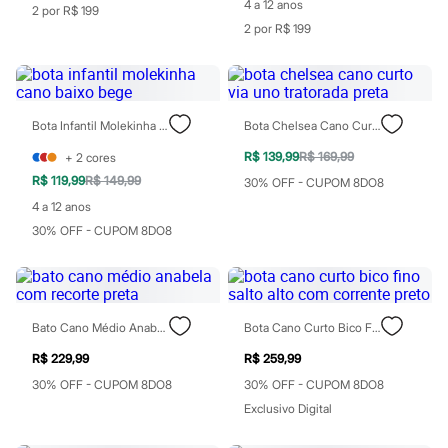
Moda esportiva
4 a 12 anos
2 por R$ 199
Shorts e Saias
2 por R$ 199
Vestidos
Masculino
Em alta
Dia dos Pais
Inverno
Bota Infantil Molekinha Cano Baixo Bege
Bota Chelsea Cano Curto Via Uno Tratorada Preta
Novidades
Roupas
R$ 139,99
R$ 169,99
+
2
cores
Bermudas
R$ 119,99
R$ 149,99
30% OFF - CUPOM 8DO8
Camisas
Calças
4 a 12 anos
Camisetas e Regatas
30% OFF - CUPOM 8DO8
Casacos e Jaquetas
Jeans
Polos
Acessórios
Bolsas e Mochilas
Bato Cano Médio Anabela Com Recorte Preta
Bota Cano Curto Bico Fino Salto Alto Com Corrente Preto
Chapéus e Bonés
Cintos
R$ 229,99
R$ 259,99
Carteiras
Óculos
30% OFF - CUPOM 8DO8
30% OFF - CUPOM 8DO8
Relógios
Exclusivo Digital
Calçados
Botas