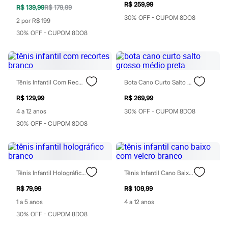
Perfumes
R$ 259,99
R$ 139,99
R$ 179,99
Perfumes femininos
Perfumes infantis
30% OFF - CUPOM 8DO8
2 por R$ 199
Perfumes masculinos
30% OFF - CUPOM 8DO8
Todos os produtos
Mindse7
Novidades
Blusas
Calças
Casacos e Jaquetas
Tênis Infantil Com Recortes Branco
Bota Cano Curto Salto Grosso Médio Preta
Jeans
R$ 129,99
R$ 269,99
Saias
Shorts e Bermudas
4 a 12 anos
30% OFF - CUPOM 8DO8
T-shirt
30% OFF - CUPOM 8DO8
Vestidos
Acessórios
Alfaiataria
Calçados
Guarda-roupa
Tênis Infantil Holográfico Branco
Tênis Infantil Cano Baixo Com Velcro Branco
Moda esportiva
Plus size
R$ 79,99
R$ 109,99
Special Basics
Calçados
1 a 5 anos
4 a 12 anos
Novidades
30% OFF - CUPOM 8DO8
Feminino