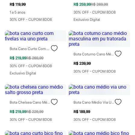
Todos os produtos
R$ 119,99
R$ 259,99
R$ 269,99
Infantil
1 a 5 anos
30% OFF - CUPOM 8DO8
Em alta
Arrumadinho para os meninos
30% OFF - CUPOM 8DO8
Exclusivo Digital
Romântico para as meninas
Inverno
Novidades
Roupas menina
0 a 24 meses
Bota Cano Curto Com Fivelas Via Uno Preta
1 a 5 anos
Bota Coturno Cano Médio Masculina Em Pu Tratorada Preta
4 a 12 anos
R$ 219,99
R$ 269,99
10 a 16 anos
R$ 239,99
30% OFF - CUPOM 8DO8
Roupas menino
30% OFF - CUPOM 8DO8
0 a 24 meses
Exclusivo Digital
1 a 5 anos
4 a 12 anos
10 a 16 anos
Acessórios
Recém-nascido
Bota Chelsea Cano Médio Salto Grosso Preta
Bota Cano Médio Via Uno Preta
Bolsas e Mochilas
Chapéus
R$ 219,99
R$ 229,99
R$ 189,99
Calçados
30% OFF - CUPOM 8DO8
30% OFF - CUPOM 8DO8
Botas
Chinelos
Pantufas