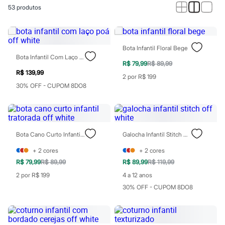
Calças
53
produtos
Casacos e Jaquetas
Jeans
Macacões
Saias
Shorts e Bermudas
Bota Infantil Floral Bege
Vestidos
Bota Infantil Com Laço Poá Off White
Acessórios
R$ 79,99
R$ 89,99
Bolsas
R$ 139,99
2 por R$ 199
Bonés e Chapéus
30% OFF - CUPOM 8DO8
Bijoux
Cintos
Óculos
Relógios
Calçados
Bota Cano Curto Infantil Tratorada Off White
Galocha Infantil Stitch Off White
Botas
Chinelos
+
2
cores
+
2
cores
Rasteirinhas
R$ 79,99
R$ 89,99
R$ 89,99
R$ 119,99
Sandálias
Sapatilhas
2 por R$ 199
4 a 12 anos
Tênis
30% OFF - CUPOM 8DO8
Marcas
City
Clock House
Mindset