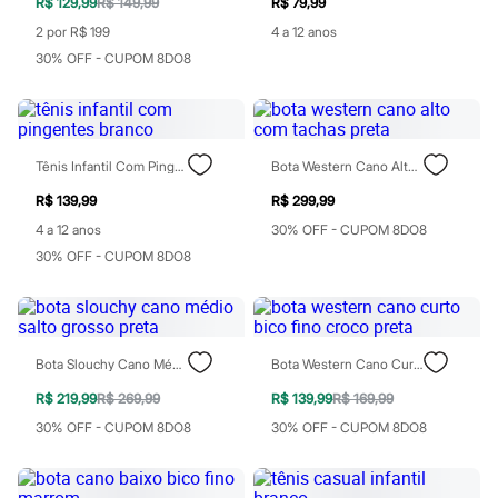
R$ 129,99
R$ 149,99
R$ 79,99
Patrulha Canina
2 por R$ 199
4 a 12 anos
Sonic
Stitch
30% OFF - CUPOM 8DO8
Beleza
Kits
Perfumes árabes
Novidades
Cabelos
Tênis Infantil Com Pingentes Branco
Bota Western Cano Alto Com Tachas Preta
Condicionador
Escovas e Pentes
R$ 139,99
R$ 299,99
Finalizadores
4 a 12 anos
30% OFF - CUPOM 8DO8
Shampoo
Tratamento
30% OFF - CUPOM 8DO8
Cuidados com o corpo
Hidratante
Protetor solar
Tratamento
Cuidados com o rosto
Bota Slouchy Cano Médio Salto Grosso Preta
Bota Western Cano Curto Bico Fino Croco Preta
Esfoliante
Hidratante
R$ 219,99
R$ 269,99
R$ 139,99
R$ 169,99
Protetor solar
30% OFF - CUPOM 8DO8
30% OFF - CUPOM 8DO8
Tônicos
Maquiagens
Base
Batom