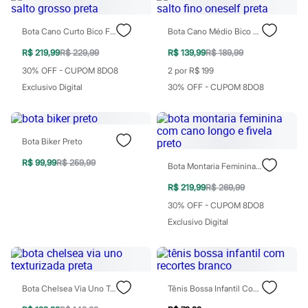
Rasteirinhas
Sandálias
Bota Cano Curto Bico Fino Salto Grosso Preta
Bota Cano Médio Bico Fino Salto Fino Oneself Preta
Tênis
Diversão
R$ 219,99
R$ 229,99
R$ 139,99
R$ 189,99
Marcas
Baby Club
30% OFF - CUPOM 8DO8
2 por R$ 199
Fifteen
Exclusivo Digital
30% OFF - CUPOM 8DO8
Miss Fifteen
Palomino
Moda íntima
Calcinhas
Bota Biker Preto
Cuecas
Meias
R$ 99,99
R$ 259,99
Bota Montaria Feminina Com Cano Longo E Fivela Preto
Pijamas
Moda praia
R$ 219,99
R$ 269,99
Biquínis e Maiôs
Blusas de proteção
30% OFF - CUPOM 8DO8
Sungas
Exclusivo Digital
Personagens
Bluey
Disney
Hello Kitty
Homem Aranha
Bota Chelsea Via Uno Texturizada Preta
Tênis Bossa Infantil Com Recortes Branco
Minecraft
Naruto