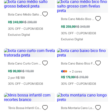
Chinelos
Sapatos
Sandálias e Papetes
Bota Cano Médio Salto Grosso Bebecê Preta
Tênis
Bota Cano Médio Bico Fino Salto Grosso Com Fivelas Preta
Moda esportiva
R$ 249,99
R$ 299,99
Acessórios
R$ 259,99
R$ 349,99
Bermudas
30% OFF - CUPOM 8DO8
Camisetas
30% OFF - CUPOM 8DO8
Exclusivo Digital
Calças
Exclusivo Digital
Calçados
Regatas
Moda íntima
Cuecas
Meias
Bota Cano Curto Com Fivela Tratorada Preta
Bota Cano Baixo Bico Fino Preta
Pijamas
Moda praia
R$ 99,99
R$ 119,99
+
2
cores
Personagens
R$ 179,99
R$ 219,99
2 por R$ 199
Plus size
Blusas e Camisetas
30% OFF - CUPOM 8DO8
30% OFF - CUPOM 8DO8
Calças
Camisas
Casacos e Jaquetas
Jeans
Moda esportiva
Tênis Bossa Infantil Com Recortes Branco
Bota Montaria Cano Longo Preto
Shorts e Bermudas