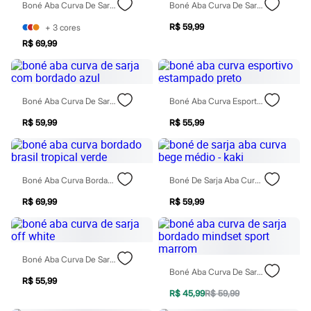
Sawary
Boné Aba Curva De Sarja Bordado Azul
Boné Aba Curva De Sarja Bordado Azul
Yessica
Moda esportiva
R$ 59,99
+
3
cores
Acessórios
R$ 69,99
Blusas
Calçados
Leggings
Shorts e Bermudas
Boné Aba Curva De Sarja Com Bordado Azul
Boné Aba Curva Esportivo Estampado Preto
Tops
Moda íntima
R$ 59,99
R$ 55,99
Calcinhas
Cintas e Modeladores
Meias
Pijamas
Sutiãs e Tops
Boné Aba Curva Bordado Brasil Tropical Verde
Boné De Sarja Aba Curva Bege Médio - Kaki
Moda praia
Biquínis
R$ 69,99
R$ 59,99
Maiôs
Saídas de praia
Personagens
Plus size
Boné Aba Curva De Sarja Off White
Blusas e Camisetas
Boné Aba Curva De Sarja Bordado Mindset Sport Marrom
Calças
R$ 55,99
Casacos e Jaquetas
R$ 45,99
R$ 59,99
Jeans