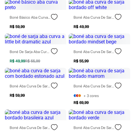
Moda esportiva
Shorts e Saias
Vestidos
Boné Básico Aba Curva Preto
Boné Aba Curva De Sarja Bordado Off White
Masculino
Em alta
R$ 59,99
R$ 49,99
Dia dos Pais
Inverno
Novidades
Roupas
Bermudas
Boné De Sarja Aba Curva A Little Bit Dramatic Azul
Boné Aba Curva De Sarja Bordado Mindset Bege
Camisas
Calças
R$ 49,99
R$ 55,99
R$ 55,99
Camisetas e Regatas
Casacos e Jaquetas
Jeans
Polos
Boné Aba Curva De Sarja Com Bordado Estonado Azul
Boné Aba Curva De Sarja Bordado Marrom
Acessórios
Bolsas e Mochilas
R$ 59,99
+
3
cores
Chapéus e Bonés
R$ 69,99
Cintos
Carteiras
Óculos
Relógios
Calçados
Boné Aba Curva De Sarja Bordado Brasileira Azul
Boné Aba Curva De Sarja Bordado Verde
Botas