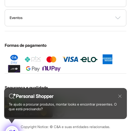
Botas
Solicite seu cartão
Investidores
Chinelos
Ajuda
Todas as vantagens
Governança
Pantufas
Sala de imprensa
Rasteirinhas
Fale conosco
Minha C&A
Eventos
Ouvidoria / Relatórios
Privacidade
Sandálias
Nossas lojas
Especial Dia dos Pais
Sapatilhas
Cupons de desconto
Configuração de cookies
Educação financeira
Sapatos
Nossas lojas plus size
Cartão presente
Minha privacidade
Scarpin
Sustentabilidade
Tamancos
Sobre o cartão presente
Central de ética
Formas de pagamento
Tênis
Masculino
Chinelos
Sandálias
Sapatênis
Sapatos
Tênis
Menina
Segurança e qualidade
Babuche
Botas
Personal Shopper
Chinelos
Te ajudo a procurar produtos, montar looks e encontrar presentes. O
Pantufas
que está precisando?
Sandálias
Sapatilhas
Tênis
Menino
Copyright Notice: © C&A e suas entidades relacionadas.