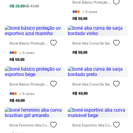
Boné Básico Proteção Uv Esportivo Cinza
Todos os produtos
R$ 29,99
R$ 41,99
Infantil
+
5
cores
Em alta
Arrumadinho para os meninos
R$ 59,99
Romântico para as meninas
Inverno
Novidades
Roupas menina
Boné Básico Proteção Uv Esportivo Azul Marinho
Boné Aba Curva De Sarja Bordado Vinho
0 a 24 meses
1 a 5 anos
R$ 59,99
+
5
cores
4 a 12 anos
R$ 59,99
10 a 16 anos
Roupas menino
0 a 24 meses
1 a 5 anos
4 a 12 anos
Boné Básico Proteção Uv Esportivo Bege
Boné Aba Curva De Sarja Bordado Preto
10 a 16 anos
Acessórios
R$ 49,99
+
5
cores
Recém-nascido
R$ 49,99
Bolsas e Mochilas
Chapéus
Calçados
Botas
Boné Feminino Aba Curva Brazilian Girl Amarelo
Boné Esportivo Aba Curva Maleável Bege
Chinelos
Pantufas