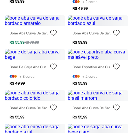
R$ 59,99
+
2
cores
Rasteirinhas
Sandálias
R$ 49,99
Tênis
Diversão
Marcas
Baby Club
Boné Aba Curva De Sarja Bordado Amarelo
Boné Aba Curva De Sarja Bordado Azul
Fifteen
Miss Fifteen
R$ 55,99
R$ 79,99
R$ 59,99
Palomino
Moda íntima
Calcinhas
Cuecas
Boné De Sarja Aba Curva Bege
Boné Esportivo Aba Curva Maleável Preto
Meias
Pijamas
+
3
cores
+
2
cores
Moda praia
Biquínis e Maiôs
R$ 49,99
R$ 55,99
Blusas de proteção
Sungas
Personagens
Bluey
Boné Aba Curva De Sarja Bordado Colorido
Boné Aba Curva De Sarja Brasil Marrom
Disney
Hello Kitty
R$ 55,99
R$ 55,99
Homem Aranha
Minecraft
Naruto