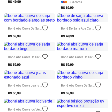
Chinelos
R$ 49,99
+
3
cores
Sapatos
R$ 69,99
Sandálias e Papetes
Tênis
Moda esportiva
Acessórios
Boné Aba Curva De Sarja Com Bordado E Argolas Preto
Boné De Sarja Aba Curva Bordado Oslo Azul Claro
Bermudas
Camisetas
R$ 59,99
R$ 49,99
Calças
Calçados
Regatas
Moda íntima
Cuecas
Boné Aba Curva De Sarja Bordado Bege
Boné Aba Curva De Sarja Bordado Marrom
Meias
Pijamas
R$ 59,99
R$ 59,99
Moda praia
Personagens
Plus size
Blusas e Camisetas
Boné Aba Curva Jeans Estonado Azul
Boné Aba Curva De Sarja Bordado Vinho
Calças
Camisas
R$ 55,99
R$ 59,99
Casacos e Jaquetas
Jeans
Moda esportiva
Boné Aba Curva Idc Verde
Shorts e Bermudas