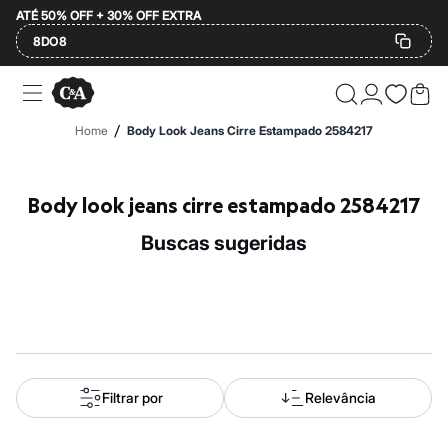
ATÉ 50% OFF + 30% OFF EXTRA
8DO8
Ofertas
Compre por Departamento
Feminino
/
Home
Body Look Jeans Cirre Estampado 2584217
Masculino
Infantil
Calçados
Mindse7
Body look jeans cirre estampado 2584217
Plus Size
Até 20% off
buscas sugeridas
Até 40% off
Até 60% off
A partir de 60% off
Feminino
Em alta
Inverno
Alfaiataria
Novidades
Roupas
Filtrar por
Relevância
Blusas e Camisetas
Básicos