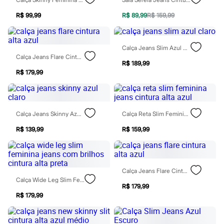
Chinelos
Sapatos
R$ 99,99
R$ 89,99
R$ 159,99
Sandálias e Papetes
Tênis
Moda esportiva
Calça Jeans Slim Azul Claro
Acessórios
Calça Jeans Flare Cintura Alta Azul
Bermudas
R$ 189,99
Camisetas
R$ 179,99
Calças
Calçados
Regatas
Moda íntima
Cuecas
Calça Jeans Skinny Azul Claro
Calça Reta Slim Feminina Jeans Cintura Alta Azul
Meias
Pijamas
R$ 139,99
R$ 159,99
Moda praia
Personagens
Plus size
Blusas e Camisetas
Calça Jeans Flare Cintura Alta Azul
Calças
Calça Wide Leg Slim Feminina Jeans Com Brilhos Cintura Alta Preta
Camisas
R$ 179,99
Casacos e Jaquetas
R$ 179,99
Jeans
Moda esportiva
Shorts e Bermudas