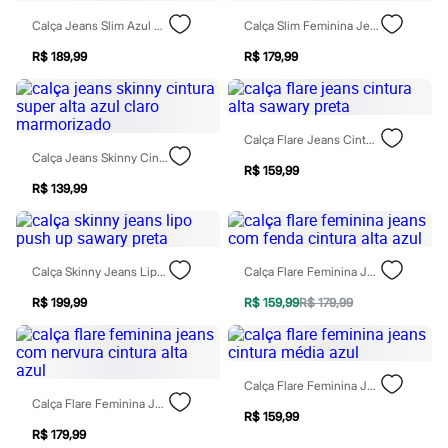
Sawary
Yessica
Calça Jeans Slim Azul Escuro
Calça Slim Feminina Jeans Cintura Alta Azul
Moda esportiva
Acessórios
R$ 189,99
R$ 179,99
Blusas
Calçados
Leggings
Shorts e Bermudas
Calça Flare Jeans Cintura Alta Sawary Preta
Tops
Calça Jeans Skinny Cintura Super Alta Azul Claro Marmorizado
Moda íntima
R$ 159,99
Calcinhas
R$ 139,99
Cintas e Modeladores
Meias
Pijamas
Sutiãs e Tops
Calça Skinny Jeans Lipo Push Up Sawary Preta
Calça Flare Feminina Jeans Com Fenda Cintura Alta Azul
Moda praia
Biquínis
R$ 199,99
R$ 159,99
R$ 179,99
Maiôs
Saídas de praia
Personagens
Plus size
Blusas e Camisetas
Calça Flare Feminina Jeans Cintura Média Azul
Calças
Calça Flare Feminina Jeans Com Nervura Cintura Alta Azul
Casacos e Jaquetas
R$ 159,99
Jeans
R$ 179,99