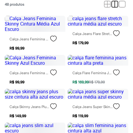
Calças
48
produtos
Casacos e Jaquetas
Jeans
Macacões
Saias
Shorts e Bermudas
Vestidos
Calça Jeans Flare Stretch Cintura Média Azul Escuro
Acessórios
Calça Jeans Feminina Skinny Cintura Média Azul Escuro
Bolsas
R$ 179,99
Bonés e Chapéus
R$ 99,99
Bijoux
Cintos
Óculos
Relógios
Calça Jeans Feminina Skinny Azul Escuro
Calça Flare Feminina Jeans Cintura Alta Preta
Calçados
Botas
R$ 99,99
R$ 169,99
R$ 179,99
Chinelos
Rasteirinhas
Sandálias
Sapatilhas
Calça Skinny Jeans Plus Size Cintura Alta Azul Escuro
Calça Jeans Super Skinny Cintura Média Azul Escuro
Tênis
Marcas
R$ 149,99
R$ 119,99
City
Clock House
Mindset