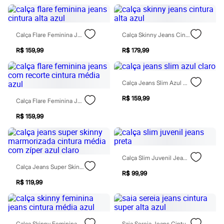
Moda esportiva
Shorts e Saias
Vestidos
Masculino
Calça Flare Feminina Jeans Cintura Alta Azul
Calça Skinny Jeans Cintura Alta Azul
Em alta
Dia dos Pais
R$ 159,99
R$ 179,99
Inverno
Novidades
Roupas
Calça Jeans Slim Azul Claro
Bermudas
Camisas
R$ 159,99
Calça Flare Feminina Jeans Com Recorte Cintura Média Azul
Calças
Camisetas e Regatas
R$ 159,99
Casacos e Jaquetas
Jeans
Polos
Acessórios
Bolsas e Mochilas
Calça Slim Juvenil Jeans Preta
Chapéus e Bonés
Calça Jeans Super Skinny Marmorizada Cintura Média Com Zíper Azul Claro
Cintos
R$ 99,99
Carteiras
R$ 119,99
Óculos
Relógios
Calçados
Botas
Calça Skinny Feminina Jeans Cintura Média Azul
Saia Sereia Jeans Cintura Super Alta Azul