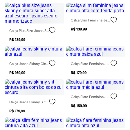
Rasteirinhas
Sandálias
Tênis
Diversão
Calça Slim Feminina Jeans Cintura Alta Com Fenda Preta
Marcas
Baby Club
R$ 139,99
Calça Plus Size Jeans Skinny Cintura Super Alta Azul Escuro - Jeans Escuro Marmorizado
Fifteen
Miss Fifteen
R$ 139,99
Palomino
Moda íntima
Calcinhas
Cuecas
Calça Jeans Skinny Cintura Alta Azul
Calça Flare Feminina Jeans Cintura Baixa Azul
Meias
Pijamas
R$ 169,99
R$ 179,99
Moda praia
Biquínis e Maiôs
Blusas de proteção
Sungas
Calça Flare Feminina Jeans Cintura Média Azul
Personagens
Calça Jeans Skinny Slit Cintura Alta Com Bolsos Azul Escuro
Bluey
R$ 159,99
Disney
R$ 179,99
Hello Kitty
Homem Aranha
Minecraft
Naruto