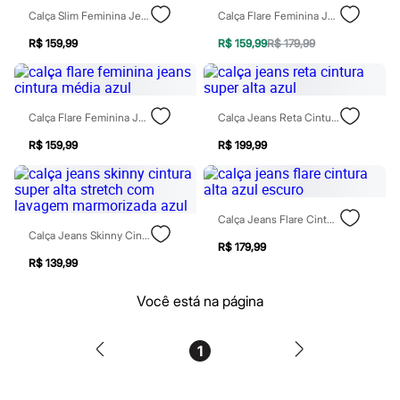
Patrulha Canina
Calça Slim Feminina Jeans Cintura Alta Azul
Calça Flare Feminina Jeans Cintura Alta Azul
Sonic
Stitch
R$ 159,99
R$ 159,99
R$ 179,99
Beleza
Kits
Perfumes árabes
Novidades
Calça Flare Feminina Jeans Cintura Média Azul
Calça Jeans Reta Cintura Super Alta Azul
Cabelos
Condicionador
R$ 159,99
R$ 199,99
Escovas e Pentes
Finalizadores
Shampoo
Tratamento
Calça Jeans Flare Cintura Alta Azul Escuro
Cuidados com o corpo
Calça Jeans Skinny Cintura Super Alta Stretch Com Lavagem Marmorizada Azul
Hidratante
R$ 179,99
Protetor solar
R$ 139,99
Tratamento
Cuidados com o rosto
Você está na página
Esfoliante
Hidratante
Protetor solar
Tônicos
1
Maquiagens
Base
Batom