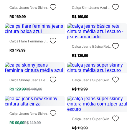
Todos os produtos
Calça Jeans New Skinny Slit Cintura Alta Azul Médio
Calça Slim Jeans Azul Escuro
Infantil
Em alta
R$ 169,99
R$ 169,99
Arrumadinho para os meninos
Romântico para as meninas
Inverno
Novidades
Roupas menina
Calça Flare Feminina Jeans Cintura Baixa Azul
0 a 24 meses
Calça Jeans Básica Reta Cintura Média Azul Escuro - Jeans Amaciado
1 a 5 anos
R$ 179,99
4 a 12 anos
R$ 139,99
10 a 16 anos
Roupas menino
0 a 24 meses
1 a 5 anos
Calça Skinny Jeans Feminina Cintura Média Azul
Calça Jeans Super Skinny Cintura Média Azul Escuro
4 a 12 anos
10 a 16 anos
R$ 129,99
R$ 149,99
R$ 119,99
Acessórios
Recém-nascido
Bolsas e Mochilas
Chapéus
Calça Jeans New Skinny Cintura Alta Cinza
Calçados
Calça Jeans Super Skinny Cintura Média Com Zíper Azul Escuro
Botas
R$ 99,99
R$ 149,99
Chinelos
R$ 119,99
Pantufas