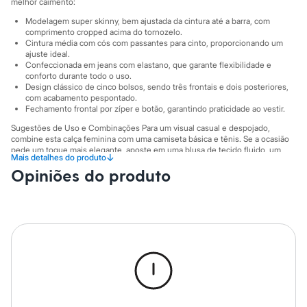
Sawary
melhor caimento:
Yessica
Modelagem super skinny, bem ajustada da cintura até a barra, com
Moda esportiva
comprimento cropped acima do tornozelo.
Acessórios
Cintura média com cós com passantes para cinto, proporcionando um
Blusas
ajuste ideal.
Calçados
Confeccionada em jeans com elastano, que garante flexibilidade e
Leggings
conforto durante todo o uso.
Design clássico de cinco bolsos, sendo três frontais e dois posteriores,
Shorts e Bermudas
com acabamento pespontado.
Tops
Fechamento frontal por zíper e botão, garantindo praticidade ao vestir.
Moda íntima
Calcinhas
Sugestões de Uso e Combinações Para um visual casual e despojado,
Cintas e Modeladores
combine esta calça feminina com uma camiseta básica e tênis. Se a ocasião
Meias
pede um toque mais elegante, aposte em uma blusa de tecido fluido, um
↓
Mais detalhes do produto
blazer e sandálias de salto. A versatilidade desta calça jeans permite transitar
Pijamas
Opiniões do produto
facilmente entre diferentes estilos, tornando-a uma base incrível para suas
Sutiãs e Tops
produções.
Moda praia
Biquínis
A gente se encontra na C&A! ❤
Maiôs
Saídas de praia
Suas medidas são:
Personagens
Cintura: Média.
Plus size
Blusas e Camisetas
Informacoes gerais:
Calças
Casacos e Jaquetas
Material
:
Jeans
Cor
:
Azul
Jeans