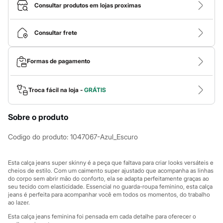
Calças
Consultar produtos em lojas proximas
Casacos e Jaquetas
Jeans
Macacões
Consultar frete
Saias
Shorts e Bermudas
Vestidos
Formas de pagamento
Acessórios
Bolsas
Bonés e Chapéus
Bijoux
Troca fácil na loja -
GRÁTIS
Cintos
Óculos
Sobre o produto
Relógios
Calçados
Botas
Codigo do produto
:
1047067-Azul_Escuro
Chinelos
Rasteirinhas
Sandálias
Esta calça jeans super skinny é a peça que faltava para criar looks versáteis e
Sapatilhas
cheios de estilo. Com um caimento super ajustado que acompanha as linhas
do corpo sem abrir mão do conforto, ela se adapta perfeitamente graças ao
Tênis
seu tecido com elasticidade. Essencial no guarda-roupa feminino, esta calça
Marcas
jeans é perfeita para acompanhar você em todos os momentos, do trabalho
City
ao lazer.
Clock House
Mindset
Esta calça jeans feminina foi pensada em cada detalhe para oferecer o