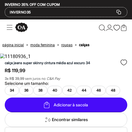
INVERNO 35% OFF COM CUPOM
INVERNO35
Ofertas
Compre por Departamento
Feminino
Masculino
página inicial
moda feminina
roupas
calças
>
>
>
Infantil
Calçados
Mindse7
calça jeans super skinny cintura média azul escuro 34
Plus Size
Até 20% off
R$ 119,99
Até 40% off
3
x
R$ 39,99
sem juros no
C&A Pay
Até 60% off
Selecione um
tamanho
:
A partir de 60% off
Feminino
34
36
38
40
42
44
46
48
Em alta
Inverno
Adicionar à sacola
Alfaiataria
Novidades
Roupas
Encontrar similares
Blusas e Camisetas
Básicos