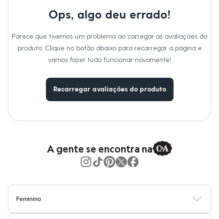
Marcas
:
JeansWear
Moda esportiva
Tipo
:
Jeans
Shorts e Saias
Ops, algo deu errado!
Gênero
:
Feminino
Vestidos
Masculino
Cuidados com a peca:
Parece que tivemos um problema ao carregar as avaliações do
Em alta
Dia dos Pais
Azul Escuro.
produto. Clique no botão abaixo para recarregar a página e
Inverno
vamos fazer tudo funcionar novamente!
Novidades
Roupas
Bermudas
Recarregar avaliações do produto
Camisas
Calças
Camisetas e Regatas
Casacos e Jaquetas
Jeans
Polos
Acessórios
A gente se encontra na
Bolsas e Mochilas
Chapéus e Bonés
Cintos
Carteiras
Óculos
Relógios
Feminino
Calçados
Blusas
Calças
Vestidos
Saias
Casacos
Moda Praia
Moda Íntima
Botas