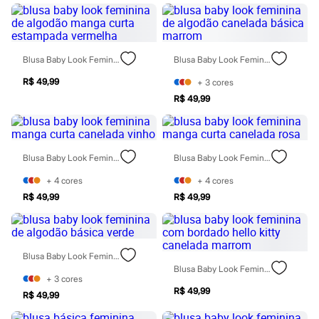
Chinelos
Sapatos
Sandálias e Papetes
Tênis
Moda esportiva
Blusa Baby Look Feminina De Algodão Manga Curta Estampada Vermelha
Blusa Baby Look Feminina De Algodão Canelada Básica Marrom
Acessórios
Bermudas
R$ 49,99
+
3
cores
Camisetas
R$ 49,99
Calças
Calçados
Regatas
Moda íntima
Blusa Baby Look Feminina Manga Curta Canelada Vinho
Blusa Baby Look Feminina Manga Curta Canelada Rosa
Cuecas
Meias
+
4
cores
+
4
cores
Pijamas
Moda praia
R$ 49,99
R$ 49,99
Personagens
Plus size
Blusas e Camisetas
Calças
Blusa Baby Look Feminina De Algodão Básica Verde
Camisas
Blusa Baby Look Feminina Com Bordado Hello Kitty Canelada Marrom
Casacos e Jaquetas
+
3
cores
Jeans
R$ 49,99
R$ 49,99
Moda esportiva
Shorts e Bermudas