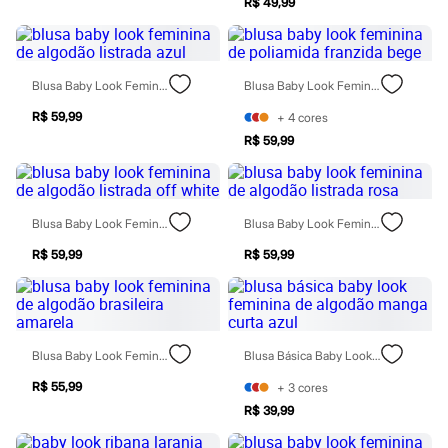
Sawary
R$ 49,99
Yessica
Moda esportiva
Acessórios
Blusas
Blusa Baby Look Feminina De Algodão Listrada Azul
Blusa Baby Look Feminina De Poliamida Franzida Bege
Calçados
Leggings
R$ 59,99
+
4
cores
Shorts e Bermudas
R$ 59,99
Tops
Moda íntima
Calcinhas
Cintas e Modeladores
Meias
Blusa Baby Look Feminina De Algodão Listrada Off White
Blusa Baby Look Feminina De Algodão Listrada Rosa
Pijamas
Sutiãs e Tops
R$ 59,99
R$ 59,99
Moda praia
Biquínis
Maiôs
Saídas de praia
Personagens
Blusa Baby Look Feminina De Algodão Brasileira Amarela
Blusa Básica Baby Look Feminina De Algodão Manga Curta Azul
Plus size
Blusas e Camisetas
R$ 55,99
+
3
cores
Calças
R$ 39,99
Casacos e Jaquetas
Jeans