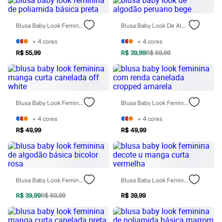
Rasteirinhas
Sandálias
Tênis
Blusa Baby Look Feminina De Poliamida Básica Preta
Blusa Baby Look De Algodão Peruano Bege
Diversão
Marcas
+
4
cores
+
4
cores
Baby Club
R$ 55,99
R$ 39,99
R$ 59,99
Fifteen
Miss Fifteen
Palomino
Moda íntima
Calcinhas
Blusa Baby Look Feminina Manga Curta Canelada Off White
Blusa Baby Look Feminina Com Renda Canelada Cropped Amarela
Cuecas
Meias
+
4
cores
+
4
cores
Pijamas
Moda praia
R$ 49,99
R$ 49,99
Biquínis e Maiôs
Blusas de proteção
Sungas
Personagens
Bluey
Blusa Baby Look Feminina De Algodão Básica Bicolor Rosa
Blusa Baby Look Feminina Decote U Manga Curta Vermelha
Disney
Hello Kitty
R$ 39,99
R$ 59,99
R$ 39,99
Homem Aranha
Minecraft
Naruto