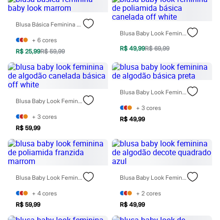
Todos os produtos
Infantil
Em alta
Blusa Básica Feminina Baby Look Marrom
Arrumadinho para os meninos
Blusa Baby Look Feminina De Poliamida Básica Canelada Off White
Romântico para as meninas
+
6
cores
Inverno
R$ 49,99
R$ 69,99
R$ 25,99
R$ 59,99
Novidades
Roupas menina
0 a 24 meses
1 a 5 anos
Blusa Baby Look Feminina De Algodão Básica Preta
4 a 12 anos
Blusa Baby Look Feminina De Algodão Canelada Básica Off White
10 a 16 anos
+
3
cores
Roupas menino
+
3
cores
0 a 24 meses
R$ 49,99
1 a 5 anos
R$ 59,99
4 a 12 anos
10 a 16 anos
Acessórios
Recém-nascido
Bolsas e Mochilas
Blusa Baby Look Feminina De Poliamida Franzida Marrom
Blusa Baby Look Feminina De Algodão Decote Quadrado Azul
Chapéus
Calçados
+
4
cores
+
2
cores
Botas
R$ 59,99
R$ 49,99
Chinelos
Pantufas