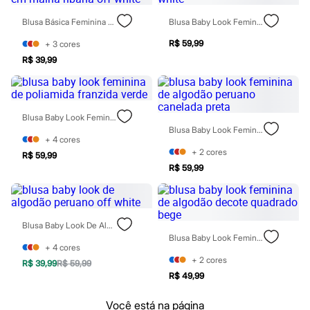
Blush
Blusa Básica Feminina Baby Look De Manga Curta Em Malha Ribana Off White
Blusa Baby Look Feminina Manga Curta Estampado Off White
Corretivo
Gloss
R$ 59,99
+
3
cores
Pó facial
Sombras
R$ 39,99
Al Wataniah
Banderas
Beleza C&A
Boca Rosa
Blusa Baby Look Feminina De Poliamida Franzida Verde
Bruna Tavares
Blusa Baby Look Feminina De Algodão Peruano Canelada Preta
Carolina Herrera
+
4
cores
Ciclo
+
2
cores
R$ 59,99
Fran by Franciny Ehlke
R$ 59,99
Jean Paul Gaultier
Lancôme
Mari Maria
Mascavo
Niina Secrets
Blusa Baby Look De Algodão Peruano Off White
Océane
Blusa Baby Look Feminina De Algodão Decote Quadrado Bege
Payot
+
4
cores
Rabanne
+
2
cores
R$ 39,99
R$ 59,99
Real Techniques
R$ 49,99
Vizzela
Vult
Você está na página