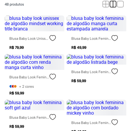
Calças
48
produtos
Casacos e Jaquetas
Jeans
Macacões
Saias
Shorts e Bermudas
Vestidos
Acessórios
Blusa Baby Look Unissex De Algodão Mindset Working Title Branca
Blusa Baby Look Feminina De Algodão Manga Curta Estampada Amarela
Bolsas
Bonés e Chapéus
R$ 79,99
R$ 49,99
Bijoux
Cintos
Óculos
Relógios
Blusa Baby Look Feminina De Algodão Listrada Bege
Calçados
Blusa Baby Look Feminina De Algodão Com Renda Manga Curta Vinho
Botas
R$ 59,99
Chinelos
+
2
cores
Rasteirinhas
R$ 59,99
Sandálias
Sapatilhas
Tênis
Marcas
City
Blusa Baby Look Feminina Soft Girl Azul
Clock House
Blusa Baby Look Feminina De Algodão Com Bordado Mickey Vinho
Mindset
R$ 59,99