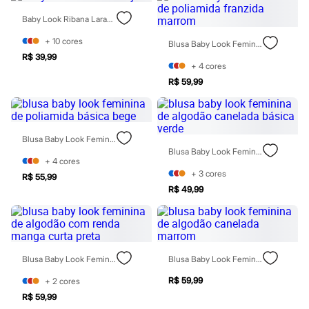
Moda esportiva
Shorts e Saias
Baby Look Ribana Laranja
Vestidos
Masculino
+
10
cores
Blusa Baby Look Feminina De Poliamida Franzida Marrom
Em alta
R$ 39,99
Dia dos Pais
+
4
cores
Inverno
R$ 59,99
Novidades
Roupas
Bermudas
Camisas
Blusa Baby Look Feminina De Poliamida Básica Bege
Calças
Blusa Baby Look Feminina De Algodão Canelada Básica Verde
Camisetas e Regatas
+
4
cores
Casacos e Jaquetas
+
3
cores
Jeans
R$ 55,99
Polos
R$ 49,99
Acessórios
Bolsas e Mochilas
Chapéus e Bonés
Cintos
Carteiras
Blusa Baby Look Feminina De Algodão Com Renda Manga Curta Preta
Blusa Baby Look Feminina De Algodão Canelada Marrom
Óculos
Relógios
R$ 59,99
+
2
cores
Calçados
R$ 59,99
Botas