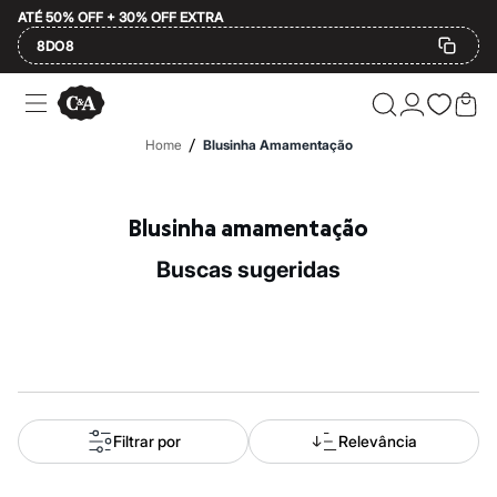
ATÉ 50% OFF + 30% OFF EXTRA
8DO8
Ofertas
Compre por Departamento
Feminino
/
Home
Blusinha Amamentação
Masculino
Infantil
Calçados
Mindse7
Blusinha amamentação
Plus Size
Até 20% off
buscas sugeridas
Até 40% off
Até 60% off
A partir de 60% off
Feminino
Em alta
Inverno
Alfaiataria
Novidades
Roupas
Filtrar por
Relevância
Blusas e Camisetas
Básicos