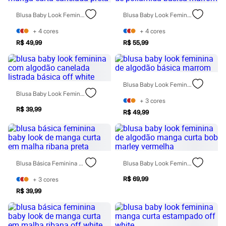
Patrulha Canina
Blusa Baby Look Feminina Manga Curta Canelada Preta
Blusa Baby Look Feminina De Poliamida Básica Marrom
Sonic
Stitch
+
4
cores
+
4
cores
Beleza
Kits
R$ 49,99
R$ 55,99
Perfumes árabes
Novidades
Cabelos
Condicionador
Blusa Baby Look Feminina De Algodão Básica Marrom
Escovas e Pentes
Blusa Baby Look Feminina Com Algodão Canelada Listrada Básica Off White
Finalizadores
+
3
cores
Shampoo
R$ 39,99
R$ 49,99
Tratamento
Cuidados com o corpo
Hidratante
Protetor solar
Tratamento
Cuidados com o rosto
Blusa Básica Feminina Baby Look De Manga Curta Em Malha Ribana Preta
Blusa Baby Look Feminina De Algodão Manga Curta Bob Marley Vermelha
Esfoliante
Hidratante
R$ 69,99
+
3
cores
Protetor solar
R$ 39,99
Tônicos
Maquiagens
Base
Batom