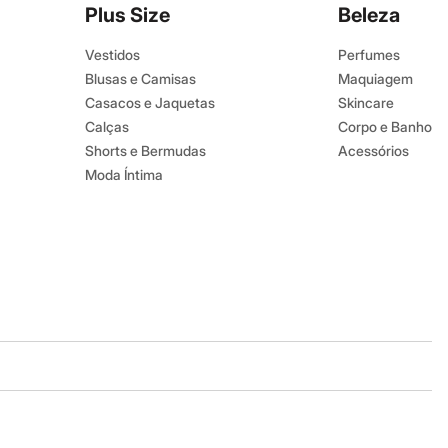
Plus Size
Beleza
Vestidos
Perfumes
Blusas e Camisas
Maquiagem
Casacos e Jaquetas
Skincare
Calças
Corpo e Banho
Shorts e Bermudas
Acessórios
Moda Íntima
Baixe o app
Google store
Apple store