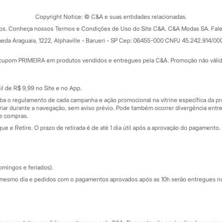
Trocas e devoluções
ograma
Copyright Notice: © C&A e suas entidades relacionadas.
Formas de pagamento
dos. Conheça nossos Termos e Condições de Uso do Site C&A. C&A Modas SA. Fale
Todas as vantagens
ay
eda Araguaia, 1222, Alphaville - Barueri - SP Cep: 06455-000 CNPJ 45.242.914/00
Minha C&A
rtão
Cupons de desconto
cupom PRIMEIRA em produtos vendidos e entregues pela C&A. Promoção não válida p
Cartão presente
atórios
Sobre o cartão presente
nceira
l de R$ 9,99 no Site e no App.
de
iba o regulamento de cada campanha e ação promocional na vitrine específica da
iar durante a navegação, sem aviso prévio. Pode também ocorrer divergência entre
de compras.
 e Retire. O prazo de retirada é de até 1 dia útil após a aprovação do pagamento. 
omingos e feriados).
mesmo dia e pedidos com o pagamentos aprovados após as 10h serão entregues no 
Segurança e qualidade