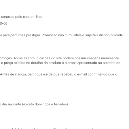
Atendimento
 conosco pelo chat on-line
01-05
Ajuda
Fale conosco
ara perfumes prestígio. Promoção não cumulativa e sujeita a disponibilidade
Nossas lojas
Nossas lojas plus size
Central de ética
 promoção. Todas as comunicações do site podem possuir imagens meramente
 o preço exibido no detalhe do produto e o preço apresentado no carrinho de
Eventos
Antes de ir à loja, certifique-se de que recebeu o e-mail confirmando que o
Especial Dia dos Pais
dia seguinte (exceto domingos e feriados).