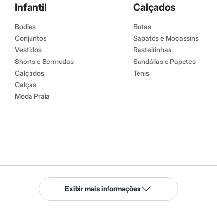
Infantil
Calçados
Bodies
Botas
Conjuntos
Sapatos e Mocassins
Vestidos
Rasteirinhas
Shorts e Bermudas
Sandálias e Papetes
Calçados
Tênis
Calças
Moda Praia
Serviços
Exibir mais informações
Tipos de serviços
o C&A
Clique e retire