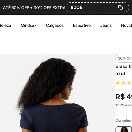
8DO8
ATÉ 50% OFF + 30% OFF EXTRA
Beleza
Mindse7
Calçados
Esportivo
Jeans
Novi
30% OF
blusa b
azul
R$ 4
1
x
R$ 49,
Cor selec