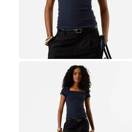
Casacos e Jaquetas
Jeans
Macacões
Saias
Shorts e Bermudas
Vestidos
Acessórios
Bolsas
Bonés e Chapéus
Bijoux
Cintos
Óculos
Relógios
Calçados
Botas
Chinelos
Rasteirinhas
Sandálias
Sapatilhas
Tênis
Marcas
City
Clock House
Mindset
Sawary