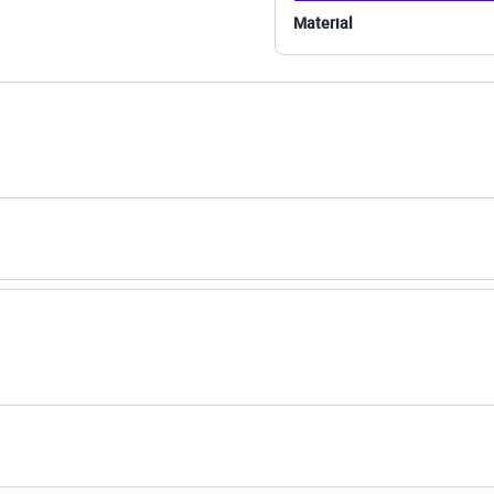
Material
secadora.
al.
peratura mínima.
co.
o.