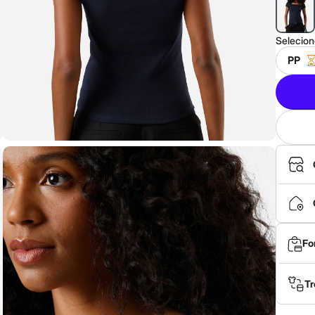
Selecio
PP
Fo
Tr