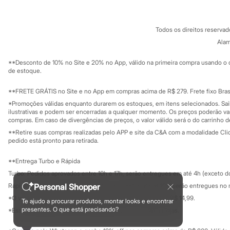
Sonic
Termos e condições
C&A&VC
Stitch
Conheça o pr
Política de privacidade
Beleza
Todos os direitos reserva
Trabalhe conosco
C&A Pay
Kits
Sobre o C&A P
Alam
Perfumes árabes
Sustentabilidade
Novidades
Solicite seu ca
Mapa do site
**Desconto de 10% no Site e 20% no App, válido na primeira compra usando o 
Cabelos
Governança
Investidores
de estoque.
Condicionador
Ouvidoria / Rel
Escovas e Pentes
Sala de imprensa
Finalizadores
Educação fina
**FRETE GRÁTIS no Site e no App em compras acima de R$ 279. Frete fixo Brasi
Privacidade
Shampoo
Sustentabilida
*Promoções válidas enquanto durarem os estoques, em itens selecionados. Sa
Configuração de cookies
Tratamento
ilustrativas e podem ser encerradas a qualquer momento. Os preços poderão var
Cuidados com o corpo
Minha privacidade
compras. Em caso de divergências de preços, o valor válido será o do carrinho 
Hidratante
**Retire suas compras realizadas pelo APP e site da C&A com a modalidade Clique
Protetor solar
pedido está pronto para retirada.
Tratamento
Cuidados com o rosto
**Entrega Turbo e Rápida
Esfoliante
Turbo: Pedidos aprovados entre 10h e 17h, serão entregues em até 4h (exceto d
Hidratante
Protetor solar
Rápida: Pedidos com os pagamentos aprovados até as 10h, serão entregues no 
Personal Shopper
Tônicos
*O valor do frete para o turbo é R$ 24,99 e para a rápida é R$ 14,99.
Te ajudo a procurar produtos, montar looks e encontrar
Maquiagens
Formas de pagamento
presentes. O que está precisando?
*Essa condição ainda não estará disponível em todas as lojas.
Base
Batom