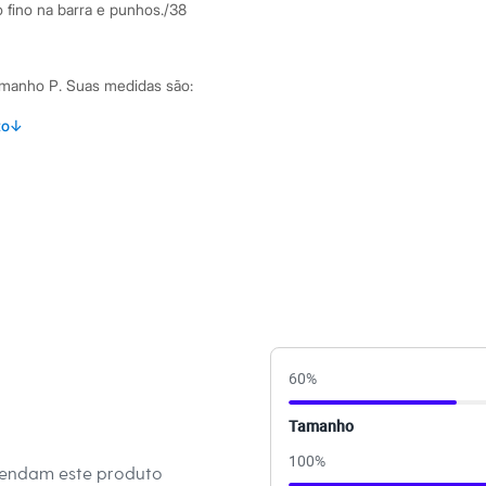
fino na barra e punhos./38
amanho P.
Suas medidas são:
 Busto: 74cm / Cintura: 60cm / Quadril: 90cm.
to
↓
s:
lgodão, 8% elastano
 Curta
e Quadrado
ino
60
%
Tamanho
eca:
100
%
mendam este produto
té 30º.