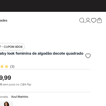
dades
Confira 
F - CUPOM 8DO8
aby look feminina de algodão decote quadrado
(
3
)
9,99
99
sem juros no
C&A Pay
ionada:
Azul Marinho