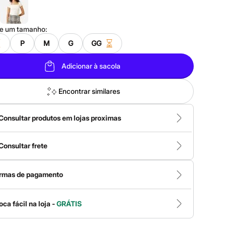
ne um
tamanho
:
P
M
G
GG
Adicionar à sacola
Encontrar similares
Consultar produtos em lojas proximas
Consultar frete
rmas de pagamento
oca fácil na loja -
GRÁTIS