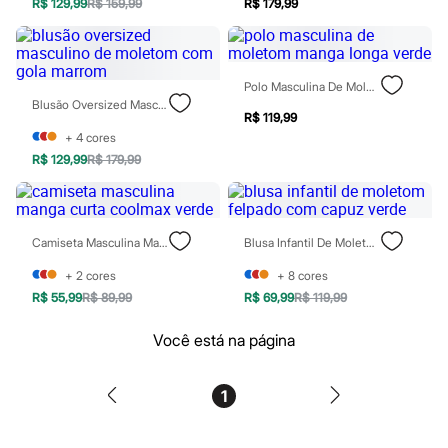
Perfumes
R$ 129,99
R$ 159,99
R$ 179,99
Perfumes femininos
Perfumes infantis
Perfumes masculinos
Todos os produtos
Polo Masculina De Moletom Manga Longa Verde
Mindse7
Blusão Oversized Masculino De Moletom Com Gola Marrom
Novidades
R$ 119,99
Blusas
+
4
cores
Calças
R$ 129,99
R$ 179,99
Casacos e Jaquetas
Jeans
Saias
Shorts e Bermudas
T-shirt
Camiseta Masculina Manga Curta Coolmax Verde
Blusa Infantil De Moletom Felpado Com Capuz Verde
Vestidos
Acessórios
+
2
cores
+
8
cores
Alfaiataria
R$ 55,99
R$ 89,99
R$ 69,99
R$ 119,99
Calçados
Guarda-roupa
Você está na página
Moda esportiva
Plus size
Special Basics
1
Calçados
Novidades
Feminino