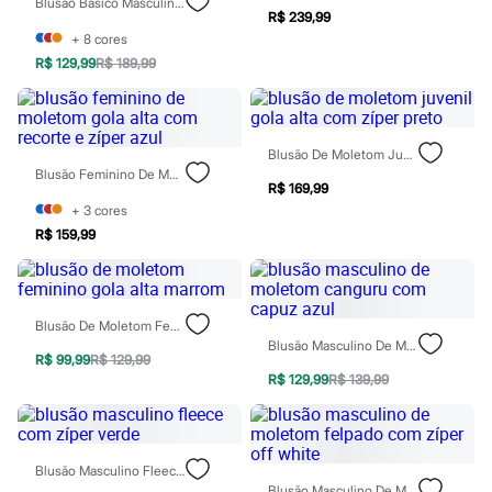
Blusão Básico Masculino De Moletom Com Capuz Verde
Rasteirinhas
R$ 239,99
Sandálias
+
8
cores
Tênis
R$ 129,99
R$ 189,99
Diversão
Marcas
Baby Club
Fifteen
Miss Fifteen
Blusão De Moletom Juvenil Gola Alta Com Zíper Preto
Palomino
Blusão Feminino De Moletom Gola Alta Com Recorte E Zíper Azul
R$ 169,99
Moda íntima
Calcinhas
+
3
cores
Cuecas
R$ 159,99
Meias
Pijamas
Moda praia
Biquínis e Maiôs
Blusão De Moletom Feminino Gola Alta Marrom
Blusas de proteção
Blusão Masculino De Moletom Canguru Com Capuz Azul
Sungas
R$ 99,99
R$ 129,99
Personagens
R$ 129,99
R$ 139,99
Bluey
Disney
Hello Kitty
Homem Aranha
Minecraft
Blusão Masculino Fleece Com Zíper Verde
Naruto
Blusão Masculino De Moletom Felpado Com Zíper Off White