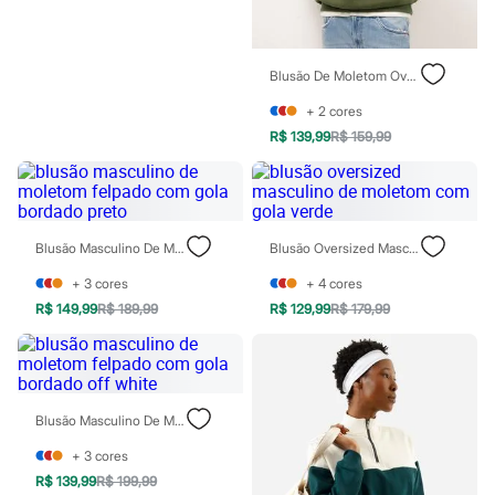
Sawary
Yessica
Moda esportiva
Acessórios
Blusão De Moletom Oversized Com Capuz Verde
Blusas
Calçados
+
2
cores
Leggings
R$ 139,99
R$ 159,99
Shorts e Bermudas
Tops
Moda íntima
Calcinhas
Cintas e Modeladores
Meias
Blusão Masculino De Moletom Felpado Com Gola Bordado Preto
Blusão Oversized Masculino De Moletom Com Gola Verde
Pijamas
Sutiãs e Tops
+
3
cores
+
4
cores
Moda praia
R$ 149,99
R$ 189,99
R$ 129,99
R$ 179,99
Biquínis
Maiôs
Saídas de praia
Personagens
Plus size
Blusas e Camisetas
Blusão Masculino De Moletom Felpado Com Gola Bordado Off White
Calças
+
3
cores
Casacos e Jaquetas
Jeans
R$ 139,99
R$ 199,99