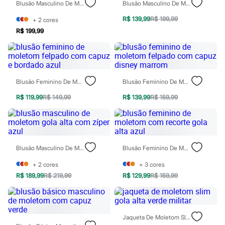
Blusão Masculino De Moletom Com Capuz E Zíper Estampado Verde
Blusão Masculino De Moletom Felpado Com Capuz Estampado Azul
Todos os produtos
Infantil
R$ 139,99
R$ 199,99
+
2
cores
Em alta
R$ 199,99
Arrumadinho para os meninos
Romântico para as meninas
Inverno
Novidades
Roupas menina
0 a 24 meses
Blusão Feminino De Moletom Felpado Com Capuz E Bordado Azul
Blusão Feminino De Moletom Felpado Com Capuz Disney Marrom
1 a 5 anos
4 a 12 anos
R$ 119,99
R$ 149,99
R$ 139,99
R$ 159,99
10 a 16 anos
Roupas menino
0 a 24 meses
1 a 5 anos
4 a 12 anos
Blusão Masculino De Moletom Gola Alta Com Zíper Azul
Blusão Feminino De Moletom Com Recorte Gola Alta Azul
10 a 16 anos
Acessórios
+
2
cores
+
3
cores
Recém-nascido
R$ 189,99
R$ 219,99
R$ 129,99
R$ 159,99
Bolsas e Mochilas
Chapéus
Calçados
Botas
Chinelos
Jaqueta De Moletom Slim Gola Alta Verde Militar
Pantufas