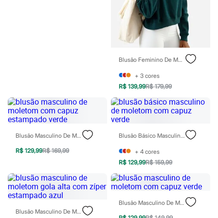
Moda esportiva
Shorts e Saias
Vestidos
Masculino
Em alta
Dia dos Pais
Inverno
Blusão Feminino De Moletom Com Recorte Gola Alta Verde
Novidades
Roupas
+
3
cores
Bermudas
R$ 139,99
R$ 179,99
Camisas
Calças
Camisetas e Regatas
Casacos e Jaquetas
Jeans
Polos
Blusão Masculino De Moletom Com Capuz Estampado Verde
Blusão Básico Masculino De Moletom Com Capuz Verde
Acessórios
R$ 129,99
R$ 169,99
Bolsas e Mochilas
+
4
cores
Chapéus e Bonés
R$ 129,99
R$ 159,99
Cintos
Carteiras
Óculos
Relógios
Blusão Masculino De Moletom Com Capuz Verde
Calçados
Blusão Masculino De Moletom Gola Alta Com Zíper Estampado Azul
Botas
R$ 129,99
R$ 149,99