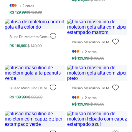
Chinelos
+
2
cores
Sapatos
R$ 129,99
R$ 159,99
Sandálias e Papetes
Tênis
Moda esportiva
Acessórios
Bermudas
Blusa De Moletom Comfort Gola Alta Colorido
Camisetas
Blusão Masculino De Moletom Gola Alta Com Zíper Estampado Marrom
Calças
R$ 119,99
R$ 149,99
Calçados
+
2
cores
Regatas
R$ 129,99
R$ 159,99
Moda íntima
Cuecas
Meias
Pijamas
Moda praia
Personagens
Blusão Masculino De Moletom Gola Alta Peanuts Verde
Blusão Masculino De Moletom Gola Alta Com Zíper Preto
Plus size
R$ 169,99
R$ 229,99
Blusas e Camisetas
+
2
cores
Calças
R$ 129,99
R$ 159,99
Camisas
Casacos e Jaquetas
Jeans
Moda esportiva
Shorts e Bermudas