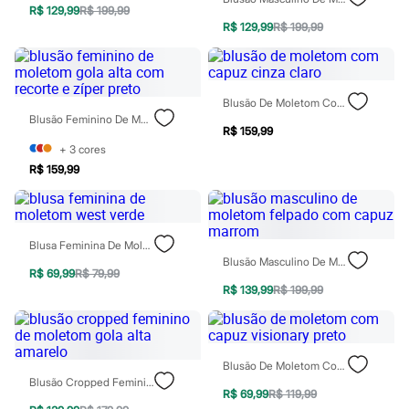
R$ 129,99
R$ 199,99
Patrulha Canina
R$ 129,99
R$ 199,99
Sonic
Stitch
Beleza
Kits
Perfumes árabes
Blusão De Moletom Com Capuz Cinza Claro
Novidades
Blusão Feminino De Moletom Gola Alta Com Recorte E Zíper Preto
Cabelos
R$ 159,99
Condicionador
+
3
cores
Escovas e Pentes
R$ 159,99
Finalizadores
Shampoo
Tratamento
Cuidados com o corpo
Hidratante
Blusa Feminina De Moletom West Verde
Protetor solar
Blusão Masculino De Moletom Felpado Com Capuz Marrom
R$ 69,99
R$ 79,99
Tratamento
R$ 139,99
R$ 199,99
Cuidados com o rosto
Esfoliante
Hidratante
Protetor solar
Tônicos
Blusão De Moletom Com Capuz Visionary Preto
Maquiagens
Blusão Cropped Feminino De Moletom Gola Alta Amarelo
Base
R$ 69,99
R$ 119,99
Batom