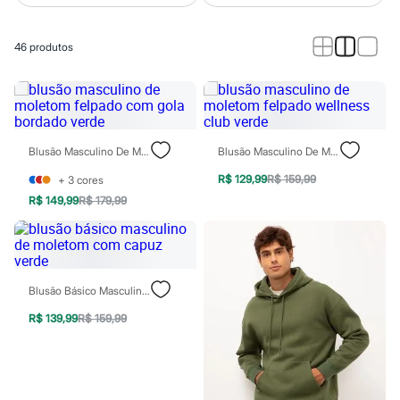
Calças
Casacos e Jaquetas
Jeans
46
produtos
Macacões
Saias
Shorts e Bermudas
Vestidos
Acessórios
Bolsas
Bonés e Chapéus
Blusão Masculino De Moletom Felpado Com Gola Bordado Verde
Blusão Masculino De Moletom Felpado Wellness Club Verde
Bijoux
Cintos
R$ 129,99
R$ 159,99
+
3
cores
Óculos
R$ 149,99
R$ 179,99
Relógios
Calçados
Botas
Chinelos
Rasteirinhas
Sandálias
Blusão Básico Masculino De Moletom Com Capuz Verde
Sapatilhas
R$ 139,99
R$ 159,99
Tênis
Marcas
City
Clock House
Mindset