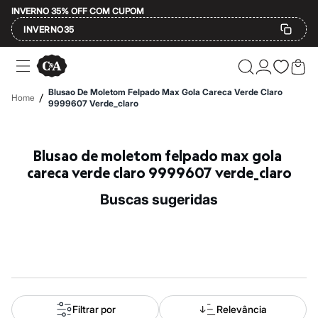
INVERNO 35% OFF COM CUPOM
INVERNO35
Ofertas
Compre por Departamento
Feminino
Blusao De Moletom Felpado Max Gola Careca Verde Claro
/
Home
Masculino
9999607 Verde_claro
Infantil
Calçados
Mindse7
Blusao de moletom felpado max gola 
Plus Size
Até 20% off
careca verde claro 9999607 verde_claro
Até 40% off
Até 60% off
buscas sugeridas
A partir de 60% off
Feminino
Em alta
Inverno
Alfaiataria
Novidades
Roupas
Blusas e Camisetas
Básicos
Filtrar por
Relevância