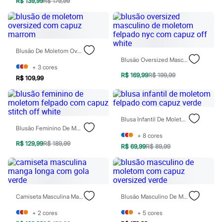
R$ 139,99
R$ 179,99
Blush
Corretivo
Gloss
Pó facial
Sombras
Blusão De Moletom Oversized Com Capuz Marrom
Al Wataniah
Blusão Oversized Masculino De Moletom Felpado Nyc Com Capuz Off White
Banderas
+
3
cores
Beleza C&A
R$ 169,99
R$ 199,99
R$ 109,99
Boca Rosa
Bruna Tavares
Carolina Herrera
Ciclo
Fran by Franciny Ehlke
Blusa Infantil De Moletom Felpado Com Capuz Verde
Jean Paul Gaultier
Blusão Feminino De Moletom Felpado Com Capuz Stitch Off White
Lancôme
+
8
cores
Mari Maria
R$ 129,99
R$ 189,99
R$ 69,99
R$ 89,99
Mascavo
Niina Secrets
Océane
Payot
Rabanne
Real Techniques
Camiseta Masculina Manga Longa Com Gola Verde
Blusão Masculino De Moletom Com Capuz Oversized Verde
Vizzela
Vult
+
2
cores
+
5
cores