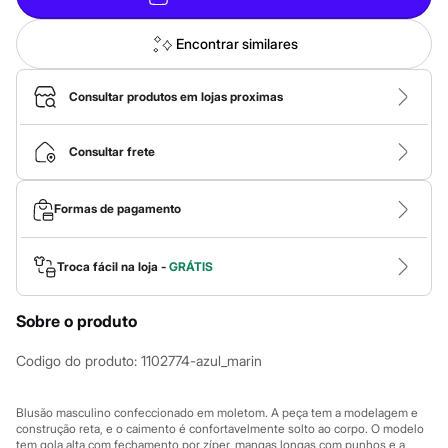
Calças
Casacos e Jaquetas
Jeans
Encontrar similares
Macacões
Saias
Shorts e Bermudas
Consultar produtos em lojas proximas
Vestidos
Acessórios
Bolsas
Consultar frete
Bonés e Chapéus
Bijoux
Cintos
Formas de pagamento
Óculos
Relógios
Calçados
Troca fácil na loja -
GRÁTIS
Botas
Chinelos
Rasteirinhas
Sobre o produto
Sandálias
Sapatilhas
Codigo do produto
:
1102774-azul_marin
Tênis
Marcas
City
Blusão masculino confeccionado em moletom. A peça tem a modelagem e
Clock House
construção reta, e o caimento é confortavelmente solto ao corpo. O modelo
Mindset
tem gola alta com fechamento por zíper, mangas longas com punhos e a