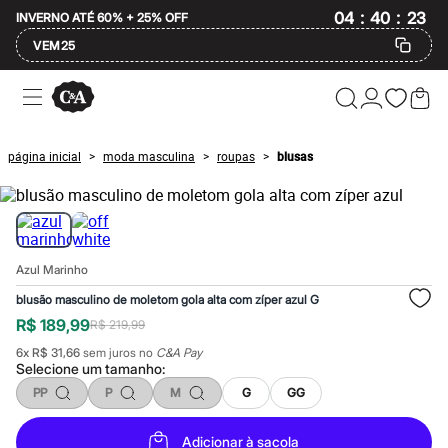
:
:
04
40
23
INVERNO ATÉ 60% + 25% OFF
VEM25
Ofertas
Compre por Departamento
Feminino
Masculino
página inicial
moda masculina
roupas
blusas
>
>
>
Infantil
Calçados
Mindse7
Plus Size
Até 20% off
Até 40% off
Azul Marinho
Até 60% off
A partir de 60% off
blusão masculino de moletom gola alta com zíper azul G
Feminino
R$ 189,99
R$ 219,99
Em alta
Inverno
6
x
R$ 31,66
sem juros no
C&A Pay
Alfaiataria
Selecione um
tamanho
:
Novidades
PP
P
M
G
GG
Roupas
Blusas e Camisetas
Básicos
Adicionar à sacola