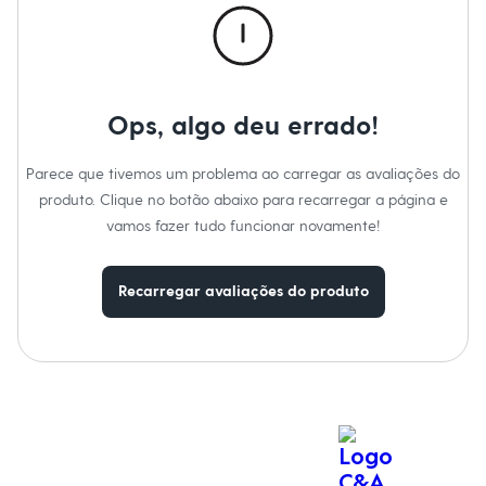
Moda esportiva
Shorts e Saias
Vestidos
Masculino
Em alta
Inverno
Ops, algo deu errado!
Novidades
Roupas
Bermudas
Parece que tivemos um problema ao carregar as avaliações do
Camisas
produto. Clique no botão abaixo para recarregar a página e
Calças
Camisetas e Regatas
vamos fazer tudo funcionar novamente!
Casacos e Jaquetas
Jeans
Polos
Recarregar avaliações do produto
Acessórios
Bolsas e Mochilas
Chapéus e Bonés
Cintos
Carteiras
Óculos
Relógios
Calçados
Botas
Chinelos