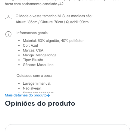
Sawary
barra com acabamento canelado./42
Yessica
Moda esportiva
O Modelo veste tamanho M.
Suas medidas são:
Acessórios
Altura: 185cm / Cintura: 70cm / Quadril: 90cm.
Blusas
Calçados
Informacoes gerais:
Leggings
Shorts e Bermudas
Material
:
60% algodão, 40% poliéster
Tops
Cor
:
Azul
Marcas
:
C&A
Moda íntima
Manga
:
Manga longa
Calcinhas
Tipo
:
Blusão
Cintas e Modeladores
Gênero
:
Masculino
Meias
Pijamas
Cuidados com a peca:
Sutiãs e Tops
Moda praia
Lavagem manual.
Não alvejar.
Biquínis
Secar em secadora.
Maiôs
↓
Mais detalhes do produto
Secar na vertical.
Saídas de praia
Opiniões do produto
Passar em temperatura média.
Personagens
Lavar a seco.
Plus size
Não limpar a úmido.
Blusas e Camisetas
Calças
Casacos e Jaquetas
Jeans