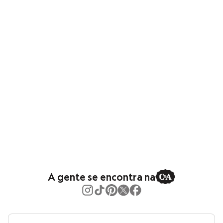
Calças
Casacos e Jaquetas
Jeans
Moda esportiva
Shorts e Saias
Vestidos
Masculino
Em alta
Dia dos Pais
Inverno
Novidades
Roupas
Bermudas
Camisas
Calças
Camisetas e Regatas
Casacos e Jaquetas
Jeans
Polos
Acessórios
A gente se encontra na
Bolsas e Mochilas
Chapéus e Bonés
Cintos
Carteiras
Óculos