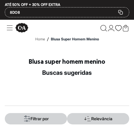
ATÉ 50% OFF + 30% OFF EXTRA
8DO8
Ofertas
Compre por Departamento
Feminino
/
Home
Blusa Super Homem Menino
Masculino
Infantil
Calçados
Plus Size
Blusa super homem menino
2 calçados por R$189
2 peças por R$199
buscas sugeridas
3 lingeries por R$99
3 itens de beleza por R$129
Até 20% off
Até 40% off
Até 60% off
A partir de 60% off
Feminino
Em alta
Inverno
Filtrar por
Relevância
Alfaiataria
Novidades