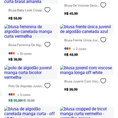
Rasteirinhas
Blusa De Viscose Decote V Manga Curta Bicolor Preta
Sandálias
Blusa Baby Look Cropped Juvenil De Algodão Manga Curta Brasil Amarela
Tênis
R$ 45,99
Diversão
R$ 59,99
Marcas
Baby Club
Fifteen
Miss Fifteen
Blusa Frente Única Juvenil De Algodão Canelada Azul
Palomino
Blusa Feminina De Algodão Canelada Manga Curta Vermelha
Moda íntima
+
2
cores
Calcinhas
+
10
cores
R$ 49,99
Cuecas
R$ 39,99
Meias
Pijamas
Moda praia
Biquínis e Maiôs
Blusas de proteção
Blusa Juvenil Com Viscose Manga Longa Off White
Sungas
Polo De Algodão Juvenil Manga Curta Bicolor Vermelha
Personagens
R$ 99,99
Bluey
+
5
cores
Disney
R$ 55,99
R$ 79,99
Hello Kitty
Homem Aranha
Minecraft
Naruto