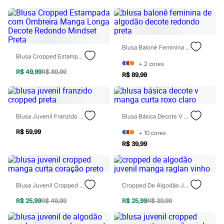
Chinelos
Sapatos
Sandálias e Papetes
Tênis
Moda esportiva
Blusa Balonê Feminina De Algodão Decote Redondo Preta
Acessórios
Blusa Cropped Estampada Com Ombreira Manga Longa Decote Redondo Mindset Preta
Bermudas
+
2
cores
Camisetas
R$ 49,99
R$ 89,99
R$ 89,99
Calças
Calçados
Regatas
Moda íntima
Cuecas
Blusa Juvenil Franzido Cropped Preta
Blusa Básica Decote V Manga Curta Roxo Claro
Meias
Pijamas
R$ 59,99
+
10
cores
Moda praia
R$ 39,99
Personagens
Plus size
Blusas e Camisetas
Calças
Camisas
Blusa Juvenil Cropped Manga Curta Coração Preto
Cropped De Algodão Juvenil Manga Raglan Vinho
Casacos e Jaquetas
R$ 25,99
R$ 49,99
R$ 25,99
R$ 39,99
Jeans
Moda esportiva
Shorts e Bermudas