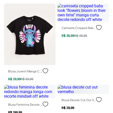
Sawary
Yessica
Moda esportiva
Acessórios
Blusas
Calçados
Leggings
Camiseta Cropped Baby Look "flowers Bloom In Their Own Time" Manga Curta Decote Redondo Off White
Shorts e Bermudas
R$ 35,99
R$ 45,99
Tops
Moda íntima
Calcinhas
Cintas e Modeladores
Meias
Pijamas
Sutiãs e Tops
Moda praia
Blusa Juvenil Manga Curta Stitch Preto
Biquínis
Maiôs
R$ 29,99
R$ 59,99
Saídas de praia
Personagens
Plus size
Blusas e Camisetas
Blusa Decote Cut Out Vermelho
Calças
Blusa Feminina Decote Redondo Manga Longa Com Recorte Mindset Off White
Casacos e Jaquetas
R$ 29,99
Jeans
R$ 199,99