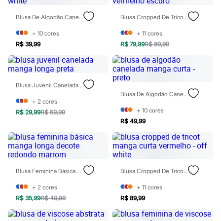
Patrulha Canina
Sonic
Blusa De Algodão Canelada Manga Curta - Off White
Blusa Cropped De Tricot Manga Curta Vermelho - Vermelho Escuro
Stitch
Beleza
+
10
cores
+
11
cores
Kits
R$ 39,99
R$ 79,99
R$ 89,99
Perfumes árabes
Novidades
Cabelos
Condicionador
Blusa Juvenil Canelada Manga Longa Preta
Escovas e Pentes
Blusa De Algodão Canelada Manga Curta - Preto
Finalizadores
+
2
cores
Shampoo
+
10
cores
R$ 29,99
R$ 59,99
Tratamento
R$ 49,99
Cuidados com o corpo
Hidratante
Protetor solar
Tratamento
Cuidados com o rosto
Esfoliante
Blusa Feminina Básica Manga Longa Decote Redondo Marrom
Blusa Cropped De Tricot Manga Curta Vermelho - Off White
Hidratante
Protetor solar
+
2
cores
+
11
cores
Tônicos
R$ 35,99
R$ 49,99
R$ 89,99
Maquiagens
Base
Batom