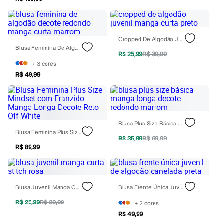
Moda esportiva
Shorts e Saias
Vestidos
Masculino
Em alta
Cropped De Algodão Juvenil Manga Curta Preto
Dia dos Pais
Blusa Feminina De Algodão Decote Redondo Manga Curta Marrom
R$ 25,99
R$ 39,99
Inverno
Novidades
+
3
cores
Roupas
R$ 49,99
Bermudas
Camisas
Calças
Camisetas e Regatas
Casacos e Jaquetas
Blusa Plus Size Básica Manga Longa Decote Redondo Marrom
Jeans
Blusa Feminina Plus Size Mindset Com Franzido Manga Longa Decote Reto Off White
Polos
R$ 35,99
R$ 69,99
Acessórios
R$ 89,99
Bolsas e Mochilas
Chapéus e Bonés
Cintos
Carteiras
Óculos
Blusa Juvenil Manga Curta Stitch Rosa
Blusa Frente Única Juvenil De Algodão Canelada Preta
Relógios
R$ 25,99
R$ 39,99
Calçados
+
2
cores
Botas
R$ 49,99