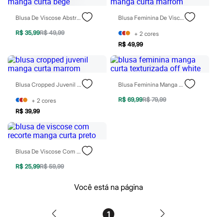
Blush
Corretivo
Blusa De Viscose Abstrata Manga Curta Bege
Blusa Feminina De Viscose Manga Curta Marrom
Gloss
R$ 35,99
R$ 49,99
Pó facial
+
2
cores
Sombras
R$ 49,99
Al Wataniah
Banderas
Beleza C&A
Boca Rosa
Blusa Cropped Juvenil Manga Curta Marrom
Blusa Feminina Manga Curta Texturizada Off White
Bruna Tavares
Carolina Herrera
R$ 69,99
R$ 79,99
+
2
cores
Ciclo
R$ 39,99
Fran by Franciny Ehlke
Jean Paul Gaultier
Lancôme
Mari Maria
Mascavo
Blusa De Viscose Com Recorte Manga Curta Preto
Niina Secrets
Océane
R$ 25,99
R$ 59,99
Payot
Rabanne
Você está na página
Real Techniques
Vizzela
Vult
1