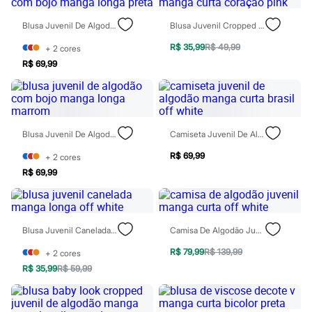
Todos os produtos
Infantil
Blusa Juvenil De Algodão Com Bojo Manga Longa Preta
Blusa Juvenil Cropped Manga Curta Coração Pink
Em alta
Arrumadinho para os meninos
R$ 35,99
R$ 49,99
+
2
cores
Romântico para as meninas
R$ 69,99
Inverno
Novidades
Roupas menina
0 a 24 meses
1 a 5 anos
4 a 12 anos
Blusa Juvenil De Algodão Com Bojo Manga Longa Marrom
Camiseta Juvenil De Algodão Manga Curta Brasil Off White
10 a 16 anos
R$ 69,99
Roupas menino
+
2
cores
0 a 24 meses
R$ 69,99
1 a 5 anos
4 a 12 anos
10 a 16 anos
Acessórios
Blusa Juvenil Canelada Manga Longa Off White
Camisa De Algodão Juvenil Manga Curta Off White
Recém-nascido
Bolsas e Mochilas
R$ 79,99
R$ 139,99
+
2
cores
Chapéus
R$ 35,99
R$ 59,99
Calçados
Botas
Chinelos
Pantufas