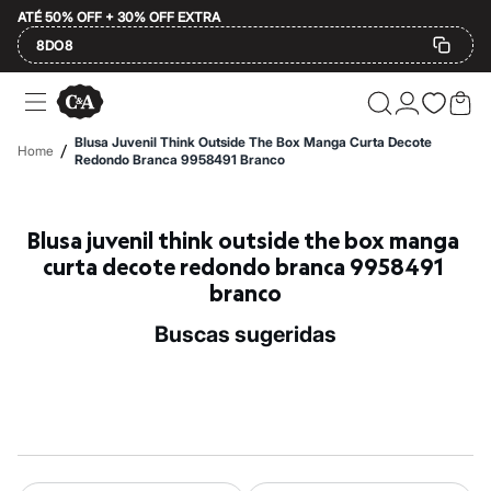
ATÉ 50% OFF + 30% OFF EXTRA
8DO8
Ofertas
Compre por Departamento
Feminino
Blusa Juvenil Think Outside The Box Manga Curta Decote
/
Home
Masculino
Redondo Branca 9958491 Branco
Infantil
Calçados
Mindse7
Blusa juvenil think outside the box manga 
Plus Size
Até 20% off
curta decote redondo branca 9958491 
Até 40% off
branco
Até 60% off
A partir de 60% off
buscas sugeridas
Feminino
Em alta
Inverno
Alfaiataria
Novidades
Roupas
Blusas e Camisetas
Básicos