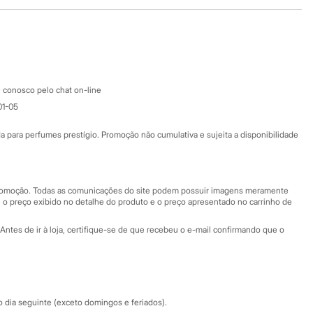
Baixe o app
Google store
Apple store
Atendimento
 conosco pelo chat on-line
01-05
Ajuda
Fale conosco
ara perfumes prestígio. Promoção não cumulativa e sujeita a disponibilidade
Nossas lojas
Nossas lojas plus size
Central de ética
 promoção. Todas as comunicações do site podem possuir imagens meramente
 o preço exibido no detalhe do produto e o preço apresentado no carrinho de
Eventos
Antes de ir à loja, certifique-se de que recebeu o e-mail confirmando que o
Especial Dia dos Pais
dia seguinte (exceto domingos e feriados).