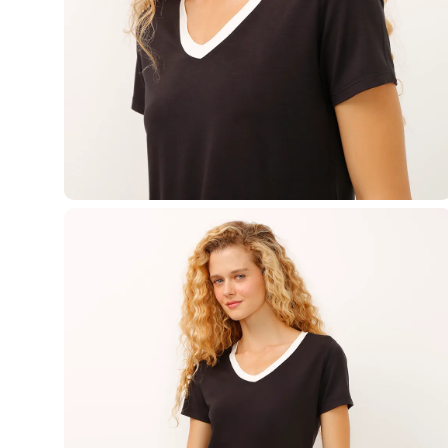
Casacos e Jaquetas
Jeans
Macacões
Saias
Shorts e Bermudas
Vestidos
Acessórios
Bolsas
Bonés e Chapéus
Bijoux
Cintos
Óculos
Relógios
Calçados
Botas
Chinelos
Rasteirinhas
Sandálias
Sapatilhas
Tênis
Marcas
City
Clock House
Mindset
Sawary