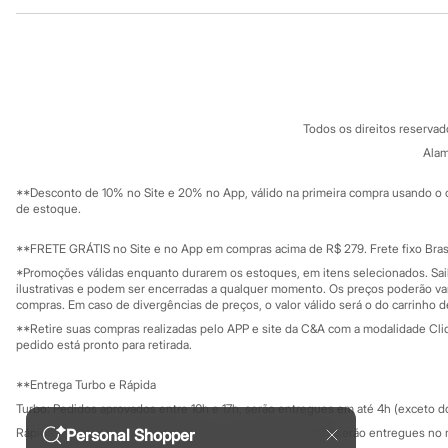
Institucional
Produtos
Sonic
Stitch
Sobre a C&A
Cartão C&A
Beleza
Sobre o cartã
Fornecedores
Kits
Perfumes árabes
Termos e condições
C&A&VC
Novidades
Conheça o pr
Política de privacidade
Cabelos
Todos os direitos reserva
Trabalhe conosco
C&A Pay
Condicionador
Sobre o C&A P
Alam
Escovas e Pentes
Sustentabilidade
Finalizadores
Solicite seu ca
Mapa do site
**Desconto de 10% no Site e 20% no App, válido na primeira compra usando o 
Shampoo
Governança
Investidores
de estoque.
Tratamento
Ouvidoria / Rel
Cuidados com o corpo
Sala de imprensa
Hidratante
Educação fina
**FRETE GRÁTIS no Site e no App em compras acima de R$ 279. Frete fixo Brasi
Privacidade
Protetor solar
Sustentabilida
*Promoções válidas enquanto durarem os estoques, em itens selecionados. Sa
Configuração de cookies
Tratamento
ilustrativas e podem ser encerradas a qualquer momento. Os preços poderão var
Cuidados com o rosto
Minha privacidade
compras. Em caso de divergências de preços, o valor válido será o do carrinho 
Esfoliante
**Retire suas compras realizadas pelo APP e site da C&A com a modalidade Clique
Hidratante
pedido está pronto para retirada.
Protetor solar
Tônicos
**Entrega Turbo e Rápida
Maquiagens
Turbo: Pedidos aprovados entre 10h e 17h, serão entregues em até 4h (exceto d
Base
Batom
Personal Shopper
Rápida: Pedidos com os pagamentos aprovados até as 10h, serão entregues no 