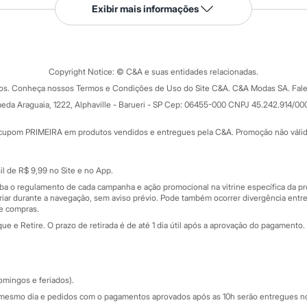
Serviços
Exibir mais informações
Tipos de serviços
o C&A
Clique e retire
Trocas e devoluções
ograma
Copyright Notice: © C&A e suas entidades relacionadas.
Formas de pagamento
dos. Conheça nossos Termos e Condições de Uso do Site C&A. C&A Modas SA. Fale
Todas as vantagens
ay
eda Araguaia, 1222, Alphaville - Barueri - SP Cep: 06455-000 CNPJ 45.242.914/00
Minha C&A
rtão
Cupons de desconto
cupom PRIMEIRA em produtos vendidos e entregues pela C&A. Promoção não válida p
Cartão presente
atórios
Sobre o cartão presente
nceira
l de R$ 9,99 no Site e no App.
de
iba o regulamento de cada campanha e ação promocional na vitrine específica da
iar durante a navegação, sem aviso prévio. Pode também ocorrer divergência entre
de compras.
 e Retire. O prazo de retirada é de até 1 dia útil após a aprovação do pagamento. 
omingos e feriados).
mesmo dia e pedidos com o pagamentos aprovados após as 10h serão entregues no 