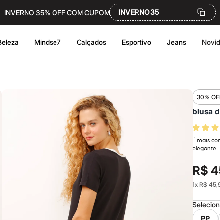
INVERNO35
INVERNO 35% OFF COM CUPOM
Beleza
Mindse7
Calçados
Esportivo
Jeans
Novi
30% OF
blusa d
É mais com
elegante.
R$ 4
1
x
R$ 45,
Selecio
PP