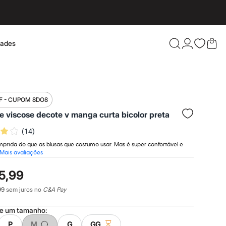
dades
Confira 
F - CUPOM 8DO8
e viscose decote v manga curta bicolor preta
(
14
)
prida do que as blusas que costumo usar. Mas é super confortável e
Mais avaliações
5,99
99
sem juros no
C&A Pay
ne um
tamanho
:
P
M
G
GG