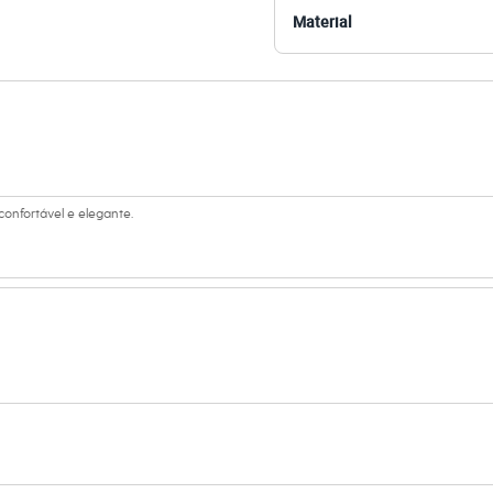
 C&A! ❤
Material
s:
iscose, 4% elastano
 Curta
s
e V
confortável e elegante.
ino