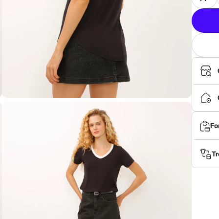
Fo
Tr