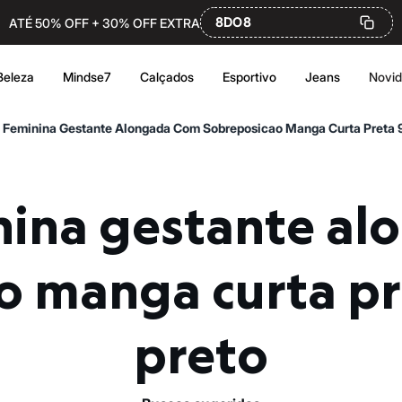
8DO8
ATÉ 50% OFF + 30% OFF EXTRA
Beleza
Mindse7
Calçados
Esportivo
Jeans
Novi
 Feminina Gestante Alongada Com Sobreposicao Manga Curta Preta
o manga curta p
preto