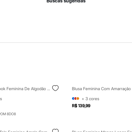
buscas sugeridas
Blusa Baby Look Feminina De Algodão Básica Preta
s
+
3
cores
R$ 139,99
POM 8DO8