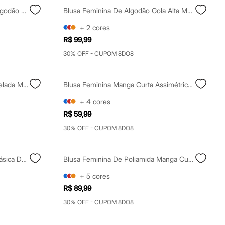
Blusa Baby Look Feminina De Algodão Manga Curta Estampada Vermelha
Blusa Feminina De Algodão Gola Alta Manga Longa Com Recorte Preta
+
2
cores
R$ 99,99
30% OFF - CUPOM 8DO8
Blusa Feminina De Algodão Canelada Manga Curta Marrom
Blusa Feminina Manga Curta Assimétrica Em Malha Preta
+
4
cores
R$ 59,99
30% OFF - CUPOM 8DO8
Camiseta Baby Look Feminina Básica De Poliamida Preta
Blusa Feminina De Poliamida Manga Curta Preta
+
5
cores
R$ 89,99
30% OFF - CUPOM 8DO8