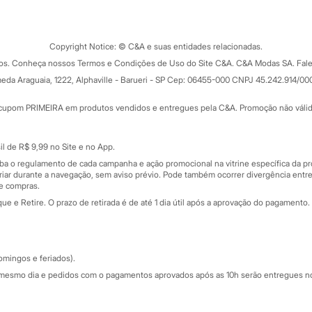
Tipos de serviços
o C&A
Clique e retire
Trocas e devoluções
ograma
Copyright Notice: © C&A e suas entidades relacionadas.
Formas de pagamento
dos. Conheça nossos Termos e Condições de Uso do Site C&A. C&A Modas SA. Fale
Todas as vantagens
ay
eda Araguaia, 1222, Alphaville - Barueri - SP Cep: 06455-000 CNPJ 45.242.914/00
Minha C&A
rtão
Cupons de desconto
cupom PRIMEIRA em produtos vendidos e entregues pela C&A. Promoção não válida p
Cartão presente
atórios
Sobre o cartão presente
nceira
l de R$ 9,99 no Site e no App.
de
iba o regulamento de cada campanha e ação promocional na vitrine específica da
iar durante a navegação, sem aviso prévio. Pode também ocorrer divergência entre
de compras.
 e Retire. O prazo de retirada é de até 1 dia útil após a aprovação do pagamento. 
omingos e feriados).
mesmo dia e pedidos com o pagamentos aprovados após as 10h serão entregues no 
Segurança e qualidade