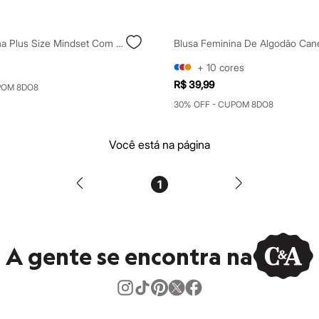
Blusa Feminina Plus Size Mindset Com Franzido Manga Longa Decote Reto Off White
+
10
cores
R$ 39,99
POM 8DO8
30% OFF - CUPOM 8DO8
Você está na página
1
A gente se encontra na