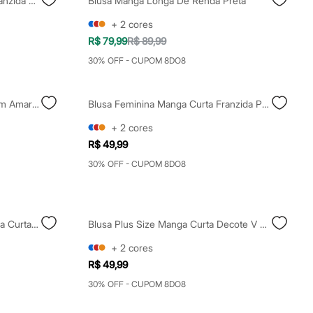
Blusa Feminina Manga Longa Franzida Mindset Plus Size Preta
Blusa Manga Longa De Renda Preta
+
2
cores
R$ 79,99
R$ 89,99
30% OFF - CUPOM 8DO8
Blusa Feminina Manga Curta Com Amarração Preta
Blusa Feminina Manga Curta Franzida Preta
+
2
cores
R$ 49,99
30% OFF - CUPOM 8DO8
Blusa Baby Look Feminina Manga Curta Estampado Off White
Blusa Plus Size Manga Curta Decote V Verde Militar - Preto
+
2
cores
R$ 49,99
30% OFF - CUPOM 8DO8