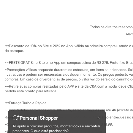
Sobre a C&A
Cartão C&A
Sonic
Sobre o cartã
Fornecedores
Stitch
Termos e condições
Beleza
C&A&VC
Conheça o pr
Kits
Política de privacidade
Perfumes árabes
Todos os direitos reserva
Trabalhe conosco
C&A Pay
Novidades
Sobre o C&A P
Alam
Sustentabilidade
Cabelos
Solicite seu ca
Condicionador
Mapa do site
**Desconto de 10% no Site e 20% no App, válido na primeira compra usando o 
Escovas e Pentes
Governança
Investidores
de estoque.
Finalizadores
Ouvidoria / Rel
Sala de imprensa
Shampoo
Educação fina
**FRETE GRÁTIS no Site e no App em compras acima de R$ 279. Frete fixo Brasi
Tratamento
Privacidade
Cuidados com o corpo
Sustentabilida
*Promoções válidas enquanto durarem os estoques, em itens selecionados. Sa
Configuração de cookies
Hidratante
ilustrativas e podem ser encerradas a qualquer momento. Os preços poderão var
Minha privacidade
Protetor solar
compras. Em caso de divergências de preços, o valor válido será o do carrinho 
Tratamento
**Retire suas compras realizadas pelo APP e site da C&A com a modalidade Clique
Cuidados com o rosto
pedido está pronto para retirada.
Esfoliante
Hidratante
**Entrega Turbo e Rápida
Protetor solar
Turbo: Pedidos aprovados entre 10h e 17h, serão entregues em até 4h (exceto d
Tônicos
Maquiagens
Rápida: Pedidos com os pagamentos aprovados até as 10h, serão entregues no 
Personal Shopper
Base
*O valor do frete para o turbo é R$ 24,99 e para a rápida é R$ 14,99.
Te ajudo a procurar produtos, montar looks e encontrar
Batom
Formas de pagamento
presentes. O que está precisando?
*Essa condição ainda não estará disponível em todas as lojas.