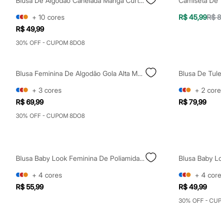
Blusa De Algodão Canelada Manga Curta - Preto
Yessica
Moda esportiva
+
10
cores
R$ 45,99
R$ 8
Acessórios
R$ 49,99
Blusas
Calçados
30% OFF - CUPOM 8DO8
Leggings
Shorts e Bermudas
Tops
Blusa Feminina De Algodão Gola Alta Manga Curta Preta
Moda íntima
Calcinhas
+
3
cores
+
2
core
Cintas e Modeladores
Meias
R$ 69,99
R$ 79,99
Pijamas
30% OFF - CUPOM 8DO8
Sutiãs e Tops
Moda praia
Biquínis
Maiôs
Saídas de praia
Blusa Baby Look Feminina De Poliamida Básica Preta
Personagens
Plus size
+
4
cores
+
4
cor
Blusas e Camisetas
R$ 55,99
R$ 49,99
Calças
Casacos e Jaquetas
30% OFF - CU
Jeans
Moda esportiva