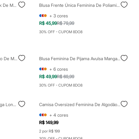
Blusa Básica Feminina Baby Look De Manga Curta Em Malha Ribana Preta
Blusa Frente Única Feminina De Poliamida Preta
+
3
cores
R$ 45,99
R$ 79,99
30% OFF - CUPOM 8DO8
Blusão Básico Alongado Feminino De Moletom Com Recorte Preto
Blusa Feminina De Pijama Avulsa Manga Longa Preta
+
6
cores
R$ 49,99
R$ 69,99
30% OFF - CUPOM 8DO8
Blusa Feminina De Algodão Manga Longa Preta
Camisa Oversized Feminina De Algodão Preta
+
4
cores
R$ 149,99
2 por R$ 199
30% OFF - CUPOM 8DO8