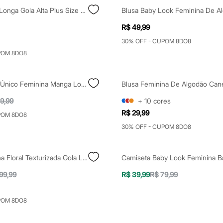
Blusa Manga Longa Gola Alta Plus Size Azul
R$ 49,99
30% OFF - CUPOM 8DO8
POM 8DO8
Blusa Ombro Único Feminina Manga Longa Preta
9,99
+
10
cores
R$ 29,99
POM 8DO8
30% OFF - CUPOM 8DO8
Blusa Feminina Floral Texturizada Gola Laço Mindset Preta
99,99
R$ 39,99
R$ 79,99
POM 8DO8