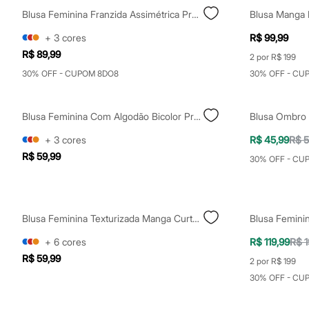
Shorts e Saias
Blusa Feminina Franzida Assimétrica Preta
Vestidos
Masculino
+
3
cores
R$ 99,99
Em alta
R$ 89,99
Dia dos Pais
2 por R$ 199
Inverno
30% OFF - CUPOM 8DO8
30% OFF - CU
Novidades
Roupas
Bermudas
Blusa Feminina Com Algodão Bicolor Preta
Camisas
Calças
+
3
cores
R$ 45,99
R$ 5
Camisetas e Regatas
Casacos e Jaquetas
R$ 59,99
30% OFF - CU
Jeans
Polos
Acessórios
Bolsas e Mochilas
Chapéus e Bonés
Blusa Feminina Texturizada Manga Curta Verde
Cintos
Carteiras
+
6
cores
R$ 119,99
R$ 1
Óculos
R$ 59,99
2 por R$ 199
Relógios
Calçados
30% OFF - CU
Botas
Chinelos