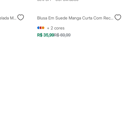
Blusa Feminina De Algodão Canelada Manga Curta Vermelha
Blusa Em Suede Manga Curta Com Recortes Marrom - Areia
+
2
cores
R$ 35,99
R$ 69,99