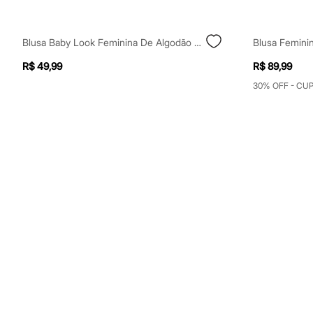
Infantil
Em alta
Arrumadinho para os meninos
Blusa Baby Look Feminina De Algodão Manga Curta Estampada Amarela
Romântico para as meninas
Inverno
R$ 49,99
R$ 89,99
Novidades
Roupas menina
30% OFF - CU
0 a 24 meses
1 a 5 anos
4 a 12 anos
10 a 16 anos
Roupas menino
0 a 24 meses
1 a 5 anos
4 a 12 anos
10 a 16 anos
Acessórios
Recém-nascido
Bolsas e Mochilas
Chapéus
Calçados
Botas
Chinelos
Pantufas
Rasteirinhas