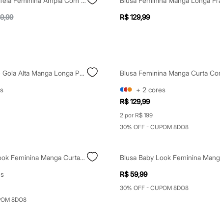
Camiseta De Tela Feminina Ampla Com Patch De Papagaio Manga Curta Decote Redondo Preta
9,99
R$ 129,99
Blusa De Tule Gola Alta Manga Longa Preta
s
+
2
cores
R$ 129,99
2 por R$ 199
30% OFF - CUPOM 8DO8
Blusa Baby Look Feminina Manga Curta Canelada Preta
es
R$ 59,99
30% OFF - CUPOM 8DO8
POM 8DO8