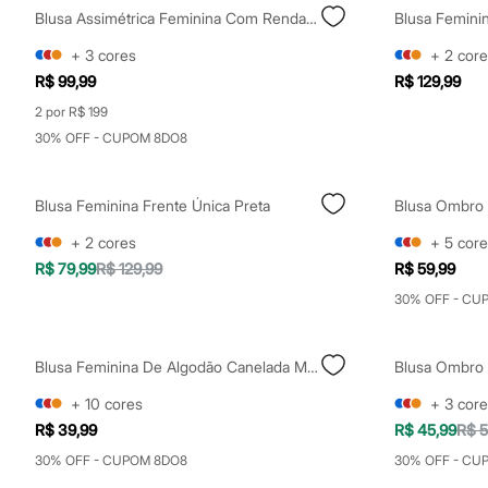
Sapatos
Blusa Assimétrica Feminina Com Renda Preta
Sandálias e Papetes
Tênis
+
3
cores
+
2
core
Moda esportiva
R$ 99,99
R$ 129,99
Acessórios
Bermudas
2 por R$ 199
Camisetas
30% OFF - CUPOM 8DO8
Calças
Calçados
Regatas
Blusa Feminina Frente Única Preta
Moda íntima
Cuecas
+
2
cores
+
5
core
Meias
Pijamas
R$ 79,99
R$ 129,99
R$ 59,99
Moda praia
30% OFF - CU
Personagens
Plus size
Blusas e Camisetas
Calças
Blusa Feminina De Algodão Canelada Manga Curta Verde
Camisas
Casacos e Jaquetas
+
10
cores
+
3
core
Jeans
R$ 39,99
R$ 45,99
R$ 5
Moda esportiva
Shorts e Bermudas
30% OFF - CUPOM 8DO8
30% OFF - CU
Todos os produtos