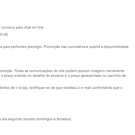
Google store
Apple store
Atendimento
 conosco pelo chat on-line
01-05
Ajuda
Fale conosco
ara perfumes prestígio. Promoção não cumulativa e sujeita a disponibilidade
Nossas lojas
Nossas lojas plus size
Central de ética
 promoção. Todas as comunicações do site podem possuir imagens meramente
 o preço exibido no detalhe do produto e o preço apresentado no carrinho de
Eventos
Antes de ir à loja, certifique-se de que recebeu o e-mail confirmando que o
Especial Dia dos Pais
dia seguinte (exceto domingos e feriados).