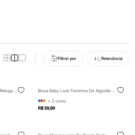
Filtrar por
Relevância
Blusa Feminina Com Amarração Manga Curta Preta
Blusa Baby Look Feminina De Algodão Com Renda Manga Curta Preta
+
2
cores
R$ 59,99