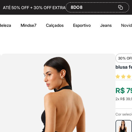
8DO8
ATÉ 50% OFF + 30% OFF EXTRA
Beleza
Mindse7
Calçados
Esportivo
Jeans
Novi
30% OF
blusa f
R$ 7
2
x
R$ 39,
Cor selec