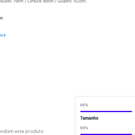
 Busto: 79cm / Cintura: 66cm / Quadril: 102cm.
s:
oliéster 5% elastano
to
↓
anga
 única
ino
eca:
té 40º.
66
%
secadora.
Tamanho
al.
peratura média.
66
%
endam este produto