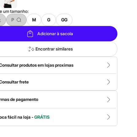
ne um
tamanho
:
P
M
G
GG
Adicionar à sacola
Encontrar similares
Consultar produtos em lojas proximas
Consultar frete
rmas de pagamento
oca fácil na loja -
GRÁTIS