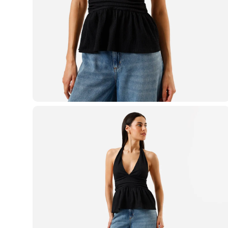
Casacos e Jaquetas
Jeans
Macacões
Saias
Shorts e Bermudas
Vestidos
Acessórios
Bolsas
Bonés e Chapéus
Bijoux
Cintos
Óculos
Relógios
Calçados
Botas
Chinelos
Rasteirinhas
Sandálias
Sapatilhas
Tênis
Marcas
City
Clock House
Mindset
Sawary