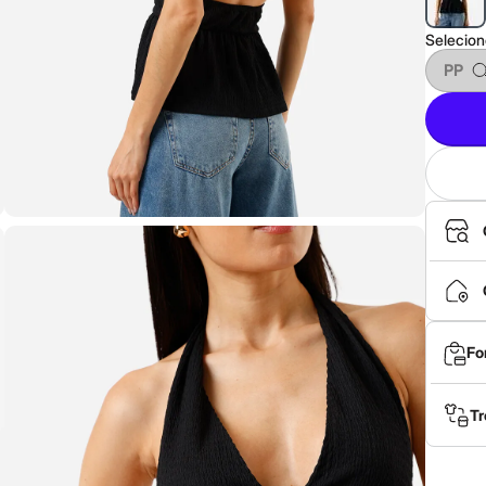
Selecio
PP
Fo
Tr