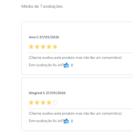
Sapatos
Média de
7
avaliações.
Sandálias e Papetes
Tênis
Moda esportiva
Acessórios
Bermudas
Camisetas
Ana C.
27/05/2026
Calças
Calçados
Regatas
Moda íntima
(Cliente avaliou este produto mas não fez um comentário)
Cuecas
0
Esta avaliação foi útil?
Meias
Pijamas
Moda praia
Personagens
Plus size
Blusas e Camisetas
Hingred C.
27/05/2026
Calças
Camisas
Casacos e Jaquetas
(Cliente avaliou este produto mas não fez um comentário)
Jeans
Moda esportiva
0
Esta avaliação foi útil?
Shorts e Bermudas
Todos os produtos