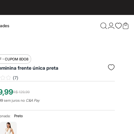
dades
Confira 
F - CUPOM 8DO8
eminina frente única preta
(
7
)
9,99
R$ 129,99
99
sem juros no
C&A Pay
ionada:
Preto