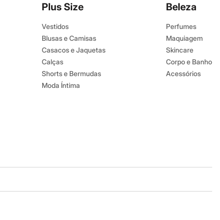
Plus Size
Beleza
Vestidos
Perfumes
Blusas e Camisas
Maquiagem
Casacos e Jaquetas
Skincare
Calças
Corpo e Banho
Shorts e Bermudas
Acessórios
Moda Íntima
Baixe o app
Google store
Apple store