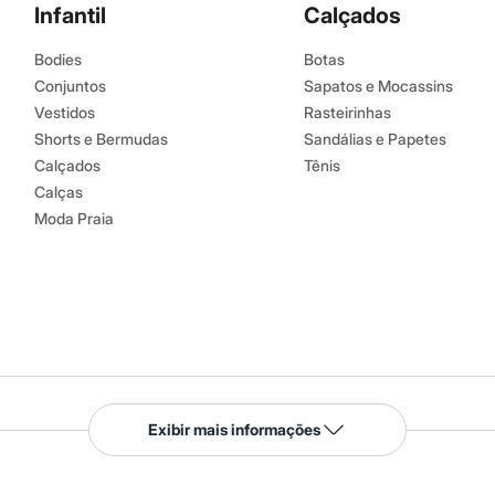
Infantil
Calçados
Bodies
Botas
Conjuntos
Sapatos e Mocassins
Vestidos
Rasteirinhas
Shorts e Bermudas
Sandálias e Papetes
Calçados
Tênis
Calças
Moda Praia
Serviços
Exibir mais informações
Tipos de serviços
o C&A
Clique e retire