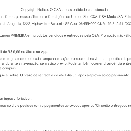
Trocas e devoluções
ograma
Copyright Notice: © C&A e suas entidades relacionadas.
Formas de pagamento
dos. Conheça nossos Termos e Condições de Uso do Site C&A. C&A Modas SA. Fale
Todas as vantagens
ay
eda Araguaia, 1222, Alphaville - Barueri - SP Cep: 06455-000 CNPJ 45.242.914/00
Minha C&A
rtão
Cupons de desconto
cupom PRIMEIRA em produtos vendidos e entregues pela C&A. Promoção não válida p
Cartão presente
atórios
Sobre o cartão presente
nceira
l de R$ 9,99 no Site e no App.
de
iba o regulamento de cada campanha e ação promocional na vitrine específica da
iar durante a navegação, sem aviso prévio. Pode também ocorrer divergência entre
de compras.
 e Retire. O prazo de retirada é de até 1 dia útil após a aprovação do pagamento. 
omingos e feriados).
mesmo dia e pedidos com o pagamentos aprovados após as 10h serão entregues no 
Segurança e qualidade