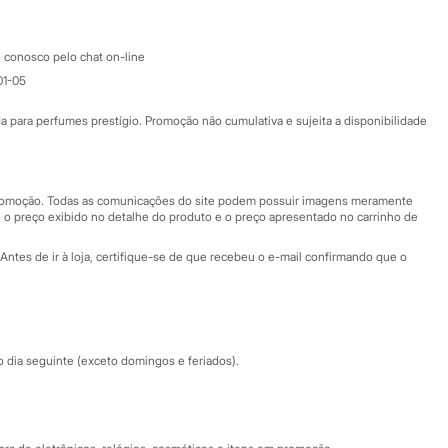
Atendimento
 conosco pelo chat on-line
01-05
Ajuda
Fale conosco
ara perfumes prestígio. Promoção não cumulativa e sujeita a disponibilidade
Nossas lojas
Nossas lojas plus size
Central de ética
 promoção. Todas as comunicações do site podem possuir imagens meramente
 o preço exibido no detalhe do produto e o preço apresentado no carrinho de
Eventos
Antes de ir à loja, certifique-se de que recebeu o e-mail confirmando que o
Especial Dia dos Pais
dia seguinte (exceto domingos e feriados).