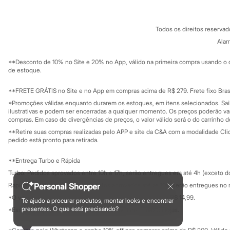
Sonic
Termos e condições
C&A&VC
Stitch
Conheça o pr
Política de privacidade
Beleza
Todos os direitos reserva
Trabalhe conosco
C&A Pay
Kits
Sobre o C&A P
Alam
Perfumes árabes
Sustentabilidade
Novidades
Solicite seu ca
Mapa do site
**Desconto de 10% no Site e 20% no App, válido na primeira compra usando o 
Cabelos
Governança
Investidores
de estoque.
Condicionador
Ouvidoria / Rel
Escovas e Pentes
Sala de imprensa
Finalizadores
Educação fina
**FRETE GRÁTIS no Site e no App em compras acima de R$ 279. Frete fixo Brasi
Privacidade
Shampoo
Sustentabilida
*Promoções válidas enquanto durarem os estoques, em itens selecionados. Sa
Configuração de cookies
Tratamento
ilustrativas e podem ser encerradas a qualquer momento. Os preços poderão var
Cuidados com o corpo
Minha privacidade
compras. Em caso de divergências de preços, o valor válido será o do carrinho 
Hidratante
**Retire suas compras realizadas pelo APP e site da C&A com a modalidade Clique
Protetor solar
pedido está pronto para retirada.
Tratamento
Cuidados com o rosto
**Entrega Turbo e Rápida
Esfoliante
Turbo: Pedidos aprovados entre 10h e 17h, serão entregues em até 4h (exceto d
Hidratante
Protetor solar
Personal Shopper
Rápida: Pedidos com os pagamentos aprovados até as 10h, serão entregues no 
Tônicos
*O valor do frete para o turbo é R$ 24,99 e para a rápida é R$ 14,99.
Te ajudo a procurar produtos, montar looks e encontrar
Maquiagens
Formas de pagamento
presentes. O que está precisando?
*Essa condição ainda não estará disponível em todas as lojas.
Base
Batom