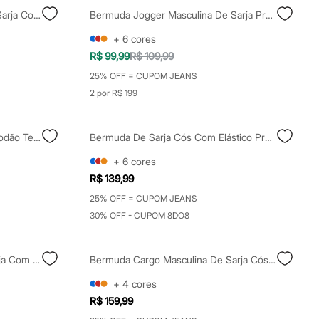
Bermuda Jogger Masculina De Sarja Com Bolsos Cargo Cinza
Bermuda Jogger Masculina De Sarja Preta
+
6
cores
R$ 99,99
R$ 109,99
25% OFF = CUPOM JEANS
2 por R$ 199
Bermuda Reta Masculina De Algodão Texturizada - Preto
Bermuda De Sarja Cós Com Elástico Preta
+
6
cores
R$ 139,99
25% OFF = CUPOM JEANS
30% OFF - CUPOM 8DO8
Bermuda Reta Masculina De Sarja Com Elástico Preta
Bermuda Cargo Masculina De Sarja Cós Elástico Bege
+
4
cores
R$ 159,99