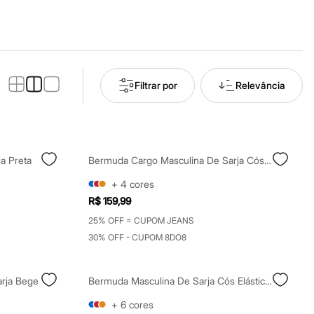
Filtrar por
Relevância
a Preta
Bermuda Cargo Masculina De Sarja Cós Elástico Preta
+
4
cores
R$ 159,99
25% OFF = CUPOM JEANS
30% OFF - CUPOM 8DO8
rja Bege
Bermuda Masculina De Sarja Cós Elástico Com Bolso Preta
+
6
cores