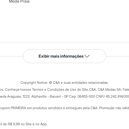
Moda Praia
Serviços
Exibir mais informações
Tipos de serviços
o C&A
Clique e retire
Trocas e devoluções
ograma
Copyright Notice: © C&A e suas entidades relacionadas.
Formas de pagamento
dos. Conheça nossos Termos e Condições de Uso do Site C&A. C&A Modas SA. Fale
Todas as vantagens
ay
eda Araguaia, 1222, Alphaville - Barueri - SP Cep: 06455-000 CNPJ 45.242.914/00
Minha C&A
rtão
Cupons de desconto
cupom PRIMEIRA em produtos vendidos e entregues pela C&A. Promoção não válida p
Cartão presente
atórios
Sobre o cartão presente
nceira
l de R$ 9,99 no Site e no App.