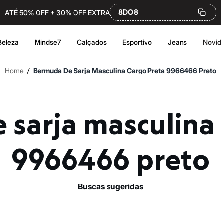
8DO8
ATÉ 50% OFF + 30% OFF EXTRA
Beleza
Mindse7
Calçados
Esportivo
Jeans
Novi
/
Home
Bermuda De Sarja Masculina Cargo Preta 9966466 Preto
9966466 preto
buscas sugeridas