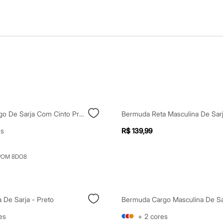
Bermuda Cargo De Sarja Com Cinto Preta
Bermuda Reta Masculina De Sarj
es
R$ 139,99
POM 8DO8
 De Sarja - Preto
Bermuda Cargo Masculina De Sa
es
+
2
cores