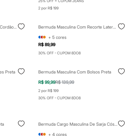
25% OFF = CUPOM JEANS
2 por R$ 199
Bermuda De Sarja Com Elástico Cordão E Bolsos Preta
Bermuda Masculina Com Recorte Lateral Preta
+
5
cores
R$ 89,99
30% OFF - CUPOM 8DO8
es Preta
Bermuda Masculina Com Bolsos Preta
R$ 99,99
R$ 139,99
2 por R$ 199
30% OFF - CUPOM 8DO8
ta
Bermuda Cargo Masculina De Sarja Cós Elástico Marrom
+
4
cores