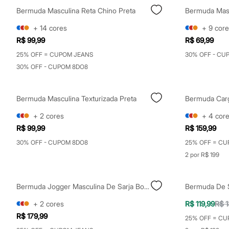
Shorts e Saias
Bermuda Masculina Reta Chino Preta
Bermuda Masc
Vestidos
Masculino
+
14
cores
+
9
core
Em alta
R$ 99,99
R$ 69,99
Dia dos Pais
Inverno
25% OFF = CUPOM JEANS
30% OFF - CU
Novidades
30% OFF - CUPOM 8DO8
Roupas
Bermudas
Camisas
Calças
Bermuda Masculina Texturizada Preta
Camisetas e Regatas
Casacos e Jaquetas
+
2
cores
+
4
cor
Jeans
R$ 99,99
R$ 159,99
Polos
Acessórios
30% OFF - CUPOM 8DO8
25% OFF = CU
Bolsas e Mochilas
2 por R$ 199
Chapéus e Bonés
Cintos
Carteiras
Bermuda Jogger Masculina De Sarja Bolso Cargo Bege
Óculos
Relógios
+
2
cores
R$ 119,99
R$ 1
Calçados
Botas
R$ 179,99
25% OFF = CU
Chinelos