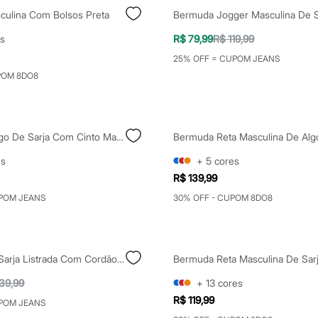
ulina Com Bolsos Preta
s
R$ 79,99
R$ 119,99
25% OFF = CUPOM JEANS
POM 8DO8
Bermuda Cargo De Sarja Com Cinto Marrom
es
+
5
cores
R$ 139,99
POM JEANS
30% OFF - CUPOM 8DO8
Bermuda De Sarja Listrada Com Cordão Preto
39,99
+
13
cores
R$ 119,99
POM JEANS