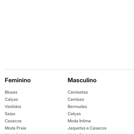
Sandálias
Tênis
Diversão
Marcas
Baby Club
Fifteen
Miss Fifteen
Palomino
Moda íntima
Calcinhas
Cuecas
Meias
Pijamas
Moda praia
Feminino
Biquínis e Maiôs
Masculino
Blusas de proteção
Sungas
Blusas
Camisetas
Personagens
Calças
Camisas
Bluey
Disney
Vestidos
Bermudas
Hello Kitty
Saias
Calças
Homem Aranha
Casacos
Moda Íntima
Minecraft
Naruto
Moda Praia
Jaquetas e Casacos
Patrulha Canina