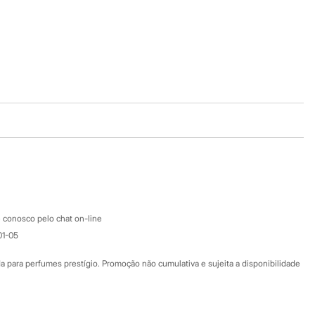
Baixe o app
Google store
Apple store
Atendimento
 conosco pelo chat on-line
01-05
Ajuda
Fale conosco
ara perfumes prestígio. Promoção não cumulativa e sujeita a disponibilidade
Nossas lojas
Nossas lojas plus size
Central de ética