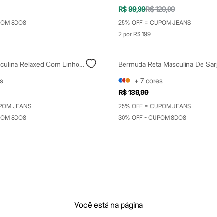
R$ 99,99
R$ 129,99
POM 8DO8
25% OFF = CUPOM JEANS
2 por R$ 199
Bermuda Masculina Relaxed Com Linho Cargo Bege
s
+
7
cores
R$ 139,99
POM JEANS
25% OFF = CUPOM JEANS
POM 8DO8
30% OFF - CUPOM 8DO8
Você está na página