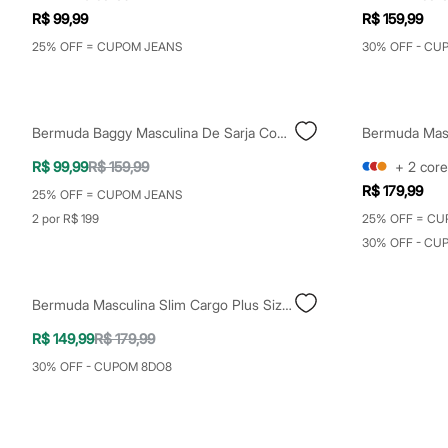
Infantil
R$ 99,99
R$ 159,99
Em alta
Arrumadinho para os meninos
25% OFF = CUPOM JEANS
30% OFF - CU
Romântico para as meninas
Inverno
Novidades
Roupas menina
Bermuda Baggy Masculina De Sarja Com Recorte Off White
0 a 24 meses
1 a 5 anos
R$ 99,99
R$ 159,99
+
2
core
4 a 12 anos
R$ 179,99
10 a 16 anos
25% OFF = CUPOM JEANS
Roupas menino
2 por R$ 199
25% OFF = CU
0 a 24 meses
30% OFF - CU
1 a 5 anos
4 a 12 anos
10 a 16 anos
Acessórios
Bermuda Masculina Slim Cargo Plus Size Bege
Recém-nascido
Bolsas e Mochilas
R$ 149,99
R$ 179,99
Chapéus
30% OFF - CUPOM 8DO8
Calçados
Botas
Chinelos
Pantufas
Rasteirinhas