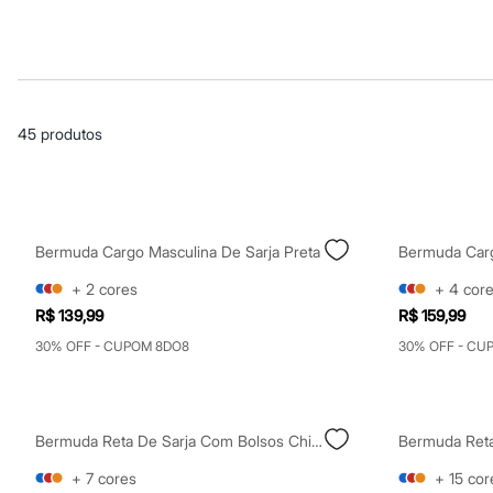
Casacos e Jaquetas
Jeans
Macacões
Saias
Shorts e Bermudas
Vestidos
Acessórios
45
produtos
Bolsas
Bonés e Chapéus
Bijoux
Cintos
Óculos
Relógios
Bermuda Cargo Masculina De Sarja Preta
Calçados
Botas
+
2
cores
+
4
cor
Chinelos
R$ 139,99
R$ 159,99
Rasteirinhas
Sandálias
30% OFF - CUPOM 8DO8
30% OFF - CU
Sapatilhas
Tênis
Marcas
City
Clock House
Bermuda Reta De Sarja Com Bolsos Chino Preto
Bermuda Reta
Mindset
+
7
cores
+
15
cor
Sawary