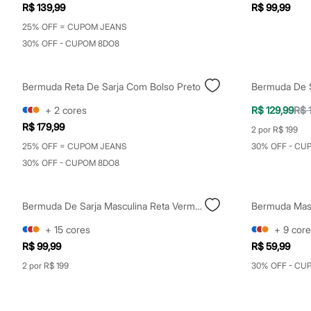
Yessica
R$ 139,99
R$ 99,99
Moda esportiva
25% OFF = CUPOM JEANS
Acessórios
Blusas
30% OFF - CUPOM 8DO8
Calçados
Leggings
Shorts e Bermudas
Bermuda Reta De Sarja Com Bolso Preto
Bermuda De S
Tops
Moda íntima
+
2
cores
R$ 129,99
R$ 
Calcinhas
R$ 179,99
Cintas e Modeladores
2 por R$ 199
Meias
25% OFF = CUPOM JEANS
30% OFF - CU
Pijamas
30% OFF - CUPOM 8DO8
Sutiãs e Tops
Moda praia
Biquínis
Maiôs
Bermuda De Sarja Masculina Reta Vermelha
Bermuda Masc
Saídas de praia
Personagens
+
15
cores
+
9
core
Plus size
R$ 99,99
R$ 59,99
Blusas e Camisetas
Calças
2 por R$ 199
30% OFF - CU
Casacos e Jaquetas
Jeans
Moda esportiva