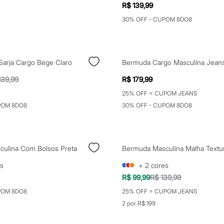
R$ 139,99
30% OFF - CUPOM 8DO8
arja Cargo Bege Claro
Bermuda Cargo Masculina Jeans
139,99
R$ 179,99
25% OFF = CUPOM JEANS
POM 8DO8
30% OFF - CUPOM 8DO8
ulina Com Bolsos Preta
s
+
2
cores
R$ 99,99
R$ 139,99
POM 8DO8
25% OFF = CUPOM JEANS
2 por R$ 199