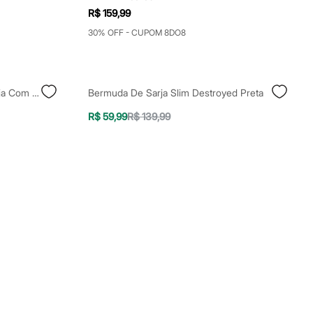
R$ 159,99
30% OFF - CUPOM 8DO8
Bermuda Reta Masculina De Sarja Com Bolsos Chino Cinza
Bermuda De Sarja Slim Destroyed Preta
R$ 59,99
R$ 139,99