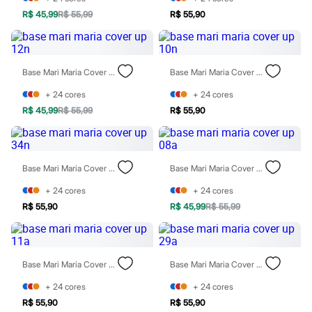
Sawary
Yessica
R$ 45,99
R$ 55,99
R$ 55,90
Moda esportiva
Acessórios
Blusas
Calçados
Base Mari Maria Cover Up 12n
Base Mari Maria Cover Up 10n
Leggings
Shorts e Bermudas
+
24
cores
+
24
cores
Tops
R$ 45,99
R$ 55,99
R$ 55,90
Moda íntima
Calcinhas
Cintas e Modeladores
Meias
Pijamas
Base Mari Maria Cover Up 34n
Base Mari Maria Cover Up 08a
Sutiãs e Tops
Moda praia
+
24
cores
+
24
cores
Biquínis
R$ 55,90
R$ 45,99
R$ 55,99
Maiôs
Saídas de praia
Personagens
Plus size
Base Mari Maria Cover Up 11a
Base Mari Maria Cover Up 29a
Blusas e Camisetas
Calças
+
24
cores
+
24
cores
Casacos e Jaquetas
Jeans
R$ 55,90
R$ 55,90