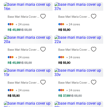
Moda esportiva
Shorts e Saias
Vestidos
Masculino
Base Mari Maria Cover Up 16n
Base Mari Maria Cover Up 37n
Em alta
Dia dos Pais
+
24
cores
+
24
cores
Inverno
R$ 45,99
R$ 55,99
R$ 55,90
Novidades
Roupas
Bermudas
Camisas
Calças
Base Mari Maria Cover Up 20a
Base Mari Maria Cover Up 22a
Camisetas e Regatas
Casacos e Jaquetas
+
24
cores
+
24
cores
Jeans
R$ 45,99
R$ 55,99
R$ 55,90
Polos
Acessórios
Bolsas e Mochilas
Chapéus e Bonés
Base Mari Maria Cover Up 15r
Base Mari Maria Cover Up 33v
Cintos
Carteiras
+
24
cores
+
24
cores
Óculos
Relógios
R$ 55,90
R$ 37,99
R$ 55,90
Calçados
Botas