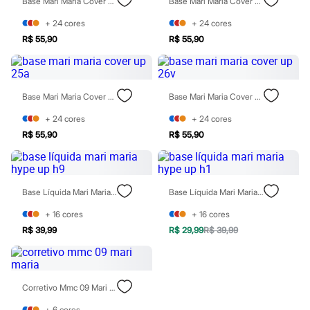
Base Mari Maria Cover Up 27o
Base Mari Maria Cover Up 24n
Todos os produtos
Infantil
+
24
cores
+
24
cores
Em alta
R$ 55,90
R$ 55,90
Arrumadinho para os meninos
Romântico para as meninas
Inverno
Novidades
Roupas menina
Base Mari Maria Cover Up 25a
Base Mari Maria Cover Up 26v
0 a 24 meses
1 a 5 anos
+
24
cores
+
24
cores
4 a 12 anos
R$ 55,90
R$ 55,90
10 a 16 anos
Roupas menino
0 a 24 meses
1 a 5 anos
Base Líquida Mari Maria Hype Up H9
Base Líquida Mari Maria Hype Up H1
4 a 12 anos
10 a 16 anos
+
16
cores
+
16
cores
Acessórios
Recém-nascido
R$ 39,99
R$ 29,99
R$ 39,99
Bolsas e Mochilas
Chapéus
Calçados
Botas
Corretivo Mmc 09 Mari Maria
Chinelos
Pantufas
+
6
cores