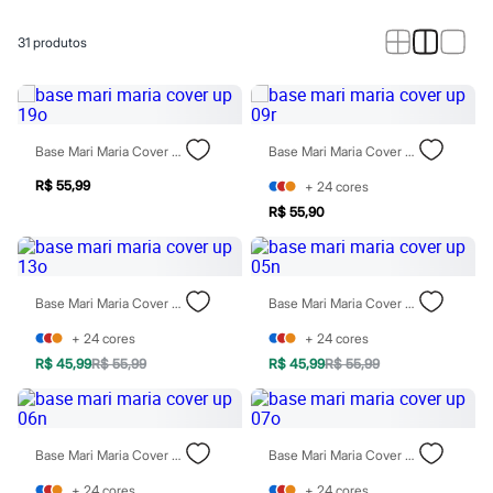
Calças
Casacos e Jaquetas
Jeans
31
produtos
Macacões
Saias
Shorts e Bermudas
Vestidos
Acessórios
Base Mari Maria Cover Up 19o
Base Mari Maria Cover Up 09r
Bolsas
Bonés e Chapéus
R$ 55,99
+
24
cores
Bijoux
R$ 55,90
Cintos
Óculos
Relógios
Calçados
Botas
Base Mari Maria Cover Up 13o
Base Mari Maria Cover Up 05n
Chinelos
Rasteirinhas
+
24
cores
+
24
cores
Sandálias
R$ 45,99
R$ 55,99
R$ 45,99
R$ 55,99
Sapatilhas
Tênis
Marcas
City
Base Mari Maria Cover Up 06n
Base Mari Maria Cover Up 07o
Clock House
Mindset
+
24
cores
+
24
cores