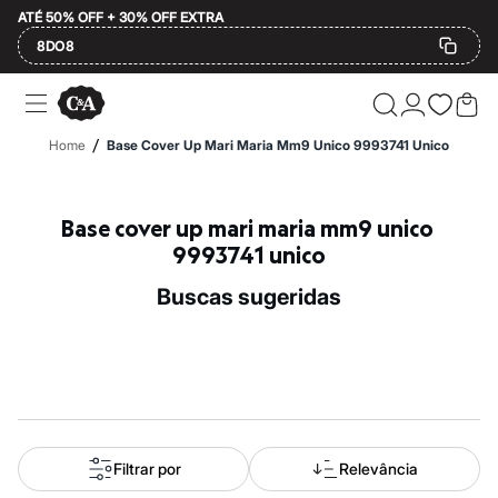
ATÉ 50% OFF + 30% OFF EXTRA
8DO8
Ofertas
Compre por Departamento
Feminino
/
Home
Base Cover Up Mari Maria Mm9 Unico 9993741 Unico
Masculino
Infantil
Calçados
Mindse7
Base cover up mari maria mm9 unico 
Plus Size
9993741 unico
Até 20% off
Até 40% off
buscas sugeridas
Até 60% off
A partir de 60% off
Feminino
Em alta
Inverno
Alfaiataria
Novidades
Roupas
Blusas e Camisetas
Filtrar por
Relevância
Básicos