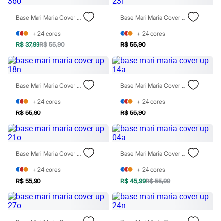
Chinelos
Sapatos
Base Mari Maria Cover Up 36o
Base Mari Maria Cover Up 23r
Sandálias e Papetes
Tênis
+
24
cores
+
24
cores
Moda esportiva
R$ 37,99
R$ 55,90
R$ 55,90
Acessórios
Bermudas
Camisetas
Calças
Calçados
Base Mari Maria Cover Up 18n
Base Mari Maria Cover Up 14a
Regatas
Moda íntima
+
24
cores
+
24
cores
Cuecas
R$ 55,90
R$ 55,90
Meias
Pijamas
Moda praia
Personagens
Base Mari Maria Cover Up 21o
Base Mari Maria Cover Up 04a
Plus size
Blusas e Camisetas
+
24
cores
+
24
cores
Calças
Camisas
R$ 55,90
R$ 45,99
R$ 55,99
Casacos e Jaquetas
Jeans
Moda esportiva
Shorts e Bermudas