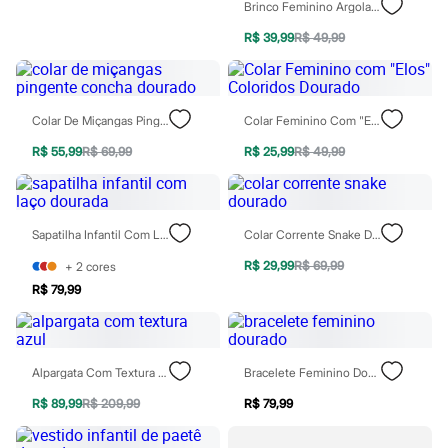
Sawary
Brinco Feminino Argola Concha Dourado
Yessica
R$ 39,99
R$ 49,99
Moda esportiva
Acessórios
Blusas
Calçados
Leggings
Colar De Miçangas Pingente Concha Dourado
Colar Feminino Com "Elos" Coloridos Dourado
Shorts e Bermudas
Tops
R$ 55,99
R$ 69,99
R$ 25,99
R$ 49,99
Moda íntima
Calcinhas
Cintas e Modeladores
Meias
Sapatilha Infantil Com Laço Dourada
Colar Corrente Snake Dourado
Pijamas
Sutiãs e Tops
R$ 29,99
R$ 69,99
+
2
cores
Moda praia
R$ 79,99
Biquínis
Maiôs
Saídas de praia
Personagens
Plus size
Alpargata Com Textura Azul
Bracelete Feminino Dourado
Blusas e Camisetas
Calças
R$ 89,99
R$ 209,99
R$ 79,99
Casacos e Jaquetas
Jeans