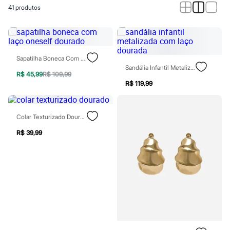
Calças
41
produtos
Casacos e Jaquetas
Jeans
Macacões
Saias
Shorts e Bermudas
Vestidos
Sapatilha Boneca Com Laço Oneself Dourado
Acessórios
Sandália Infantil Metalizada Com Laço Dourada
Bolsas
R$ 45,99
R$ 109,99
Bonés e Chapéus
R$ 119,99
Bijoux
Cintos
Óculos
Colar Texturizado Dourado
Relógios
Calçados
R$ 39,99
Botas
Chinelos
Rasteirinhas
Sandálias
Sapatilhas
Tênis
Marcas
City
Clock House
Mindset