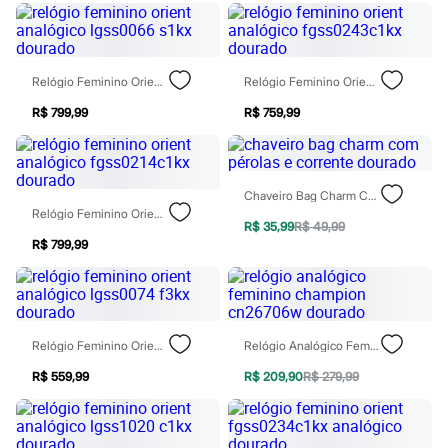
Todos os produtos
Infantil
Em alta
Arrumadinho para os meninos
Romântico para as meninas
Relógio Feminino Orient Analógico Lgss0066 S1kx Dourado
Relógio Feminino Orient Analógico Fgss0243c1kx Dourado
Inverno
R$ 799,99
R$ 759,99
Novidades
Roupas menina
0 a 24 meses
1 a 5 anos
4 a 12 anos
Chaveiro Bag Charm Com Pérolas E Corrente Dourado
10 a 16 anos
Relógio Feminino Orient Analógico Fgss0214c1kx Dourado
Roupas menino
R$ 35,99
R$ 49,99
0 a 24 meses
R$ 799,99
1 a 5 anos
4 a 12 anos
10 a 16 anos
Acessórios
Recém-nascido
Relógio Feminino Orient Analógico Lgss0074 F3kx Dourado
Relógio Analógico Feminino Champion Cn26706w Dourado
Bolsas e Mochilas
Chapéus
R$ 559,99
R$ 209,90
R$ 279,99
Calçados
Botas
Chinelos
Pantufas