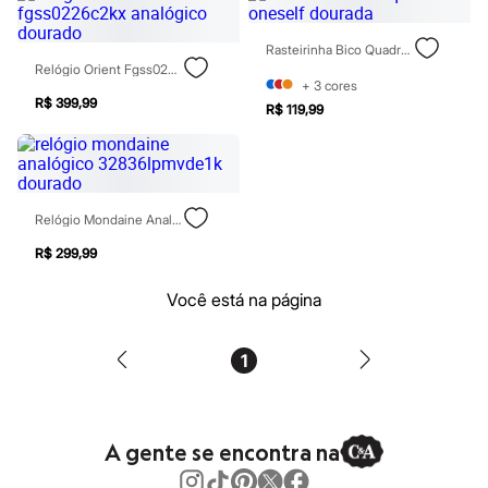
Blush
Corretivo
Rasteirinha Bico Quadrado Oneself Dourada
Gloss
Relógio Orient Fgss0226c2kx Analógico Dourado
Pó facial
+
3
cores
Sombras
R$ 399,99
R$ 119,99
Al Wataniah
Banderas
Beleza C&A
Boca Rosa
Bruna Tavares
Carolina Herrera
Relógio Mondaine Analógico 32836lpmvde1k Dourado
Ciclo
Fran by Franciny Ehlke
R$ 299,99
Jean Paul Gaultier
Lancôme
Você está na página
Mari Maria
Mascavo
Niina Secrets
1
Océane
Payot
Rabanne
Real Techniques
A gente se encontra na
Vizzela
Vult