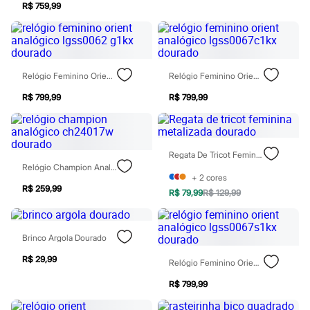
R$ 759,99
Patrulha Canina
Sonic
Stitch
Beleza
Kits
Perfumes árabes
Relógio Feminino Orient Analógico Lgss0062 G1kx Dourado
Relógio Feminino Orient Analógico Lgss0067c1kx Dourado
Novidades
Cabelos
R$ 799,99
R$ 799,99
Condicionador
Escovas e Pentes
Finalizadores
Shampoo
Regata De Tricot Feminina Metalizada Dourado
Tratamento
Relógio Champion Analógico Ch24017w Dourado
Cuidados com o corpo
+
2
cores
Hidratante
R$ 259,99
R$ 79,99
R$ 129,99
Protetor solar
Tratamento
Cuidados com o rosto
Esfoliante
Brinco Argola Dourado
Hidratante
Protetor solar
R$ 29,99
Relógio Feminino Orient Analógico Lgss0067s1kx Dourado
Tônicos
Maquiagens
R$ 799,99
Base
Batom