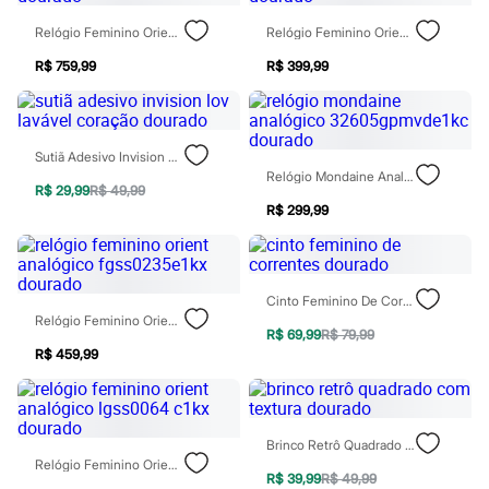
Rasteirinhas
Sandálias
Relógio Feminino Orient Analógico Lgss1020 C1kx Dourado
Relógio Feminino Orient Fgss0234c1kx Analógico Dourado
Tênis
R$ 759,99
R$ 399,99
Diversão
Marcas
Baby Club
Fifteen
Miss Fifteen
Sutiã Adesivo Invision Lov Lavável Coração Dourado
Palomino
Relógio Mondaine Analógico 32605gpmvde1kc Dourado
Moda íntima
R$ 29,99
R$ 49,99
Calcinhas
R$ 299,99
Cuecas
Meias
Pijamas
Moda praia
Cinto Feminino De Correntes Dourado
Biquínis e Maiôs
Relógio Feminino Orient Analógico Fgss0235e1kx Dourado
Blusas de proteção
R$ 69,99
R$ 79,99
Sungas
R$ 459,99
Personagens
Bluey
Disney
Hello Kitty
Homem Aranha
Brinco Retrô Quadrado Com Textura Dourado
Minecraft
Relógio Feminino Orient Analógico Lgss0064 C1kx Dourado
R$ 39,99
R$ 49,99
Naruto