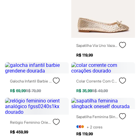
Chinelos
Sapatos
Sandálias e Papetes
Tênis
Moda esportiva
Acessórios
Bermudas
Camisetas
Sapatilha Via Uno Vazada Com Laço Dourada
Calças
Calçados
R$ 119,99
Regatas
Moda íntima
Cuecas
Meias
Pijamas
Galocha Infantil Barbie Grendene Dourada
Colar Corrente Com Corações Dourado
Moda praia
R$ 69,99
R$ 79,99
R$ 35,99
R$ 49,99
Personagens
Plus size
Blusas e Camisetas
Calças
Camisas
Sapatilha Feminina Slingback Oneself Dourada
Casacos e Jaquetas
Relógio Feminino Orient Analógico Fgss0240s1kx Dourado
Jeans
+
2
cores
Moda esportiva
R$ 459,99
R$ 119,99
Shorts e Bermudas