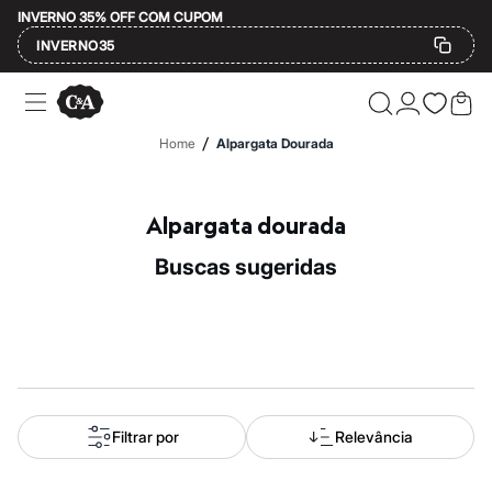
INVERNO 35% OFF COM CUPOM
INVERNO35
Ofertas
Compre por Departamento
Feminino
/
Home
Alpargata Dourada
Masculino
Infantil
Calçados
Mindse7
Alpargata dourada
Plus Size
Até 20% off
buscas sugeridas
Até 40% off
Até 60% off
A partir de 60% off
Feminino
Em alta
Inverno
Alfaiataria
Novidades
Roupas
Filtrar por
Relevância
Blusas e Camisetas
Básicos