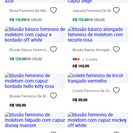
Chinelos
Sapatos
Blusa Feminina De Moletom Com Capuz E Bolso Azul
Jaqueta Feminina De Moletom Esportiva Com Capuz Bege
Sandálias e Papetes
Tênis
R$ 119,99
R$ 139,99
R$ 119,99
R$ 199,99
Moda esportiva
Acessórios
Bermudas
Camisetas
Calças
Blusão Básico Feminino De Moletom Com Capuz E Bordado Off White
Blusão Básico Alongado Feminino De Moletom Com Recorte Rosa
Calçados
Regatas
R$ 129,99
R$ 179,99
+
2
cores
Moda íntima
Cuecas
R$ 149,99
Meias
Pijamas
Moda praia
Personagens
Colete Feminino De Tricot Trançado Vermelho
Plus size
Blusão Feminino De Moletom Com Capuz Bordado Hello Kitty Rosa
Blusas e Camisetas
R$ 99,99
Calças
R$ 199,99
Camisas
Casacos e Jaquetas
Jeans
Moda esportiva
Shorts e Bermudas