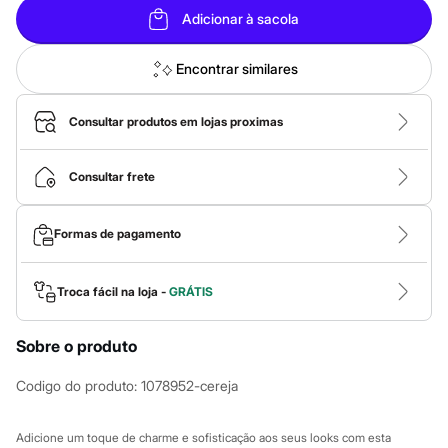
Calças
Adicionar à sacola
Casacos e Jaquetas
Jeans
Macacões
Encontrar similares
Saias
Shorts e Bermudas
Vestidos
Consultar produtos em lojas proximas
Acessórios
Bolsas
Bonés e Chapéus
Consultar frete
Bijoux
Cintos
Óculos
Formas de pagamento
Relógios
Calçados
Botas
Chinelos
Troca fácil na loja -
GRÁTIS
Rasteirinhas
Sandálias
Sapatilhas
Sobre o produto
Tênis
Marcas
Codigo do produto
:
1078952-cereja
City
Clock House
Mindset
Adicione um toque de charme e sofisticação aos seus looks com esta