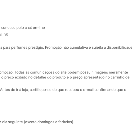
Google store
Apple store
Atendimento
 conosco pelo chat on-line
01-05
Ajuda
Fale conosco
ara perfumes prestígio. Promoção não cumulativa e sujeita a disponibilidade
Nossas lojas
Nossas lojas plus size
Central de ética
 promoção. Todas as comunicações do site podem possuir imagens meramente
 o preço exibido no detalhe do produto e o preço apresentado no carrinho de
Eventos
Antes de ir à loja, certifique-se de que recebeu o e-mail confirmando que o
Especial Dia dos Pais
dia seguinte (exceto domingos e feriados).