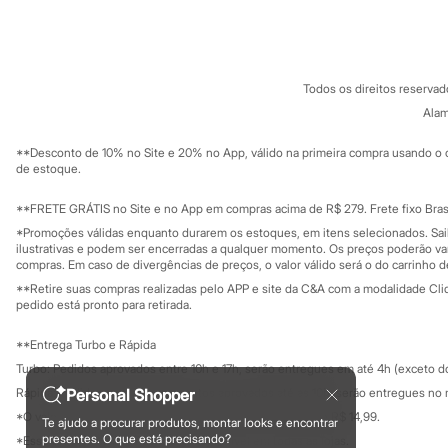
Sobre a C&A
Cartão C&A
Sandálias
Sobre o cartã
Fornecedores
Tênis
Diversão
Termos e condições
C&A&VC
Conheça o pr
Marcas
Política de privacidade
Baby Club
Todos os direitos reserva
Trabalhe conosco
C&A Pay
Fifteen
Sobre o C&A P
Alam
Miss Fifteen
Sustentabilidade
Solicite seu ca
Palomino
Mapa do site
**Desconto de 10% no Site e 20% no App, válido na primeira compra usando o 
Moda íntima
Governança
Investidores
de estoque.
Calcinhas
Ouvidoria / Rel
Cuecas
Sala de imprensa
Educação fina
**FRETE GRÁTIS no Site e no App em compras acima de R$ 279. Frete fixo Brasi
Meias
Privacidade
Pijamas
Sustentabilida
*Promoções válidas enquanto durarem os estoques, em itens selecionados. Sa
Configuração de cookies
Moda praia
ilustrativas e podem ser encerradas a qualquer momento. Os preços poderão var
Biquínis e Maiôs
Minha privacidade
compras. Em caso de divergências de preços, o valor válido será o do carrinho 
Blusas de proteção
**Retire suas compras realizadas pelo APP e site da C&A com a modalidade Clique
Sungas
pedido está pronto para retirada.
Personagens
Bluey
**Entrega Turbo e Rápida
Disney
Turbo: Pedidos aprovados entre 10h e 17h, serão entregues em até 4h (exceto d
Hello Kitty
Homem Aranha
Personal Shopper
Rápida: Pedidos com os pagamentos aprovados até as 10h, serão entregues no 
Minecraft
*O valor do frete para o turbo é R$ 24,99 e para a rápida é R$ 14,99.
Te ajudo a procurar produtos, montar looks e encontrar
Naruto
Formas de pagamento
presentes. O que está precisando?
*Essa condição ainda não estará disponível em todas as lojas.
Patrulha Canina