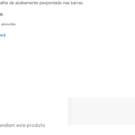
Detalhe de acabamento pespontado nas barras.
s:
 algodão
to
↓
Club
na
eca:
té 40º.
secadora.
al.
peratura média.
úmido.
mendam este produto