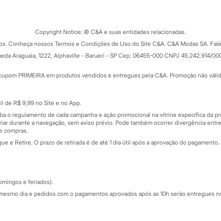
Tipos de serviços
o C&A
Clique e retire
Trocas e devoluções
ograma
Copyright Notice: © C&A e suas entidades relacionadas.
Formas de pagamento
dos. Conheça nossos Termos e Condições de Uso do Site C&A. C&A Modas SA. Fale
Todas as vantagens
ay
eda Araguaia, 1222, Alphaville - Barueri - SP Cep: 06455-000 CNPJ 45.242.914/00
Minha C&A
rtão
Cupons de desconto
cupom PRIMEIRA em produtos vendidos e entregues pela C&A. Promoção não válida p
Cartão presente
atórios
Sobre o cartão presente
nceira
l de R$ 9,99 no Site e no App.
de
iba o regulamento de cada campanha e ação promocional na vitrine específica da
iar durante a navegação, sem aviso prévio. Pode também ocorrer divergência entre
de compras.
 e Retire. O prazo de retirada é de até 1 dia útil após a aprovação do pagamento. 
omingos e feriados).
mesmo dia e pedidos com o pagamentos aprovados após as 10h serão entregues no 
Segurança e qualidade