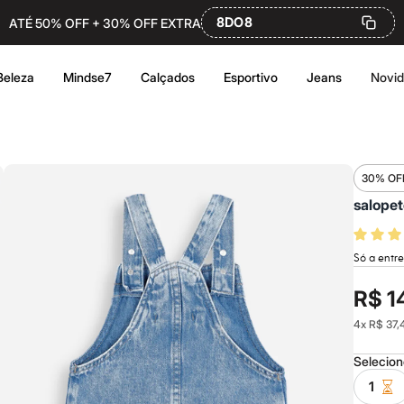
8DO8
ATÉ 50% OFF + 30% OFF EXTRA
Beleza
Mindse7
Calçados
Esportivo
Jeans
Novi
30% OF
salopet
Só a entr
R$ 1
4
x
R$ 37,
Selecio
1