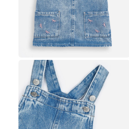
Casacos e Jaquetas
Jeans
Macacões
Saias
Shorts e Bermudas
Vestidos
Acessórios
Bolsas
Bonés e Chapéus
Bijoux
Cintos
Óculos
Relógios
Calçados
Botas
Chinelos
Rasteirinhas
Sandálias
Sapatilhas
Tênis
Marcas
City
Clock House
Mindset
Sawary