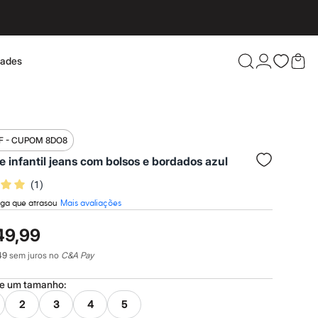
dades
Confira 
F - CUPOM 8DO8
e infantil jeans com bolsos e bordados azul
(
1
)
ega que atrasou
Mais avaliações
49,99
49
sem juros no
C&A Pay
ne um
tamanho
:
2
3
4
5