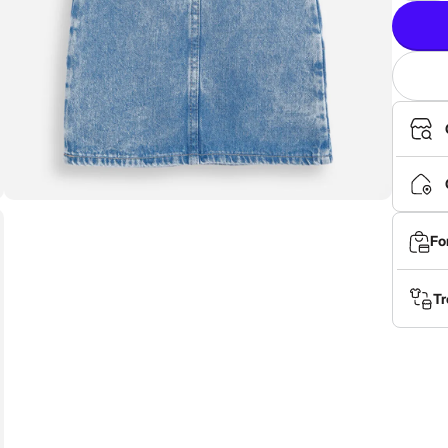
Fo
Tr