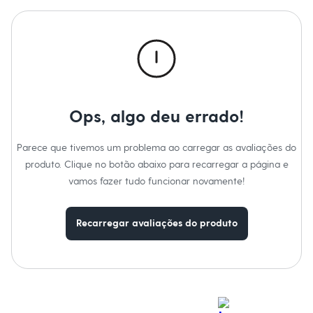
Gênero
:
Menina
Moda esportiva
Shorts e Saias
Cuidados com a peca:
Vestidos
Masculino
Lavar à temperatura máxima de 40ºC.
Em alta
Proibido o alvejamento.
Inverno
Secagem mecânica à temperatura baixa.
Secagem em varal.
Novidades
Passar a temperatura baixa.
Roupas
Não lavar a seco.
Bermudas
Ops, algo deu errado!
Não limpar a úmido.
Camisas
Calças
Camisetas e Regatas
Parece que tivemos um problema ao carregar as avaliações do
Casacos e Jaquetas
produto. Clique no botão abaixo para recarregar a página e
Jeans
vamos fazer tudo funcionar novamente!
Polos
Acessórios
Bolsas e Mochilas
Chapéus e Bonés
Recarregar avaliações do produto
Cintos
Carteiras
Óculos
Relógios
Calçados
Botas
Chinelos