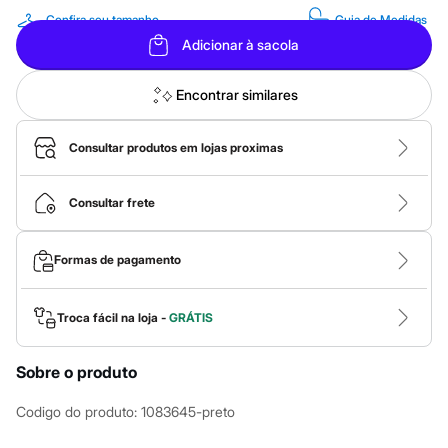
Calças
Confira seu tamanho
Guia de Medidas
Casacos e Jaquetas
Jeans
Adicionar à sacola
Macacões
Saias
Encontrar similares
Shorts e Bermudas
Vestidos
Acessórios
Consultar produtos em lojas proximas
Bolsas
Bonés e Chapéus
Bijoux
Cintos
Consultar frete
Óculos
Relógios
Calçados
Formas de pagamento
Botas
Chinelos
Rasteirinhas
Troca fácil na loja -
GRÁTIS
Sandálias
Sapatilhas
Tênis
Sobre o produto
Marcas
City
Codigo do produto
:
1083645-preto
Clock House
Mindset