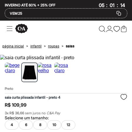
:
:
05
01
14
INVERNO ATÉ 60% + 25% OFF
VEM25
Ofertas
Compre por Departamento
Feminino
Masculino
página inicial
infantil
roupas
saias
>
>
>
Infantil
Calçados
Mindse7
Plus Size
Até 20% off
Até 40% off
Até 60% off
A partir de 60% off
Preto
Feminino
Em alta
saia curta plissada infantil - preto 4
Inverno
R$ 109,99
Alfaiataria
Novidades
3
x
R$ 36,66
sem juros no
C&A Pay
Roupas
Selecione um
tamanho
:
Blusas e Camisetas
4
6
8
10
12
Básicos