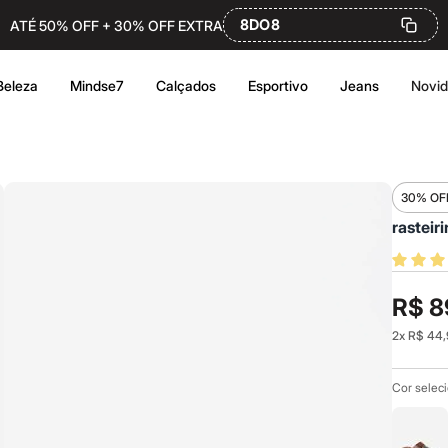
8DO8
ATÉ 50% OFF + 30% OFF EXTRA
Beleza
Mindse7
Calçados
Esportivo
Jeans
Novi
30% OF
rasteir
R$ 8
2
x
R$ 44,
Cor selec