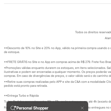
Institucional
Produtos
Sandálias
Tênis
Sobre a C&A
Cartão C&A
Diversão
Sobre o cartã
Fornecedores
Marcas
Baby Club
Termos e condições
C&A&VC
Fifteen
Conheça o pr
Política de privacidade
Miss Fifteen
Todos os direitos reserva
Trabalhe conosco
C&A Pay
Palomino
Sobre o C&A P
Alam
Moda íntima
Sustentabilidade
Calcinhas
Solicite seu ca
Mapa do site
Cuecas
**Desconto de 10% no Site e 20% no App, válido na primeira compra usando o 
Governança
Investidores
de estoque.
Meias
Ouvidoria / Rel
Pijamas
Sala de imprensa
Moda praia
Educação fina
**FRETE GRÁTIS no Site e no App em compras acima de R$ 279. Frete fixo Brasi
Biquínis e Maiôs
Privacidade
Sustentabilida
*Promoções válidas enquanto durarem os estoques, em itens selecionados. Sa
Configuração de cookies
Blusas de proteção
ilustrativas e podem ser encerradas a qualquer momento. Os preços poderão var
Sungas
Minha privacidade
compras. Em caso de divergências de preços, o valor válido será o do carrinho 
Personagens
**Retire suas compras realizadas pelo APP e site da C&A com a modalidade Clique
Bluey
pedido está pronto para retirada.
Disney
Hello Kitty
**Entrega Turbo e Rápida
Homem Aranha
Minecraft
Turbo: Pedidos aprovados entre 10h e 17h, serão entregues em até 4h (exceto d
Naruto
Rápida: Pedidos com os pagamentos aprovados até as 10h, serão entregues no 
Personal Shopper
Patrulha Canina