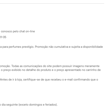
Baixe o app
Google store
Apple store
Atendimento
 conosco pelo chat on-line
01-05
Ajuda
Fale conosco
ara perfumes prestígio. Promoção não cumulativa e sujeita a disponibilidade
Nossas lojas
Nossas lojas plus size
Central de ética
 promoção. Todas as comunicações do site podem possuir imagens meramente
 o preço exibido no detalhe do produto e o preço apresentado no carrinho de
Eventos
Antes de ir à loja, certifique-se de que recebeu o e-mail confirmando que o
Especial Dia dos Pais
dia seguinte (exceto domingos e feriados).