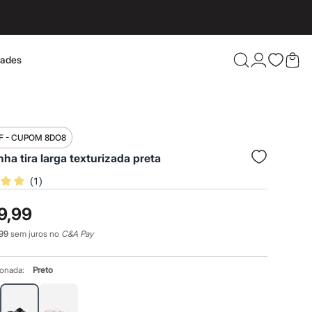
dades
Confira 
F - CUPOM 8DO8
inha tira larga texturizada preta
(
1
)
9,99
99
sem juros no
C&A Pay
ionada:
Preto