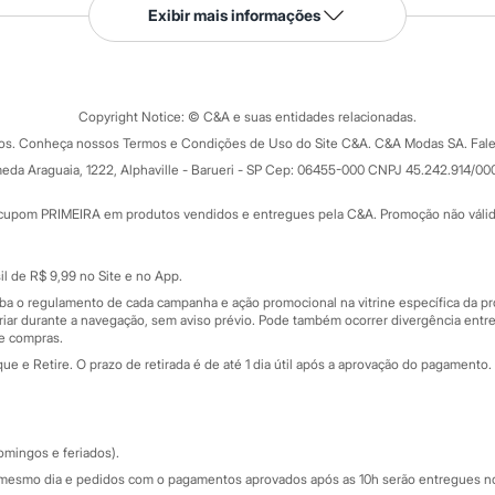
Serviços
Exibir mais informações
Tipos de serviços
o C&A
Clique e retire
Trocas e devoluções
ograma
Copyright Notice: © C&A e suas entidades relacionadas.
Formas de pagamento
dos. Conheça nossos Termos e Condições de Uso do Site C&A. C&A Modas SA. Fale
Todas as vantagens
ay
eda Araguaia, 1222, Alphaville - Barueri - SP Cep: 06455-000 CNPJ 45.242.914/00
Minha C&A
rtão
Cupons de desconto
cupom PRIMEIRA em produtos vendidos e entregues pela C&A. Promoção não válida p
Cartão presente
atórios
Sobre o cartão presente
nceira
l de R$ 9,99 no Site e no App.
de
iba o regulamento de cada campanha e ação promocional na vitrine específica da
iar durante a navegação, sem aviso prévio. Pode também ocorrer divergência entre
de compras.
 e Retire. O prazo de retirada é de até 1 dia útil após a aprovação do pagamento. 
omingos e feriados).
mesmo dia e pedidos com o pagamentos aprovados após as 10h serão entregues no 