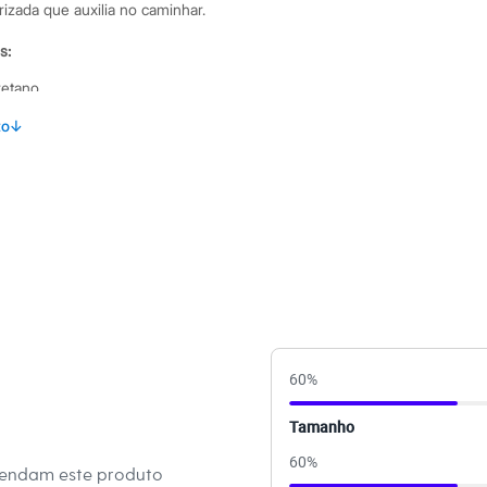
izada que auxilia no caminhar.
s:
retano
to
↓
ino
60
%
Tamanho
60
%
mendam este produto