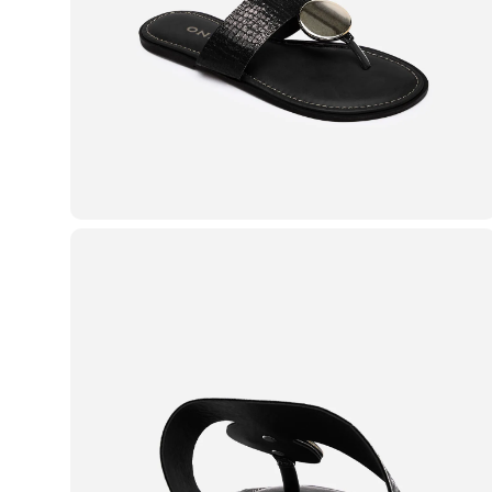
Casacos e Jaquetas
Jeans
Macacões
Saias
Shorts e Bermudas
Vestidos
Acessórios
Bolsas
Bonés e Chapéus
Bijoux
Cintos
Óculos
Relógios
Calçados
Botas
Chinelos
Rasteirinhas
Sandálias
Sapatilhas
Tênis
Marcas
City
Clock House
Mindset
Sawary