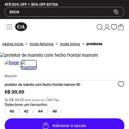
ATÉ 50% OFF + 30% OFF EXTRA
8DO8
Ofertas
Compre por Departamento
Feminino
Masculino
página inicial
moda feminina
moda íntima
protetores
>
>
>
Infantil
Calçados
Mindse7
Plus Size
Até 20% off
Até 40% off
Marrom
Até 60% off
A partir de 60% off
protetor de mamilo com fecho frontal marrom 40
Feminino
R$ 99,99
Em alta
Inverno
3
x
R$ 33,33
sem juros no
C&A Pay
Alfaiataria
Selecione um
tamanho
:
Novidades
40
42
44
46
Roupas
Blusas e Camisetas
Básicos
Adicionar à sacola