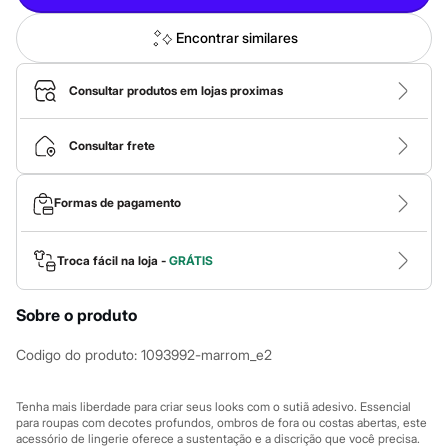
Calças
Casacos e Jaquetas
Jeans
Encontrar similares
Macacões
Saias
Shorts e Bermudas
Consultar produtos em lojas proximas
Vestidos
Acessórios
Bolsas
Consultar frete
Bonés e Chapéus
Bijoux
Cintos
Formas de pagamento
Óculos
Relógios
Calçados
Troca fácil na loja -
GRÁTIS
Botas
Chinelos
Rasteirinhas
Sobre o produto
Sandálias
Sapatilhas
Codigo do produto
:
1093992-marrom_e2
Tênis
Marcas
City
Tenha mais liberdade para criar seus looks com o sutiã adesivo. Essencial
Clock House
para roupas com decotes profundos, ombros de fora ou costas abertas, este
Mindset
acessório de lingerie oferece a sustentação e a discrição que você precisa.