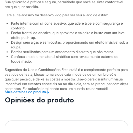
Sawary
Sua aplicação é prática e segura, permitindo que você se sinta confortável
Yessica
em qualquer ocasião.
Moda esportiva
Este sutiã adesivo foi desenvolvido para ser seu aliado de estilo:
Acessórios
Blusas
Parte interna com silicone adesivo, que adere à pele com segurança e
Calçados
conforto.
Leggings
Fecho frontal de encaixe, que aproxima e valoriza o busto com um leve
efeito push-up.
Shorts e Bermudas
Design sem alças e sem costas, proporcionando um efeito invisível sob a
Tops
roupa.
Moda íntima
Bordas serrilhadas para um acabamento discreto que não marca.
Calcinhas
Confeccionado em material sintético com revestimento externo de
Cintas e Modeladores
toque macio.
Meias
Sugestões de Uso e Combinações Este sutiã é o complemento perfeito para
Pijamas
vestidos de festa, blusas tomara que caia, modelos de um ombro só e
Sutiãs e Tops
qualquer peça que deixe as costas à mostra. Use-o para garantir um visual
Moda praia
impecável em eventos especiais ou no dia a dia, sem se preocupar com alças
Biquínis
aparentes. É a solução inteligente para um guarda-roupa versátil.
Maiôs
↓
Mais detalhes do produto
Saídas de praia
A gente se encontra na C&A! ❤
Opiniões do produto
Personagens
Informacoes gerais:
Plus size
Blusas e Camisetas
Material
:
50% poliuretano, 30% poliéster, 20% cola de silicone
Cor
:
Marrom
Calças
Marcas
:
C&A
Casacos e Jaquetas
Gênero
:
Feminino
Jeans