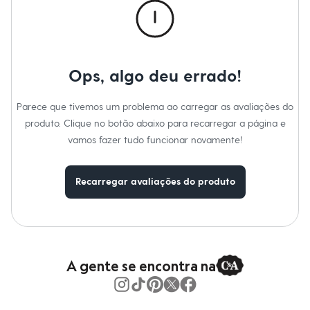
Moda esportiva
Cuidados com a peca:
Shorts e Saias
Vestidos
Não lavar na máquina.
Masculino
Proibido o alvejamento.
Secagem em varal por gotejamento.
Em alta
Não passar.
Dia dos Pais
Ops, algo deu errado!
Não lavar a seco.
Inverno
Limpeza a úmido processo normal.
Novidades
Roupas
Parece que tivemos um problema ao carregar as avaliações do
Bermudas
produto. Clique no botão abaixo para recarregar a página e
Camisas
vamos fazer tudo funcionar novamente!
Calças
Camisetas e Regatas
Casacos e Jaquetas
Jeans
Recarregar avaliações do produto
Polos
Acessórios
Bolsas e Mochilas
Chapéus e Bonés
Cintos
Carteiras
A gente se encontra na
Óculos
Relógios
Calçados
Botas