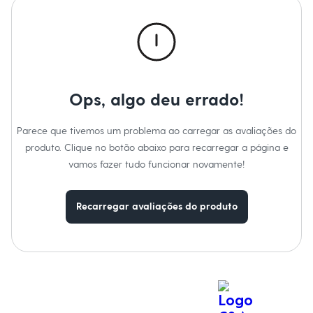
Moda esportiva
Informacoes gerais:
Shorts e Saias
Material
:
100% algodão
Vestidos
Cor
:
Verde
Masculino
Marcas
:
Angelo Lítrico
Em alta
Tipo
:
Polo
Dia dos Pais
Gênero
:
Masculino
Inverno
Novidades
Ops, algo deu errado!
Roupas
Bermudas
Camisas
Parece que tivemos um problema ao carregar as avaliações do
Calças
produto. Clique no botão abaixo para recarregar a página e
Camisetas e Regatas
vamos fazer tudo funcionar novamente!
Casacos e Jaquetas
Jeans
Polos
Acessórios
Recarregar avaliações do produto
Bolsas e Mochilas
Chapéus e Bonés
Cintos
Carteiras
Óculos
Relógios
Calçados
Botas