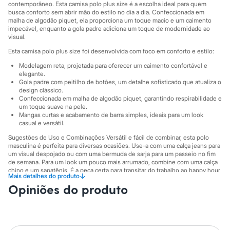
Sawary
contemporâneo. Esta camisa polo plus size é a escolha ideal para quem
Yessica
busca conforto sem abrir mão do estilo no dia a dia. Confeccionada em
Moda esportiva
malha de algodão piquet, ela proporciona um toque macio e um caimento
impecável, enquanto a gola padre adiciona um toque de modernidade ao
Acessórios
visual.
Blusas
Calçados
Esta camisa polo plus size foi desenvolvida com foco em conforto e estilo:
Leggings
Modelagem reta, projetada para oferecer um caimento confortável e
Shorts e Bermudas
elegante.
Tops
Gola padre com peitilho de botões, um detalhe sofisticado que atualiza o
Moda íntima
design clássico.
Calcinhas
Confeccionada em malha de algodão piquet, garantindo respirabilidade e
Cintas e Modeladores
um toque suave na pele.
Meias
Mangas curtas e acabamento de barra simples, ideais para um look
Pijamas
casual e versátil.
Sutiãs e Tops
Sugestões de Uso e Combinações Versátil e fácil de combinar, esta polo
Moda praia
masculina é perfeita para diversas ocasiões. Use-a com uma calça jeans para
Biquínis
um visual despojado ou com uma bermuda de sarja para um passeio no fim
Maiôs
de semana. Para um look um pouco mais arrumado, combine com uma calça
Saídas de praia
chino e um sapatênis. É a peça certa para transitar do trabalho ao happy hour
↓
Mais detalhes do produto
Personagens
com muito estilo.
Plus size
Opiniões do produto
A gente se encontra na C&A! ❤
Blusas e Camisetas
Calças
O Modelo veste tamanho GG1.
Casacos e Jaquetas
Jeans