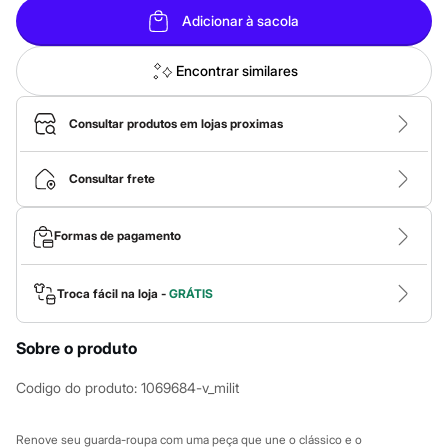
Calças
Casacos e Jaquetas
Adicionar à sacola
Jeans
Macacões
Encontrar similares
Saias
Shorts e Bermudas
Vestidos
Consultar produtos em lojas proximas
Acessórios
Bolsas
Bonés e Chapéus
Consultar frete
Bijoux
Cintos
Óculos
Relógios
Formas de pagamento
Calçados
Botas
Chinelos
Troca fácil na loja -
GRÁTIS
Rasteirinhas
Sandálias
Sapatilhas
Sobre o produto
Tênis
Marcas
Codigo do produto
:
1069684-v_milit
City
Clock House
Mindset
Renove seu guarda-roupa com uma peça que une o clássico e o