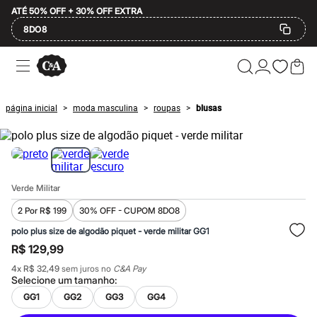
ATÉ 50% OFF + 30% OFF EXTRA
8DO8
Ofertas
Compre por Departamento
Feminino
Masculino
página inicial
moda masculina
roupas
blusas
>
>
>
Infantil
Calçados
Mindse7
Plus Size
Até 20% off
Até 40% off
Verde Militar
Até 60% off
A partir de 60% off
2 Por R$ 199
30% OFF - CUPOM 8DO8
Feminino
Em alta
polo plus size de algodão piquet - verde militar GG1
Inverno
R$ 129,99
Alfaiataria
Novidades
4
x
R$ 32,49
sem juros no
C&A Pay
Roupas
Selecione um
tamanho
:
Blusas e Camisetas
GG1
GG2
GG3
GG4
Básicos