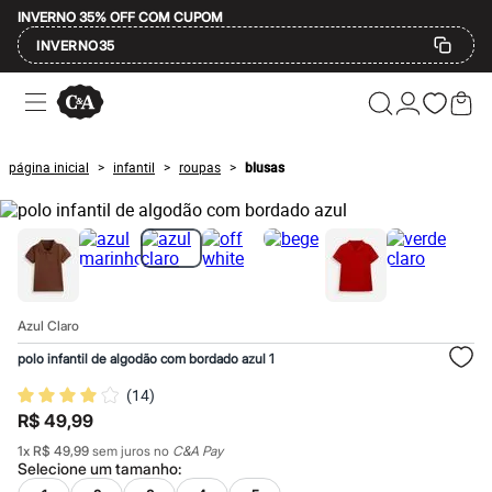
INVERNO 35% OFF COM CUPOM
INVERNO35
Ofertas
Compre por Departamento
Feminino
Masculino
página inicial
infantil
roupas
blusas
>
>
>
Infantil
Calçados
Mindse7
Plus Size
Até 20% off
Até 40% off
Até 60% off
A partir de 60% off
Azul Claro
Feminino
Em alta
polo infantil de algodão com bordado azul 1
Inverno
(
14
)
Alfaiataria
Novidades
R$ 49,99
Roupas
1
x
R$ 49,99
sem juros no
C&A Pay
Blusas e Camisetas
Selecione um
tamanho
:
Básicos