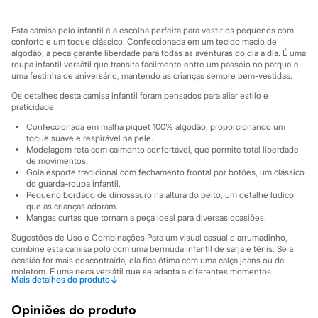
Sawary
Yessica
Moda esportiva
Esta camisa polo infantil é a escolha perfeita para vestir os pequenos com
Acessórios
conforto e um toque clássico. Confeccionada em um tecido macio de
Blusas
algodão, a peça garante liberdade para todas as aventuras do dia a dia. É uma
roupa infantil versátil que transita facilmente entre um passeio no parque e
Calçados
uma festinha de aniversário, mantendo as crianças sempre bem-vestidas.
Leggings
Shorts e Bermudas
Os detalhes desta camisa infantil foram pensados para aliar estilo e
Tops
praticidade:
Moda íntima
Confeccionada em malha piquet 100% algodão, proporcionando um
Calcinhas
toque suave e respirável na pele.
Cintas e Modeladores
Modelagem reta com caimento confortável, que permite total liberdade
Meias
de movimentos.
Pijamas
Gola esporte tradicional com fechamento frontal por botões, um clássico
Sutiãs e Tops
do guarda-roupa infantil.
Moda praia
Pequeno bordado de dinossauro na altura do peito, um detalhe lúdico
Biquínis
que as crianças adoram.
Mangas curtas que tornam a peça ideal para diversas ocasiões.
Maiôs
Saídas de praia
Sugestões de Uso e Combinações Para um visual casual e arrumadinho,
Personagens
combine esta camisa polo com uma bermuda infantil de sarja e tênis. Se a
Plus size
ocasião for mais descontraída, ela fica ótima com uma calça jeans ou de
Blusas e Camisetas
moletom. É uma peça versátil que se adapta a diferentes momentos,
↓
Mais detalhes do produto
Calças
garantindo que seu pequeno esteja sempre pronto para a diversão com
muito estilo.
Casacos e Jaquetas
Opiniões do produto
Jeans
A gente se encontra na C&A! ❤