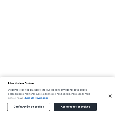
Privacidade e Cookies
Utilizamos cookies em nosso site que podem armazenar seus dados
pessoais para melhorar sua experiência e navegação. Para saber mais
acesse nosso
Aviso de Privacidade
Configuração de cookies
Aceitar todos os cookies