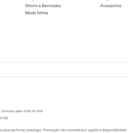
Shorts e Bermudas
Acessórios
Moda Íntima
Baixe o app
Google store
Apple store
Atendimento
 conosco pelo chat on-line
01-05
Ajuda
Fale conosco
ara perfumes prestígio. Promoção não cumulativa e sujeita a disponibilidade