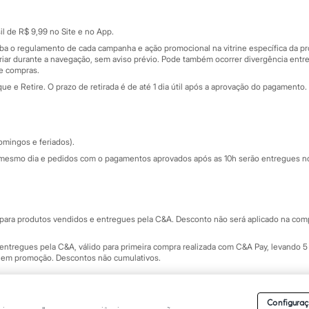
Cartão presente
atórios
Sobre o cartão presente
nceira
l de R$ 9,99 no Site e no App.
de
iba o regulamento de cada campanha e ação promocional na vitrine específica da
iar durante a navegação, sem aviso prévio. Pode também ocorrer divergência entre
de compras.
 e Retire. O prazo de retirada é de até 1 dia útil após a aprovação do pagamento. 
omingos e feriados).
mesmo dia e pedidos com o pagamentos aprovados após as 10h serão entregues no 
Segurança e qualidade
ara produtos vendidos e entregues pela C&A. Desconto não será aplicado na compr
ntregues pela C&A, válido para primeira compra realizada com C&A Pay, levando 5 
s em promoção. Descontos não cumulativos.
rvados.
Conheça nossos Termos e Condições de Uso do Site C&A
. C&A Modas SA.
Configuraç