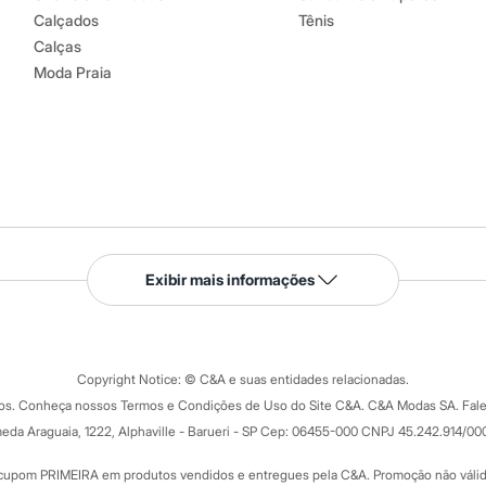
Calçados
Tênis
Calças
Moda Praia
Serviços
Exibir mais informações
Tipos de serviços
o C&A
Clique e retire
Trocas e devoluções
ograma
Copyright Notice: © C&A e suas entidades relacionadas.
Formas de pagamento
dos. Conheça nossos Termos e Condições de Uso do Site C&A. C&A Modas SA. Fale
Todas as vantagens
ay
eda Araguaia, 1222, Alphaville - Barueri - SP Cep: 06455-000 CNPJ 45.242.914/00
Minha C&A
rtão
Cupons de desconto
cupom PRIMEIRA em produtos vendidos e entregues pela C&A. Promoção não válida p