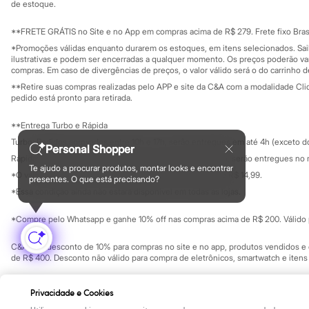
Clock House
Investidores
de estoque.
Ouvidoria / Rel
Mindset
Sala de imprensa
Sawary
Educação fina
**FRETE GRÁTIS no Site e no App em compras acima de R$ 279. Frete fixo Brasi
Yessica
Privacidade
Sustentabilida
*Promoções válidas enquanto durarem os estoques, em itens selecionados. Sa
Moda esportiva
Configuração de cookies
ilustrativas e podem ser encerradas a qualquer momento. Os preços poderão var
Acessórios
Minha privacidade
compras. Em caso de divergências de preços, o valor válido será o do carrinho 
Blusas
**Retire suas compras realizadas pelo APP e site da C&A com a modalidade Clique
Calçados
pedido está pronto para retirada.
Leggings
Shorts e Bermudas
**Entrega Turbo e Rápida
Tops
Moda íntima
Turbo: Pedidos aprovados entre 10h e 17h, serão entregues em até 4h (exceto d
Personal Shopper
Calcinhas
Rápida: Pedidos com os pagamentos aprovados até as 10h, serão entregues no 
Cintas e Modeladores
Te ajudo a procurar produtos, montar looks e encontrar
*O valor do frete para o turbo é R$ 24,99 e para a rápida é R$ 14,99.
Meias
presentes. O que está precisando?
Formas de pagamento
Pijamas
*Essa condição ainda não estará disponível em todas as lojas.
Sutiãs e Tops
Moda praia
*Compre pelo Whatsapp e ganhe 10% off nas compras acima de R$ 200. Válido p
Biquínis
Maiôs
C&A Pay: desconto de 10% para compras no site e no app, produtos vendidos e e
Saídas de praia
de R$ 400. Desconto não válido para compra de eletrônicos, smartwatch e iten
Personagens
Plus size
Copyright Notice: © C&A e suas entidades relacionadas. Todos os direitos rese
Blusas e Camisetas
Privacidade e Cookies
SP Cep: 06455-000 CNPJ 45.242.914/0001-05
Calças