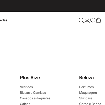
dades
Confira 
Plus Size
Beleza
Vestidos
Perfumes
Blusas e Camisas
Maquiagem
Casacos e Jaquetas
Skincare
Calças
Corpo e Banho