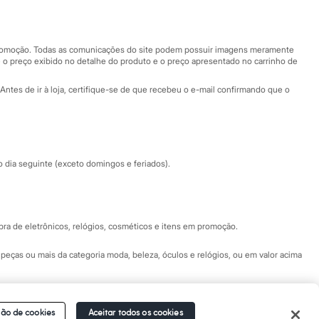
Nossas lojas
Nossas lojas plus size
Central de ética
 promoção. Todas as comunicações do site podem possuir imagens meramente
 o preço exibido no detalhe do produto e o preço apresentado no carrinho de
Eventos
Antes de ir à loja, certifique-se de que recebeu o e-mail confirmando que o
Especial Dia dos Pais
dia seguinte (exceto domingos e feriados).
a de eletrônicos, relógios, cosméticos e itens em promoção.
peças ou mais da categoria moda, beleza, óculos e relógios, ou em valor acima
 Fale conosco pelo
chat on-line
- Alameda Araguaia, 1222, Alphaville - Barueri -
ão de cookies
Aceitar todos os cookies