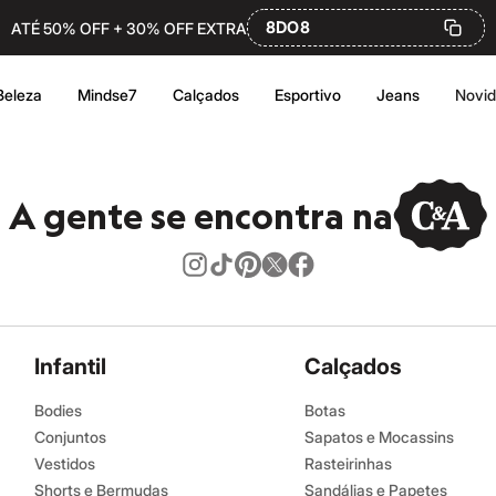
8DO8
ATÉ 50% OFF + 30% OFF EXTRA
Beleza
Mindse7
Calçados
Esportivo
Jeans
Novi
A gente se encontra na
Infantil
Calçados
Bodies
Botas
Conjuntos
Sapatos e Mocassins
Vestidos
Rasteirinhas
Shorts e Bermudas
Sandálias e Papetes