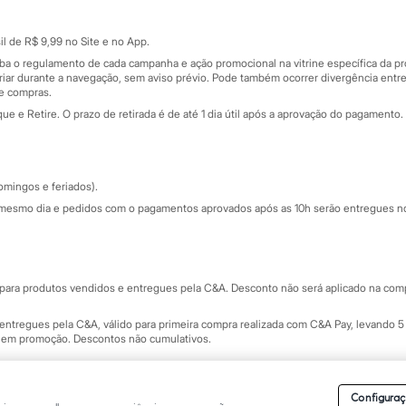
Cartão presente
atórios
Sobre o cartão presente
nceira
l de R$ 9,99 no Site e no App.
de
iba o regulamento de cada campanha e ação promocional na vitrine específica da
iar durante a navegação, sem aviso prévio. Pode também ocorrer divergência entre
de compras.
 e Retire. O prazo de retirada é de até 1 dia útil após a aprovação do pagamento. 
omingos e feriados).
mesmo dia e pedidos com o pagamentos aprovados após as 10h serão entregues no 
Segurança e qualidade
ara produtos vendidos e entregues pela C&A. Desconto não será aplicado na compr
ntregues pela C&A, válido para primeira compra realizada com C&A Pay, levando 5 
s em promoção. Descontos não cumulativos.
rvados.
Conheça nossos Termos e Condições de Uso do Site C&A
. C&A Modas SA.
Configuraç