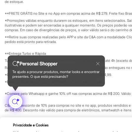
Yessica
Investidores
de estoque.
Ouvidoria / Rel
Moda esportiva
Sala de imprensa
Acessórios
Educação fina
**FRETE GRÁTIS no Site e no App em compras acima de R$ 279. Frete fixo Brasi
Blusas
Privacidade
Sustentabilida
*Promoções válidas enquanto durarem os estoques, em itens selecionados. Sa
Calçados
Configuração de cookies
ilustrativas e podem ser encerradas a qualquer momento. Os preços poderão var
Leggings
Minha privacidade
compras. Em caso de divergências de preços, o valor válido será o do carrinho 
Shorts e Bermudas
**Retire suas compras realizadas pelo APP e site da C&A com a modalidade Clique
Tops
pedido está pronto para retirada.
Moda íntima
Calcinhas
**Entrega Turbo e Rápida
Cintas e Modeladores
Meias
Turbo: Pedidos aprovados entre 10h e 17h, serão entregues em até 4h (exceto d
Personal Shopper
Pijamas
Rápida: Pedidos com os pagamentos aprovados até as 10h, serão entregues no 
Sutiãs e Tops
Te ajudo a procurar produtos, montar looks e encontrar
*O valor do frete para o turbo é R$ 24,99 e para a rápida é R$ 14,99.
Moda praia
presentes. O que está precisando?
Formas de pagamento
Biquínis
*Essa condição ainda não estará disponível em todas as lojas.
Maiôs
Saídas de praia
*Compre pelo Whatsapp e ganhe 10% off nas compras acima de R$ 200. Válido p
Personagens
Plus size
C&A Pay: desconto de 10% para compras no site e no app, produtos vendidos e e
Blusas e Camisetas
de R$ 400. Desconto não válido para compra de eletrônicos, smartwatch e iten
Calças
Casacos e Jaquetas
Copyright Notice: © C&A e suas entidades relacionadas. Todos os direitos rese
Jeans
Privacidade e Cookies
SP Cep: 06455-000 CNPJ 45.242.914/0001-05
Moda esportiva