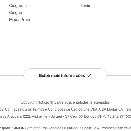
Calçados
Tênis
Calças
Moda Praia
Serviços
Exibir mais informações
Tipos de serviços
o C&A
Clique e retire
Trocas e devoluções
ograma
Copyright Notice: © C&A e suas entidades relacionadas.
Formas de pagamento
dos. Conheça nossos Termos e Condições de Uso do Site C&A. C&A Modas SA. Fale
Todas as vantagens
ay
eda Araguaia, 1222, Alphaville - Barueri - SP Cep: 06455-000 CNPJ 45.242.914/00
Minha C&A
rtão
Cupons de desconto
cupom PRIMEIRA em produtos vendidos e entregues pela C&A. Promoção não válida p