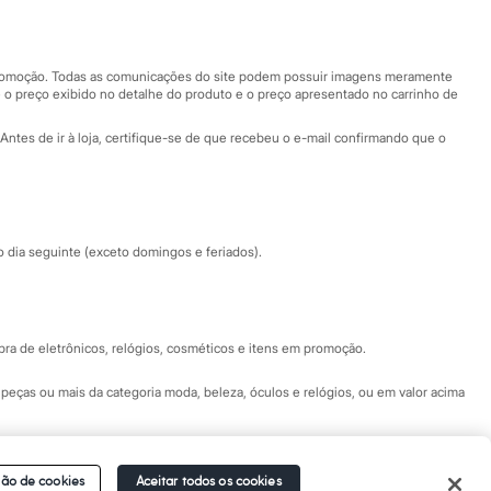
Nossas lojas
Nossas lojas plus size
Central de ética
 promoção. Todas as comunicações do site podem possuir imagens meramente
 o preço exibido no detalhe do produto e o preço apresentado no carrinho de
Eventos
Antes de ir à loja, certifique-se de que recebeu o e-mail confirmando que o
Especial Dia dos Pais
dia seguinte (exceto domingos e feriados).
a de eletrônicos, relógios, cosméticos e itens em promoção.
peças ou mais da categoria moda, beleza, óculos e relógios, ou em valor acima
 Fale conosco pelo
chat on-line
- Alameda Araguaia, 1222, Alphaville - Barueri -
ão de cookies
Aceitar todos os cookies