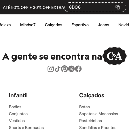
8DO8
ATÉ 50% OFF + 30% OFF EXTRA
Beleza
Mindse7
Calçados
Esportivo
Jeans
Novi
A gente se encontra na
Infantil
Calçados
Bodies
Botas
Conjuntos
Sapatos e Mocassins
Vestidos
Rasteirinhas
Shorts e Bermudas
Sandálias e Papetes