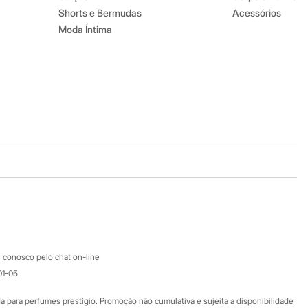
Shorts e Bermudas
Acessórios
Moda Íntima
Baixe o app
Google store
Apple store
Atendimento
 conosco pelo chat on-line
01-05
Ajuda
Fale conosco
ara perfumes prestígio. Promoção não cumulativa e sujeita a disponibilidade