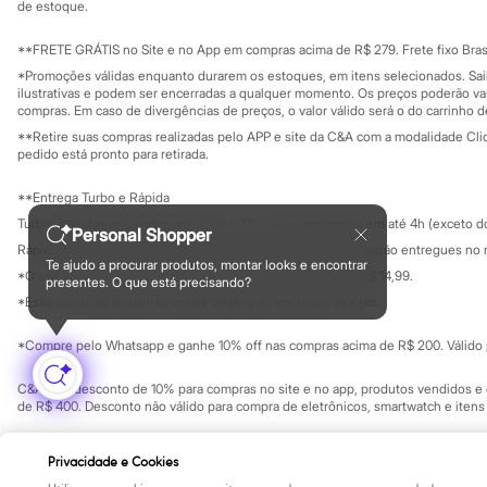
City
Investidores
de estoque.
Ouvidoria / Rel
Clock House
Sala de imprensa
Mindset
Educação fina
**FRETE GRÁTIS no Site e no App em compras acima de R$ 279. Frete fixo Brasi
Sawary
Privacidade
Sustentabilida
*Promoções válidas enquanto durarem os estoques, em itens selecionados. Sa
Yessica
Configuração de cookies
ilustrativas e podem ser encerradas a qualquer momento. Os preços poderão var
Moda esportiva
Minha privacidade
compras. Em caso de divergências de preços, o valor válido será o do carrinho 
Acessórios
**Retire suas compras realizadas pelo APP e site da C&A com a modalidade Clique
Blusas
pedido está pronto para retirada.
Calçados
Leggings
**Entrega Turbo e Rápida
Shorts e Bermudas
Tops
Turbo: Pedidos aprovados entre 10h e 17h, serão entregues em até 4h (exceto d
Personal Shopper
Moda íntima
Rápida: Pedidos com os pagamentos aprovados até as 10h, serão entregues no 
Calcinhas
Te ajudo a procurar produtos, montar looks e encontrar
*O valor do frete para o turbo é R$ 24,99 e para a rápida é R$ 14,99.
Cintas e Modeladores
presentes. O que está precisando?
Formas de pagamento
Meias
*Essa condição ainda não estará disponível em todas as lojas.
Pijamas
Sutiãs e Tops
*Compre pelo Whatsapp e ganhe 10% off nas compras acima de R$ 200. Válido p
Moda praia
Biquínis
C&A Pay: desconto de 10% para compras no site e no app, produtos vendidos e e
Maiôs
de R$ 400. Desconto não válido para compra de eletrônicos, smartwatch e iten
Saídas de praia
Personagens
Copyright Notice: © C&A e suas entidades relacionadas. Todos os direitos rese
Plus size
Privacidade e Cookies
SP Cep: 06455-000 CNPJ 45.242.914/0001-05
Blusas e Camisetas