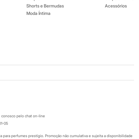
Shorts e Bermudas
Acessórios
Moda Íntima
Baixe o app
Google store
Apple store
Atendimento
 conosco pelo chat on-line
01-05
Ajuda
Fale conosco
ara perfumes prestígio. Promoção não cumulativa e sujeita a disponibilidade