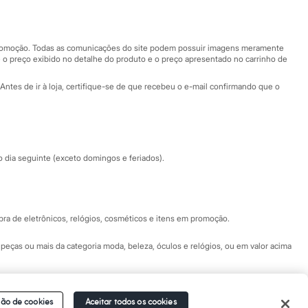
Nossas lojas
Nossas lojas plus size
Central de ética
 promoção. Todas as comunicações do site podem possuir imagens meramente
 o preço exibido no detalhe do produto e o preço apresentado no carrinho de
Eventos
Antes de ir à loja, certifique-se de que recebeu o e-mail confirmando que o
Especial Dia dos Pais
dia seguinte (exceto domingos e feriados).
a de eletrônicos, relógios, cosméticos e itens em promoção.
peças ou mais da categoria moda, beleza, óculos e relógios, ou em valor acima
 Fale conosco pelo
chat on-line
- Alameda Araguaia, 1222, Alphaville - Barueri -
ão de cookies
Aceitar todos os cookies