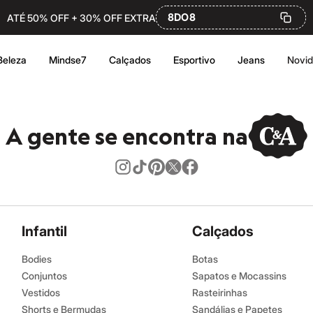
8DO8
ATÉ 50% OFF + 30% OFF EXTRA
Beleza
Mindse7
Calçados
Esportivo
Jeans
Novi
A gente se encontra na
Infantil
Calçados
Bodies
Botas
Conjuntos
Sapatos e Mocassins
Vestidos
Rasteirinhas
Shorts e Bermudas
Sandálias e Papetes