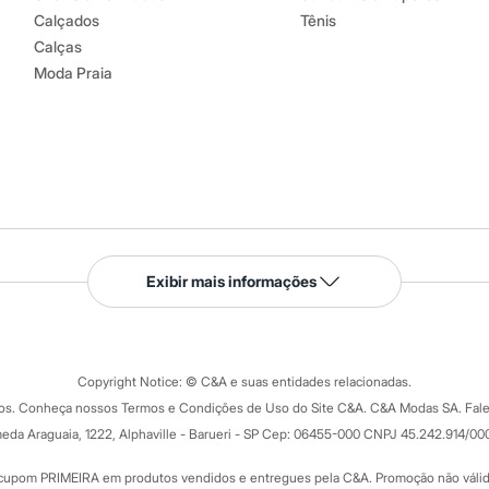
Calçados
Tênis
Calças
Moda Praia
Serviços
Exibir mais informações
Tipos de serviços
o C&A
Clique e retire
Trocas e devoluções
ograma
Copyright Notice: © C&A e suas entidades relacionadas.
Formas de pagamento
dos. Conheça nossos Termos e Condições de Uso do Site C&A. C&A Modas SA. Fale
Todas as vantagens
ay
eda Araguaia, 1222, Alphaville - Barueri - SP Cep: 06455-000 CNPJ 45.242.914/00
Minha C&A
rtão
Cupons de desconto
cupom PRIMEIRA em produtos vendidos e entregues pela C&A. Promoção não válida p