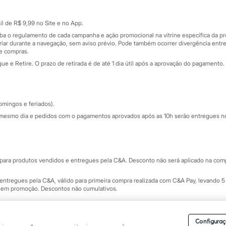
Cartão presente
atórios
Sobre o cartão presente
nceira
l de R$ 9,99 no Site e no App.
de
iba o regulamento de cada campanha e ação promocional na vitrine específica da
iar durante a navegação, sem aviso prévio. Pode também ocorrer divergência entre
de compras.
 e Retire. O prazo de retirada é de até 1 dia útil após a aprovação do pagamento. 
omingos e feriados).
mesmo dia e pedidos com o pagamentos aprovados após as 10h serão entregues no 
Segurança e qualidade
ara produtos vendidos e entregues pela C&A. Desconto não será aplicado na compr
ntregues pela C&A, válido para primeira compra realizada com C&A Pay, levando 5 
s em promoção. Descontos não cumulativos.
rvados.
Conheça nossos Termos e Condições de Uso do Site C&A
. C&A Modas SA.
Configuraç