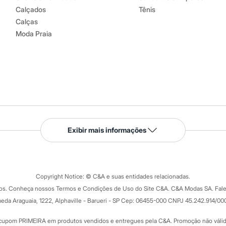
Calçados
Tênis
Calças
Moda Praia
Serviços
Exibir mais informações
Tipos de serviços
o C&A
Clique e retire
Trocas e devoluções
ograma
Copyright Notice: © C&A e suas entidades relacionadas.
Formas de pagamento
dos. Conheça nossos Termos e Condições de Uso do Site C&A. C&A Modas SA. Fale
Todas as vantagens
ay
eda Araguaia, 1222, Alphaville - Barueri - SP Cep: 06455-000 CNPJ 45.242.914/00
Minha C&A
rtão
Cupons de desconto
cupom PRIMEIRA em produtos vendidos e entregues pela C&A. Promoção não válida p