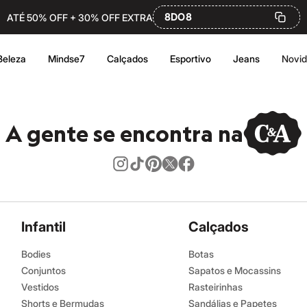
8DO8
ATÉ 50% OFF + 30% OFF EXTRA
Beleza
Mindse7
Calçados
Esportivo
Jeans
Novi
A gente se encontra na
Infantil
Calçados
Bodies
Botas
Conjuntos
Sapatos e Mocassins
Vestidos
Rasteirinhas
Shorts e Bermudas
Sandálias e Papetes