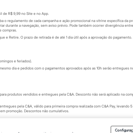
Cartão presente
atórios
Sobre o cartão presente
nceira
l de R$ 9,99 no Site e no App.
de
iba o regulamento de cada campanha e ação promocional na vitrine específica da
iar durante a navegação, sem aviso prévio. Pode também ocorrer divergência entre
de compras.
 e Retire. O prazo de retirada é de até 1 dia útil após a aprovação do pagamento. 
omingos e feriados).
mesmo dia e pedidos com o pagamentos aprovados após as 10h serão entregues no 
Segurança e qualidade
ara produtos vendidos e entregues pela C&A. Desconto não será aplicado na compr
ntregues pela C&A, válido para primeira compra realizada com C&A Pay, levando 5 
s em promoção. Descontos não cumulativos.
rvados.
Conheça nossos Termos e Condições de Uso do Site C&A
. C&A Modas SA.
Configuraç