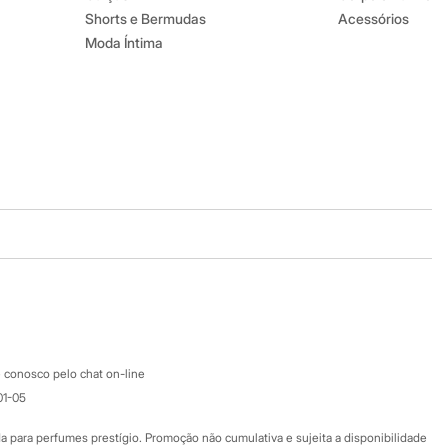
Shorts e Bermudas
Acessórios
Moda Íntima
Baixe o app
Google store
Apple store
Atendimento
 conosco pelo chat on-line
01-05
Ajuda
Fale conosco
ara perfumes prestígio. Promoção não cumulativa e sujeita a disponibilidade