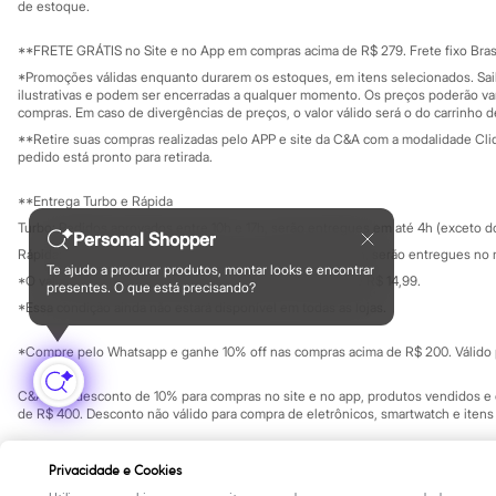
Yessica
Investidores
de estoque.
Ouvidoria / Rel
Moda esportiva
Sala de imprensa
Acessórios
Educação fina
**FRETE GRÁTIS no Site e no App em compras acima de R$ 279. Frete fixo Brasi
Blusas
Privacidade
Sustentabilida
*Promoções válidas enquanto durarem os estoques, em itens selecionados. Sa
Calçados
Configuração de cookies
ilustrativas e podem ser encerradas a qualquer momento. Os preços poderão var
Leggings
Minha privacidade
compras. Em caso de divergências de preços, o valor válido será o do carrinho 
Shorts e Bermudas
**Retire suas compras realizadas pelo APP e site da C&A com a modalidade Clique
Tops
pedido está pronto para retirada.
Moda íntima
Calcinhas
**Entrega Turbo e Rápida
Cintas e Modeladores
Meias
Turbo: Pedidos aprovados entre 10h e 17h, serão entregues em até 4h (exceto d
Personal Shopper
Pijamas
Rápida: Pedidos com os pagamentos aprovados até as 10h, serão entregues no 
Sutiãs e Tops
Te ajudo a procurar produtos, montar looks e encontrar
*O valor do frete para o turbo é R$ 24,99 e para a rápida é R$ 14,99.
Moda praia
presentes. O que está precisando?
Formas de pagamento
Biquínis
*Essa condição ainda não estará disponível em todas as lojas.
Maiôs
Saídas de praia
*Compre pelo Whatsapp e ganhe 10% off nas compras acima de R$ 200. Válido p
Personagens
Plus size
C&A Pay: desconto de 10% para compras no site e no app, produtos vendidos e e
Blusas e Camisetas
de R$ 400. Desconto não válido para compra de eletrônicos, smartwatch e iten
Calças
Casacos e Jaquetas
Copyright Notice: © C&A e suas entidades relacionadas. Todos os direitos rese
Jeans
Privacidade e Cookies
SP Cep: 06455-000 CNPJ 45.242.914/0001-05
Moda esportiva