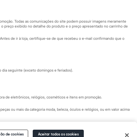
Nossas lojas
Nossas lojas plus size
Central de ética
 promoção. Todas as comunicações do site podem possuir imagens meramente
 o preço exibido no detalhe do produto e o preço apresentado no carrinho de
Eventos
Antes de ir à loja, certifique-se de que recebeu o e-mail confirmando que o
Especial Dia dos Pais
dia seguinte (exceto domingos e feriados).
a de eletrônicos, relógios, cosméticos e itens em promoção.
peças ou mais da categoria moda, beleza, óculos e relógios, ou em valor acima
 Fale conosco pelo
chat on-line
- Alameda Araguaia, 1222, Alphaville - Barueri -
ão de cookies
Aceitar todos os cookies