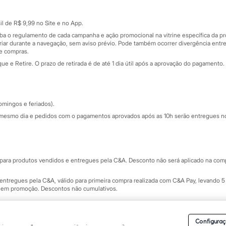
Cartão presente
atórios
Sobre o cartão presente
nceira
l de R$ 9,99 no Site e no App.
de
iba o regulamento de cada campanha e ação promocional na vitrine específica da
iar durante a navegação, sem aviso prévio. Pode também ocorrer divergência entre
de compras.
 e Retire. O prazo de retirada é de até 1 dia útil após a aprovação do pagamento. 
omingos e feriados).
mesmo dia e pedidos com o pagamentos aprovados após as 10h serão entregues no 
Segurança e qualidade
ara produtos vendidos e entregues pela C&A. Desconto não será aplicado na compr
ntregues pela C&A, válido para primeira compra realizada com C&A Pay, levando 5 
s em promoção. Descontos não cumulativos.
rvados.
Conheça nossos Termos e Condições de Uso do Site C&A
. C&A Modas SA.
Configuraç