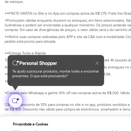
Yessica
Investidores
de estoque.
Ouvidoria / Rel
Moda esportiva
Sala de imprensa
Acessórios
Educação fina
**FRETE GRÁTIS no Site e no App em compras acima de R$ 279. Frete fixo Brasi
Blusas
Privacidade
Sustentabilida
*Promoções válidas enquanto durarem os estoques, em itens selecionados. Sa
Calçados
Configuração de cookies
ilustrativas e podem ser encerradas a qualquer momento. Os preços poderão var
Leggings
Minha privacidade
compras. Em caso de divergências de preços, o valor válido será o do carrinho 
Shorts e Bermudas
**Retire suas compras realizadas pelo APP e site da C&A com a modalidade Clique
Tops
pedido está pronto para retirada.
Moda íntima
Calcinhas
**Entrega Turbo e Rápida
Cintas e Modeladores
Meias
Turbo: Pedidos aprovados entre 10h e 17h, serão entregues em até 4h (exceto d
Personal Shopper
Pijamas
Rápida: Pedidos com os pagamentos aprovados até as 10h, serão entregues no 
Sutiãs e Tops
Te ajudo a procurar produtos, montar looks e encontrar
*O valor do frete para o turbo é R$ 24,99 e para a rápida é R$ 14,99.
Moda praia
presentes. O que está precisando?
Formas de pagamento
Biquínis
*Essa condição ainda não estará disponível em todas as lojas.
Maiôs
Saídas de praia
*Compre pelo Whatsapp e ganhe 10% off nas compras acima de R$ 200. Válido p
Personagens
Plus size
C&A Pay: desconto de 10% para compras no site e no app, produtos vendidos e e
Blusas e Camisetas
de R$ 400. Desconto não válido para compra de eletrônicos, smartwatch e iten
Calças
Casacos e Jaquetas
Copyright Notice: © C&A e suas entidades relacionadas. Todos os direitos rese
Jeans
Privacidade e Cookies
SP Cep: 06455-000 CNPJ 45.242.914/0001-05
Moda esportiva