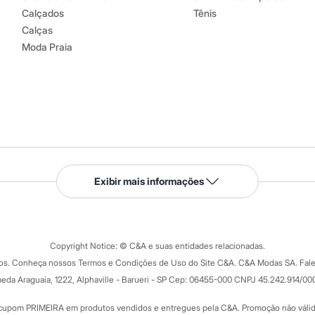
Calçados
Tênis
Calças
Moda Praia
Serviços
Exibir mais informações
Tipos de serviços
o C&A
Clique e retire
Trocas e devoluções
ograma
Copyright Notice: © C&A e suas entidades relacionadas.
Formas de pagamento
dos. Conheça nossos Termos e Condições de Uso do Site C&A. C&A Modas SA. Fale
Todas as vantagens
ay
eda Araguaia, 1222, Alphaville - Barueri - SP Cep: 06455-000 CNPJ 45.242.914/00
Minha C&A
rtão
Cupons de desconto
cupom PRIMEIRA em produtos vendidos e entregues pela C&A. Promoção não válida p