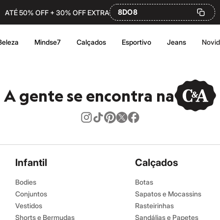
8DO8
ATÉ 50% OFF + 30% OFF EXTRA
Beleza
Mindse7
Calçados
Esportivo
Jeans
Novi
A gente se encontra na
Infantil
Calçados
Bodies
Botas
Conjuntos
Sapatos e Mocassins
Vestidos
Rasteirinhas
Shorts e Bermudas
Sandálias e Papetes