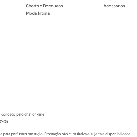
Shorts e Bermudas
Acessórios
Moda Íntima
Baixe o app
Google store
Apple store
Atendimento
 conosco pelo chat on-line
01-05
Ajuda
Fale conosco
ara perfumes prestígio. Promoção não cumulativa e sujeita a disponibilidade