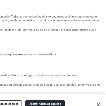
Nossas lojas
Nossas lojas plus size
Central de ética
 promoção. Todas as comunicações do site podem possuir imagens meramente
 o preço exibido no detalhe do produto e o preço apresentado no carrinho de
Eventos
Antes de ir à loja, certifique-se de que recebeu o e-mail confirmando que o
Especial Dia dos Pais
dia seguinte (exceto domingos e feriados).
a de eletrônicos, relógios, cosméticos e itens em promoção.
peças ou mais da categoria moda, beleza, óculos e relógios, ou em valor acima
 Fale conosco pelo
chat on-line
- Alameda Araguaia, 1222, Alphaville - Barueri -
ão de cookies
Aceitar todos os cookies